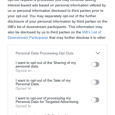
Βανς: «Η Συμφωνία για το Ορμούζ θα μπορούσε να
επαναφέρει τη ροή πετρελαίου στα προπολεμικά
interest-based ads based on personal information utilized by
επίπεδα»
us or personal information disclosed to third parties prior to
your opt-out. You may separately opt-out of the further
Νάξος: Καλύτερη η εικόνα της φωτιάς στη Μικρή Βίγλα
disclosure of your personal information by third parties on the
IAB’s list of downstream participants. This information may
also be disclosed by us to third parties on the
IAB’s List of
Τραγωδία στην Πάρο: Πνίγηκε 4χρονος σε πισίνα beach
bar - Προσήχθησαν ιδιοκτήτης και γονείς
Downstream Participants
that may further disclose it to other
third parties.
Ο τυφώνας «Dolphin» σαρώνει την Ιαπωνία - Πάνω από
Please note that this website/app uses one or more Google
Personal Data Processing Opt Outs
50.000 κτίρια χωρίς ρεύμα (Videos)
services and may gather and store information including but
not limited to your visit or usage behaviour. You may click to
I want to opt-out of the Sharing of my
Νέα αποχώρηση από το κόμμα της Μαρίας Καρυστιανού –
personal data.
grant or deny consent to Google and its third-party tags to
Τι καταγγέλλει ο Νίκος Μπρουτζάκης
Opted In
use your data for below specified purposes in below Google
consent section.
I want to opt-out of the Sale of my
Φωτιά σε Αττική και Βοιωτία: Πώς έγινε η μεγάλη
Personal Data.
επιχείρηση διάσωσης δια θαλάσσης
Opted In
I want to opt-out of processing my
ΟΛΕΣ ΟΙ ΕΙΔΗΣΕΙΣ →
Personal Data for Targeted Advertising.
Opted In