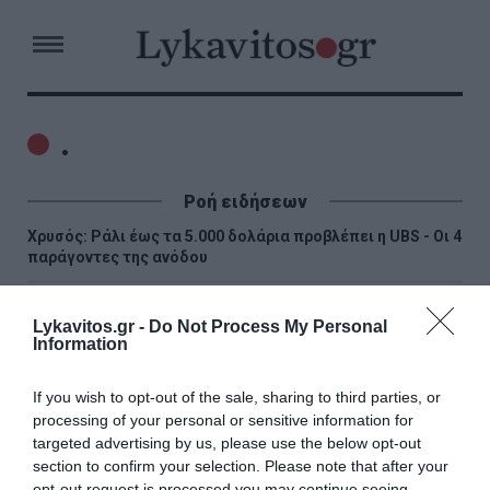
.
Ροή ειδήσεων
Χρυσός: Ράλι έως τα 5.000 δολάρια προβλέπει η UBS - Οι 4
παράγοντες της ανόδου
ΕΛΓΕΚΑ: Προληπτική απόσυρση και ανάκληση μαρμελάδας
Lykavitos.gr -
Do Not Process My Personal
Information
Τα πρωτοσέλιδα των κυριακάτικων εφημερίδων
If you wish to opt-out of the sale, sharing to third parties, or
Μελίδης: «Ο ΣΥΡΙΖΑ με σαφές, σύγχρονο και κατανοητό
processing of your personal or sensitive information for
πρόγραμμα απευθύνεται πλέον σε όλες και όλους που
θέλουν την πολιτική αλλαγή να γίνει πράξη»
targeted advertising by us, please use the below opt-out
section to confirm your selection. Please note that after your
opt-out request is processed you may continue seeing