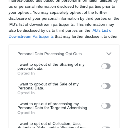
interest-based ads based on personal information utilized by
us or personal information disclosed to third parties prior to
your opt-out. You may separately opt-out of the further
disclosure of your personal information by third parties on the
IAB’s list of downstream participants. This information may
also be disclosed by us to third parties on the
IAB’s List of
Downstream Participants
that may further disclose it to other
third parties.
Please note that this website/app uses one or more Google
Personal Data Processing Opt Outs
services and may gather and store information including but
not limited to your visit or usage behaviour. You may click to
I want to opt-out of the Sharing of my
O πολιτικός κόσμος αποχαιρετά τον Ηλία
personal data.
grant or deny consent to Google and its third-party tags to
Τζαφέρη
Opted In
use your data for below specified purposes in below Google
consent section.
Ο πολιτικός κόσμος αποχαιρετά τον εκδότη του site
I want to opt-out of the Sale of my
Personal Data.
Lykavitos.gr και της εφημερίδας «Καρφί», τον
Opted In
δημοσιογράφο, τον άνθρωπο, εξαίρετο φίλο και
συνεργάτη,...
I want to opt-out of processing my
Personal Data for Targeted Advertising.
10 Ιουνίου 2024
Opted In
I want to opt-out of Collection, Use,
Retention, Sale, and/or Sharing of my