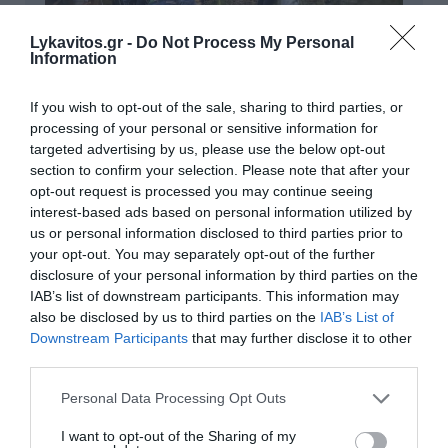
Lykavitos.gr -
Do Not Process My Personal
Τι αποκαλύπτει η «Daily
Information
Mail» για τη δολοφονία της
If you wish to opt-out of the sale, sharing to third parties, or
38χρονης Βρετανίδας στην
processing of your personal or sensitive information for
Κυψέλη
targeted advertising by us, please use the below opt-out
section to confirm your selection. Please note that after your
Στη δημοσιότητα έρχονται νέα στοιχεία για τη
opt-out request is processed you may continue seeing
ζωή του 26χρονου Αφγανού που κατηγορείται
interest-based ads based on personal information utilized by
για τη δολοφονία της 38χρονης Βρετανίδας
us or personal information disclosed to third parties prior to
Λίζα Ρος στην Κυψέλη. Ο 26χρονος, πρώην
your opt-out. You may separately opt-out of the further
disclosure of your personal information by third parties on the
επαγγελματίας πυγμάχος και με ενεργό παρ...
IAB’s list of downstream participants. This information may
08 Αυγούστου 2026
also be disclosed by us to third parties on the
IAB’s List of
Downstream Participants
that may further disclose it to other
third parties.
Please note that this website/app uses one or more Google
Personal Data Processing Opt Outs
services and may gather and store information including but
παρασκήνιο
not limited to your visit or usage behaviour. You may click to
I want to opt-out of the Sharing of my