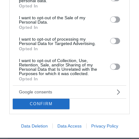
personal data.
grant or deny consent to Google and its third-party tags to
Opted In
use your data for below specified purposes in below Google
consent section.
I want to opt-out of the Sale of my
Personal Data.
Opted In
I want to opt-out of processing my
Personal Data for Targeted Advertising.
Opted In
I want to opt-out of Collection, Use,
Retention, Sale, and/or Sharing of my
Personal Data that Is Unrelated with the
Purposes for which it was collected.
Opted In
Google consents
Ο δρόμος προς το 2027 και η κρίση
αξιοπιστίας της αντιπολίτευσης
CONFIRM
Η πολιτική εικόνα της αντιπολίτευσης, οι
εσωτερικές αντιφάσεις των κομμάτων και ο
τρόπος με τον οποίο ενισχύεται η κυριαρχία του
Data Deletion
Data Access
Privacy Policy
Κυριάκου Μητσοτάκη στο πολιτικό σκηνικό.