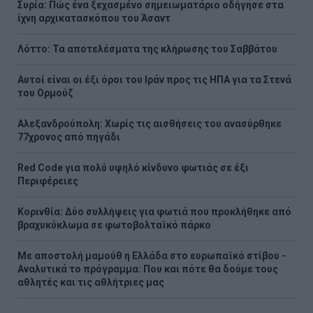
Συρία: Πώς ένα ξεχασμένο σημειωματάριο οδήγησε στα
ίχνη αρχικατασκόπου του Άσαντ
Λόττο: Τα αποτελέσματα της κλήρωσης του Σαββάτου
Αυτοί είναι οι έξι όροι του Ιράν προς τις ΗΠΑ για τα Στενά
του Ορμούζ
Αλεξανδρούπολη: Χωρίς τις αισθήσεις του ανασύρθηκε
77χρονος από πηγάδι
Red Code για πολύ υψηλό κίνδυνο φωτιάς σε έξι
Περιφέρειες
Κορινθία: Δύο συλλήψεις για φωτιά που προκλήθηκε από
βραχυκύκλωμα σε φωτοβολταϊκό πάρκο
Με αποστολή μαμούθ η Ελλάδα στο ευρωπαϊκό στίβου -
Αναλυτικά το πρόγραμμα: Που και πότε θα δούμε τους
αθλητές και τις αθλήτριες μας