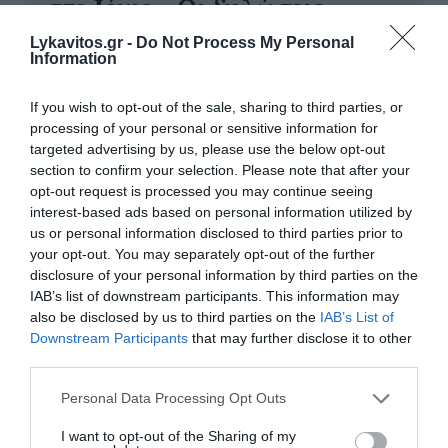
στο Ιόνιο – Οι δηλώσεις
Παπασταύρου
Lykavitos.gr -
Do Not Process My Personal
Information
Για τη νέα δυναμική που αποκτά η ηλεκτρική
διασύνδεση Ελλάδας–Κύπρου μετά την είσοδο
If you wish to opt-out of the sale, sharing to third parties, or
του γαλλικού επενδυτικού ομίλου Meridiam ως
processing of your personal or sensitive information for
πλειοψηφικού μετόχου στην εταιρεία Great Sea
targeted advertising by us, please use the below opt-out
Interconnector μίλησε στο ΕΡΤnews ο ...
section to confirm your selection. Please note that after your
opt-out request is processed you may continue seeing
06 Αυγούστου 2026
interest-based ads based on personal information utilized by
us or personal information disclosed to third parties prior to
your opt-out. You may separately opt-out of the further
disclosure of your personal information by third parties on the
IAB’s list of downstream participants. This information may
also be disclosed by us to third parties on the
IAB’s List of
παρασκήνιο
Downstream Participants
that may further disclose it to other
third parties.
Please note that this website/app uses one or more Google
Personal Data Processing Opt Outs
services and may gather and store information including but
not limited to your visit or usage behaviour. You may click to
I want to opt-out of the Sharing of my