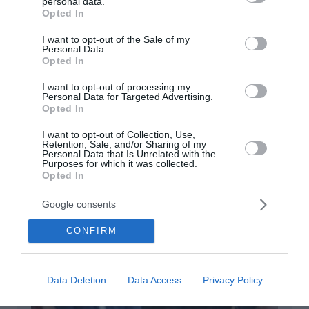
personal data.
grant or deny consent to Google and its third-party tags to
Opted In
use your data for below specified purposes in below Google
consent section.
I want to opt-out of the Sale of my
Personal Data.
Opted In
I want to opt-out of processing my
Personal Data for Targeted Advertising.
Opted In
Γιατί τα «ήρεμα νερά» με την Τουρκία
I want to opt-out of Collection, Use,
Retention, Sale, and/or Sharing of my
αποτελούν το ισχυρότερο γεωπολιτικό
Personal Data that Is Unrelated with the
Purposes for which it was collected.
όπλο της Ελλάδας
Opted In
Πώς η Ελλάδα ενισχύει τη γεωπολιτική της θέση,
Google consents
προσελκύει επενδύσεις, αναβαθμίζει την
αποτρεπτική της ισχύ και αξιοποιεί την οικονομική
CONFIRM
διπλωματία για να διαμορφώσει νέες...
05 Αυγούστου 2026
Data Deletion
Data Access
Privacy Policy