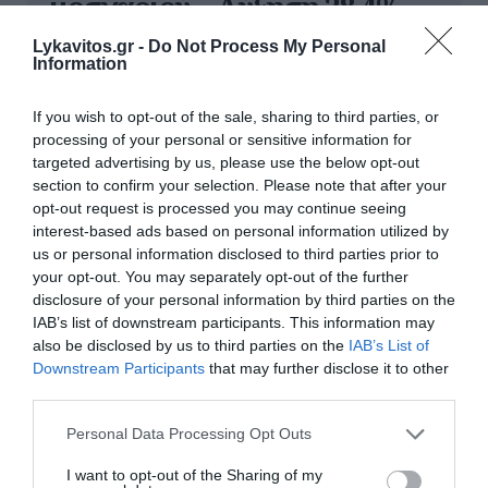
μοσχαριού – Αύξηση 28,4%
μέσα σε 19 μήνες
Lykavitos.gr -
Do Not Process My Personal
Information
Στα ύψη παραμένει η τιμή του μοσχαριού, με
συνολική αύξηση 28,4% από τα τέλη του 2024.
If you wish to opt-out of the sale, sharing to third parties, or
Οι εισαγωγές, η μειωμένη ευρωπαϊκή παραγωγή
processing of your personal or sensitive information for
και το κόστος εκτροφής πίσω από τις
targeted advertising by us, please use the below opt-out
ανατιμήσεις.
section to confirm your selection. Please note that after your
opt-out request is processed you may continue seeing
08 Αυγούστου 2026
interest-based ads based on personal information utilized by
us or personal information disclosed to third parties prior to
your opt-out. You may separately opt-out of the further
disclosure of your personal information by third parties on the
IAB’s list of downstream participants. This information may
παρασκήνιο
also be disclosed by us to third parties on the
IAB’s List of
Downstream Participants
that may further disclose it to other
third parties.
Please note that this website/app uses one or more Google
Personal Data Processing Opt Outs
services and may gather and store information including but
not limited to your visit or usage behaviour. You may click to
I want to opt-out of the Sharing of my