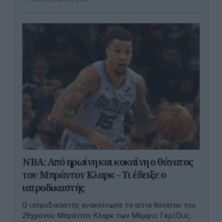
NBA: Από ηρωίνη και κοκαΐνη ο θάνατος
του Μπράντον Κλαρκ – Τι έδειξε ο
ιατροδικαστής
Ο ιατροδικαστής ανακοίνωσε τα αίτια θανάτου του
29χρονου Μπράντον Κλαρκ των Μέμφις Γκρίζλις.