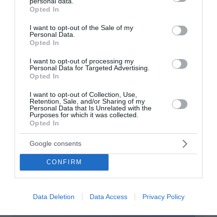
personal data.
grant or deny consent to Google and its third-party tags to
Opted In
use your data for below specified purposes in below Google
consent section.
I want to opt-out of the Sale of my
Personal Data.
Opted In
I want to opt-out of processing my
Personal Data for Targeted Advertising.
Opted In
Ο δρόμος προς το 2027 και η κρίση
I want to opt-out of Collection, Use,
Retention, Sale, and/or Sharing of my
αξιοπιστίας της αντιπολίτευσης
Personal Data that Is Unrelated with the
Purposes for which it was collected.
Η πολιτική εικόνα της αντιπολίτευσης, οι
Opted In
εσωτερικές αντιφάσεις των κομμάτων και ο
τρόπος με τον οποίο ενισχύεται η κυριαρχία του
Google consents
Κυριάκου Μητσοτάκη στο πολιτικό σκηνικό.
CONFIRM
07 Αυγούστου 2026
Data Deletion
Data Access
Privacy Policy