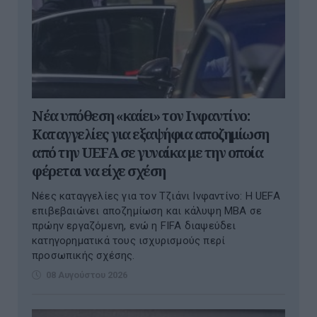
Νέα υπόθεση «καίει» τον Ινφαντίνο:
Καταγγελίες για εξαψήφια αποζημίωση
από την UEFA σε γυναίκα με την οποία
φέρεται να είχε σχέση
Νέες καταγγελίες για τον Τζιάνι Ινφαντίνο: Η UEFA
επιβεβαιώνει αποζημίωση και κάλυψη MBA σε
πρώην εργαζόμενη, ενώ η FIFA διαψεύδει
κατηγορηματικά τους ισχυρισμούς περί
προσωπικής σχέσης.
08 Αυγούστου 2026