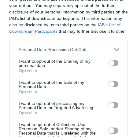
16:18 | 07 Αυγούστου 2026
Ελλάδα
your opt-out. You may separately opt-out of the further
disclosure of your personal information by third parties on the
IAB’s list of downstream participants. This information may
also be disclosed by us to third parties on the
IAB’s List of
Downstream Participants
that may further disclose it to other
third parties.
Please note that this website/app uses one or more Google
Personal Data Processing Opt Outs
services and may gather and store information including but
not limited to your visit or usage behaviour. You may click to
I want to opt-out of the Sharing of my
personal data.
grant or deny consent to Google and its third-party tags to
Opted In
use your data for below specified purposes in below Google
consent section.
I want to opt-out of the Sale of my
Personal Data.
Opted In
I want to opt-out of processing my
Έφυγε από τη ζωή η
Personal Data for Targeted Advertising.
Opted In
δημοσιογράφος Χριστίνα
I want to opt-out of Collection, Use,
Πιτουρά
Retention, Sale, and/or Sharing of my
Personal Data that Is Unrelated with the