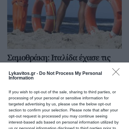
Σαμοθράκη: Ιταλίδα έχασε τις
αισθήσεις της ενώ κολυμπούσε –
Τι είπε ο ναυαγοσώστης που την
Lykavitos.gr -
Do Not Process My Personal
Information
έσωσε
If you wish to opt-out of the sale, sharing to third parties, or
Αίσιο τέλος είχε η περιπέτεια Ιταλίδας τουρίστριας,
processing of your personal or sensitive information for
η οποία έχασε τις αισθήσεις της ενώ κολυμπούσε σε
targeted advertising by us, please use the below opt-out
παραλία της Σαμοθράκης. Η ηλικιωμένη γυναίκα
section to confirm your selection. Please note that after your
σώθηκε χάρη στην άμεση επέμβαση 21χρονου
opt-out request is processed you may continue seeing
ναυαγοσώστη. Ο Κωνσ...
interest-based ads based on personal information utilized by
us or personal information disclosed to third parties prior to