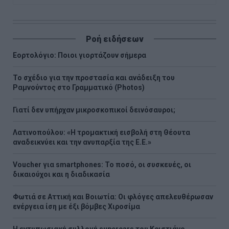
Ροή ειδήσεων
Εορτολόγιο: Ποιοι γιορτάζουν σήμερα
Το σχέδιο για την προστασία και ανάδειξη του
Ραμνούντος στο Γραμματικό (Photos)
Γιατί δεν υπήρχαν μικροσκοπικοί δεινόσαυροι;
Λατινοπούλου: «Η τρομακτική εισβολή στη Θέουτα
αναδεικνύει και την ανυπαρξία της Ε.Ε.»
Voucher για smartphones: Το ποσό, οι συσκευές, οι
δικαιούχοι και η διαδικασία
Φωτιά σε Αττική και Βοιωτία: Οι φλόγες απελευθέρωσαν
ενέργεια ίση με έξι βόμβες Χιροσίμα