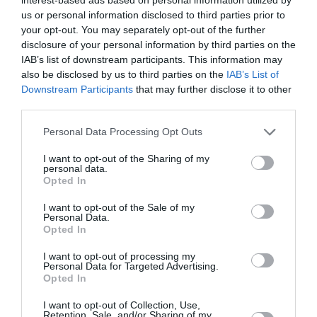
Παρασκευής στο Στεφάνι Κορινθίας. Άμεσα
us or personal information disclosed to third parties prior to
κινητοποιήθηκαν προκαλώντας την άμεση
your opt-out. You may separately opt-out of the further
κινητοποίηση των πυροσβεστικών δυνάμεων. Η
disclosure of your personal information by third parties on the
πυρκαγιά ξέσπασε λίγο μετά τις 16:00 σε αγροτοδ...
IAB’s list of downstream participants. This information may
also be disclosed by us to third parties on the
IAB’s List of
16:47 | 07 Αυγούστου 2026
Ελλάδα
Downstream Participants
that may further disclose it to other
third parties.
Please note that this website/app uses one or more Google
Personal Data Processing Opt Outs
services and may gather and store information including but
not limited to your visit or usage behaviour. You may click to
I want to opt-out of the Sharing of my
personal data.
grant or deny consent to Google and its third-party tags to
Opted In
use your data for below specified purposes in below Google
consent section.
I want to opt-out of the Sale of my
Personal Data.
Opted In
I want to opt-out of processing my
Personal Data for Targeted Advertising.
Opted In
I want to opt-out of Collection, Use,
Retention, Sale, and/or Sharing of my