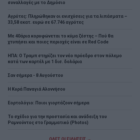
συναλλαγές με το Δημόσιο
Αγρότες: Πληρώθηκαν οι ενισχύσεις για τα λιπάσματα –
33,58 εκατ. ευρώ σε 67.746 αγρότες
Με 40άρια κορυφώνεται το κύμα ζέστης – Πού θα
χτυπήσει και ποιες περιοχές είναι σε Red Code
ΗΠΑ: Ο Τραμπ στηρίζει τον νέο πρόεδρο στον πόλεμο
κατά των καρτέλ με 1 δισ. δολάρια
Σαν σήμερα - 8 Αυγούστου
H Κυρά Παναγιά Αλοννήσου
Εορτολόγιο: Ποιοι γιορτάζουν σήμερα
Το σχέδιο για την προστασία και ανάδειξη του
Ραμνούντος στο Γραμματικό (Photos)
ΟΛΕΣ ΟΙ ΕΙΔΗΣΕΙΣ →