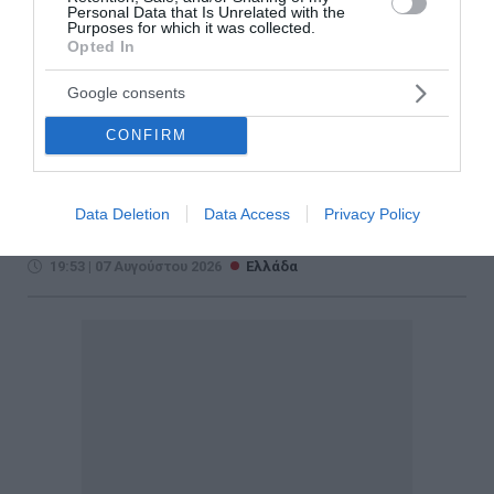
Personal Data that Is Unrelated with the
Έφυγε από τη ζωή η
Purposes for which it was collected.
Opted In
δημοσιογράφος Χριστίνα
Πιτουρά
Google consents
CONFIRM
Έφυγε από τη ζωή η δημοσιογράφος Χριστίνα
Πιτουρά, σε ηλικία 64 ετών, όπως ανακοίνωσε η
ΕΣΗΕΑ. Η Χριστίνα Πιτουρά γεννήθηκε το 1962 στο
Άργος. Παρακολούθησε μαθήματα δημοσιογραφίας
Data Deletion
Data Access
Privacy Policy
σε ιδιωτική σχολή. Ξεκίνη...
19:53 | 07 Αυγούστου 2026
Ελλάδα