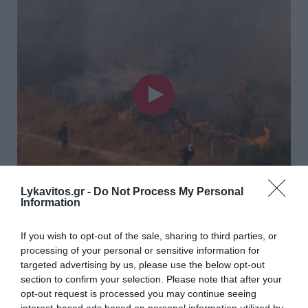
Lykavitos.gr -
Do Not Process My Personal
Information
Φωτιές στο Στεφάνι Κορινθίας
και στο Μονοπήγαδο
If you wish to opt-out of the sale, sharing to third parties, or
Θεσσαλονίκης – Ήχησε το 112
processing of your personal or sensitive information for
targeted advertising by us, please use the below opt-out
(Videos)
section to confirm your selection. Please note that after your
opt-out request is processed you may continue seeing
Φωτιά εκδηλώθηκε αργά το μεσημέρι της
interest-based ads based on personal information utilized by