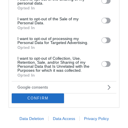
personal data.
grant or deny consent to Google and its third-party tags to
Opted In
use your data for below specified purposes in below Google
consent section.
I want to opt-out of the Sale of my
Personal Data.
Opted In
I want to opt-out of processing my
Personal Data for Targeted Advertising.
Opted In
I want to opt-out of Collection, Use,
Retention, Sale, and/or Sharing of my
Personal Data that Is Unrelated with the
Ειδοί του Οκτωβρίου
Purposes for which it was collected.
Opted In
Ο Οκτώβριος αναδεικνύεται σε κρίσιμο μήνα για τις
Google consents
πολιτικές μας εξελίξεις. Το αποτέλεσμα των
ευρωεκλογών, στις οποίες και τα τρία συστημικά
CONFIRM
κόμματα πέρασαν κάτω από τον πήχη που οι ηγεσίες
τους είχαν θέσει, οδή...
14:45 | 30 Οκτωβρίου 2024
Απόψεις
Data Deletion
Data Access
Privacy Policy