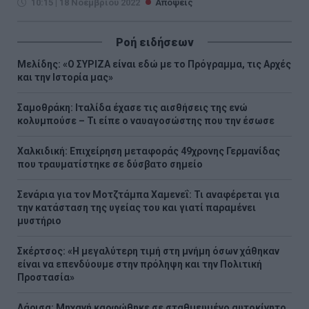
10:15 | 18 Νοεμβρίου 2022
Απόψεις
Ροή ειδήσεων
Μελίδης: «Ο ΣΥΡΙΖΑ είναι εδώ με το Πρόγραμμα, τις Αρχές
και την Ιστορία μας»
Σαμοθράκη: Ιταλίδα έχασε τις αισθήσεις της ενώ
κολυμπούσε – Τι είπε ο ναυαγοσώστης που την έσωσε
Χαλκιδική: Επιχείρηση μεταφοράς 49χρονης Γερμανίδας
που τραυματίστηκε σε δύσβατο σημείο
Σενάρια για τον Μοτζτάμπα Χαμενεΐ: Τι αναφέρεται για
την κατάσταση της υγείας του και γιατί παραμένει
μυστήριο
Σκέρτσος: «Η μεγαλύτερη τιμή στη μνήμη όσων χάθηκαν
είναι να επενδύουμε στην πρόληψη και την Πολιτική
Προστασία»
Λάρισα: Μηχανή καρφώθηκε σε σταθμευμένο αυτοκίνητο