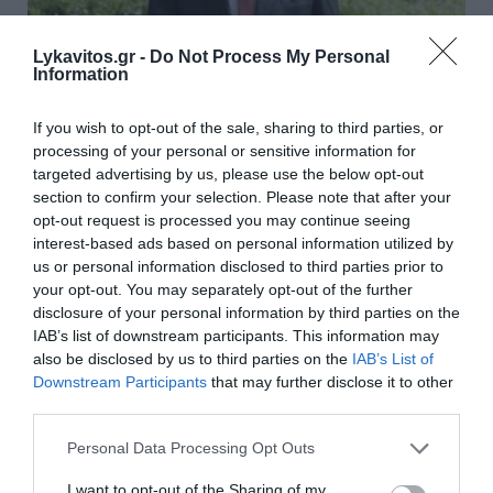
Lykavitos.gr -
Do Not Process My Personal
Information
If you wish to opt-out of the sale, sharing to third parties, or
processing of your personal or sensitive information for
Αν ζούσε… ο Κωνσταντίνος
targeted advertising by us, please use the below opt-out
section to confirm your selection. Please note that after your
Μητσοτάκης
opt-out request is processed you may continue seeing
interest-based ads based on personal information utilized by
Εάν είχε εφαρμοστεί η πολιτική του, δεν θα
us or personal information disclosed to third parties prior to
χρεοκοπούσαμε. Θα περιοριστώ σε δύο ζητήματα
your opt-out. You may separately opt-out of the further
που πιστεύω ότι οι παρεμβάσεις του Κων.
disclosure of your personal information by third parties on the
Μητσοτάκη θα ήταν καθοριστικές. Η συνέντευξη του
IAB’s list of downstream participants. This information may
Αντ. Σαμαρά στο Βήμα της Κυρια...
also be disclosed by us to third parties on the
IAB’s List of
Downstream Participants
that may further disclose it to other
14:15 | 24 Νοεμβρίου 2024
Απόψεις
third parties.
Please note that this website/app uses one or more Google
Personal Data Processing Opt Outs
services and may gather and store information including but
not limited to your visit or usage behaviour. You may click to
I want to opt-out of the Sharing of my