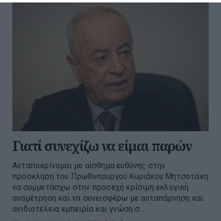
Γιατί συνεχίζω να είμαι παρών
Ανταποκρίνομαι με αίσθημα ευθύνης στην
πρόσκληση του Πρωθυπουργού Κυριάκου Μητσοτάκη
να συμμετάσχω στην προσεχή κρίσιμη εκλογική
αναμέτρηση και να συνεισφέρω με αυταπάρνηση και
ανιδιοτέλεια εμπειρία και γνώση σ...