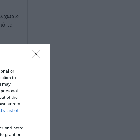
υ, χωρίς
πό τα
sonal or
ection to
ou may
 personal
λλά
out of the
 downstream
B’s List of
er and store
to grant or