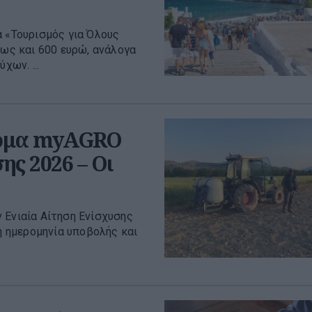
α «Τουρισμός για Όλους
έως και 600 ευρώ, ανάλογα
χων. ...
όρμα myAGRO
ης 2026 – Οι
 Ενιαία Αίτηση Ενίσχυσης
κή ημερομηνία υποβολής και