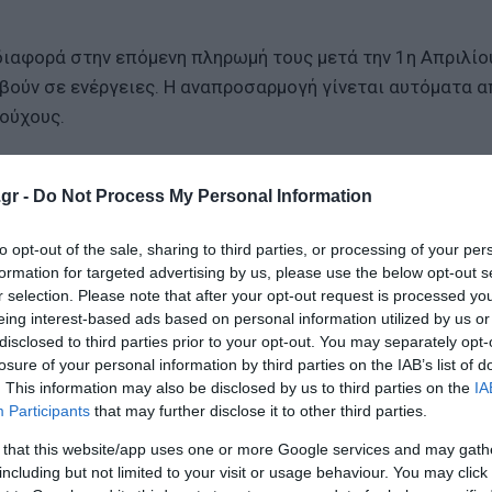
 διαφορά στην επόμενη πληρωμή τους μετά την 1η Απριλίο
οβούν σε ενέργειες. Η αναπροσαρμογή γίνεται αυτόματα α
ούχους.
gr -
Do Not Process My Personal Information
to opt-out of the sale, sharing to third parties, or processing of your per
formation for targeted advertising by us, please use the below opt-out s
r selection. Please note that after your opt-out request is processed y
eing interest-based ads based on personal information utilized by us or
ασφυξία» στα Στενά του Ορμούζ φέρνει ελλείψεις σε πο
disclosed to third parties prior to your opt-out. You may separately opt-
losure of your personal information by third parties on the IAB’s list of
. This information may also be disclosed by us to third parties on the
IA
ρέπει να αντανακλούν ισορροπία και υπευθυνότητα
Participants
that may further disclose it to other third parties.
στρατηγική για τις τιμές της ενέργειας
 that this website/app uses one or more Google services and may gath
including but not limited to your visit or usage behaviour. You may click 