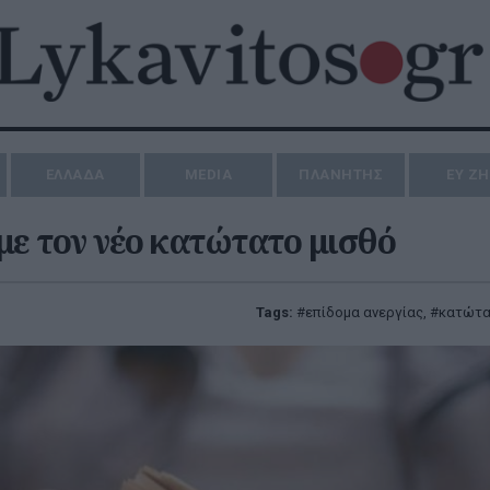
ΕΛΛΑΔΑ
MEDIA
ΠΛΑΝΗΤΗΣ
ΕΥ Ζ
 με τον νέο κατώτατο μισθό
Tags:
επίδομα ανεργίας
,
κατώτα