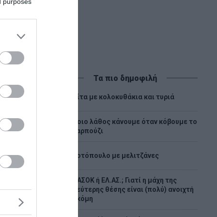
ed purposes
Τα πιο δημοφιλή
1
Πίτα με κολοκυθάκια και τυριά
Ποιο λάθος κάνουμε όταν κόβουμε το
2
καρπούζι
3
Κοτόπουλο με μελιτζάνες
ΠΑΣΟΚ ή ΕΛ.ΑΣ.; Γιατί η μάχη της
4
δεύτερης θέσης είναι (πολύ) ανοιχτή
ακόμη
ν