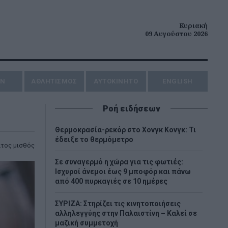
Κυριακή
09 Αυγούστου 2026
ΗΝ
ΑΘΛΗΤΙΣΜΟΣ
AYTOKINHTO
ENGLISH
Ροή ειδήσεων
Θερμοκρασία-ρεκόρ στο Χονγκ Κονγκ: Τι
έδειξε το θερμόμετρο
τος μισθός
Σε συναγερμό η χώρα για τις φωτιές:
Ισχυροί άνεμοι έως 9 μποφόρ και πάνω
από 400 πυρκαγιές σε 10 ημέρες
ΣΥΡΙΖΑ: Στηρίζει τις κινητοποιήσεις
αλληλεγγύης στην Παλαιστίνη – Καλεί σε
μαζική συμμετοχή