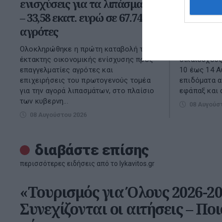
ενισχύσεις για τα λιπάσματα
56,7 εκατ
– 33,58 εκατ. ευρώ σε 67.746
Αυγούστο
αγρότες
«ταμείο»
Ολοκληρώθηκε η πρώτη καταβολή της
Πληρωμές 56
έκτακτης οικονομικής ενίσχυσης προς
δικαιούχου
επαγγελματίες αγρότες και
10 έως 14 Α
επιχειρήσεις του πρωτογενούς τομέα
επιδόματα α
για την αγορά λιπασμάτων, στο πλαίσιο
εφάπαξ και 
των κυβερνη...
08 Αυγούσ
08 Αυγούστου 2026
διαβάστε επίσης
περισσότερες ειδήσεις από το lykavitos.gr
«Τουρισμός για Όλους 2026-20
Συνεχίζονται οι αιτήσεις – Πο