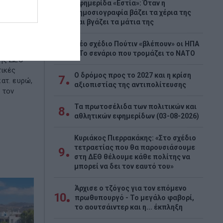
κατ.
Εφημερίδα «Εστία»: Όταν η
5
δημοσιογραφία βάζει τα χέρια της
και βγάζει τα μάτια της
Νέο σχέδιο Πούτιν «βλέπουν» οι ΗΠΑ
6
εμπόρων
- Το σενάριο που τρομάζει το ΝΑΤΟ
της ΔΕΘ
τικές
Ο δρόμος προς το 2027 και η κρίση
7
ατ. ευρώ,
αξιοπιστίας της αντιπολίτευσης
 τον
Τα πρωτοσέλιδα των πολιτικών και
8
αθλητικών εφημερίδων (03-08-2026)
Κυριάκος Πιερρακάκης: «Στο σχέδιο
τετραετίας που θα παρουσιάσουμε
9
στη ΔΕΘ θέλουμε κάθε πολίτης να
μπορεί να δει τον εαυτό του»
Άρχισε ο τζόγος για τον επόμενο
10
πρωθυπουργό - Το μεγάλο φαβορί,
το αουτσάιντερ και η... έκπληξη