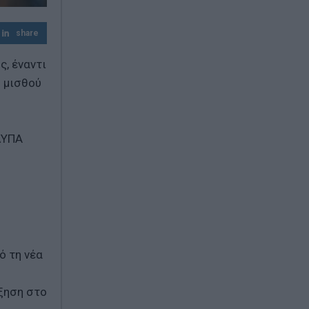
Απίστευτο στη Μήλο: Ελικόπτερο
προσγειώθηκε στο Σαρακήνικο για…
share
μπάνιο (Βίντεο)
ς, έναντι
Ερυθρός Σταυρός: Άγριος ξυλοδαρμός
νοσηλεύτριας από ασθενή στα Επείγοντα
 μισθού
– «Την έπιασε από τα μαλλιά και τη
χτυπούσε»
ΔΥΠΑ
ό τη νέα
ύξηση στο