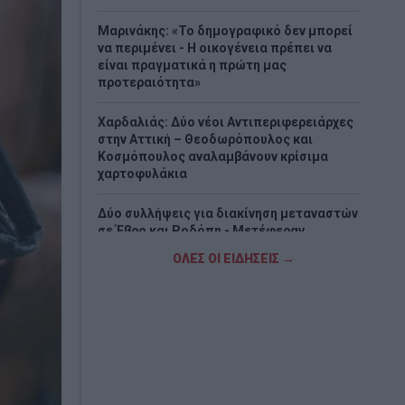
Μαρινάκης: «Το δημογραφικό δεν μπορεί
να περιμένει - Η οικογένεια πρέπει να
είναι πραγματικά η πρώτη μας
προτεραιότητα»
Χαρδαλιάς: Δύο νέοι Αντιπεριφερειάρχες
στην Αττική – Θεοδωρόπουλος και
Κοσμόπουλος αναλαμβάνουν κρίσιμα
χαρτοφυλάκια
Δύο συλλήψεις για διακίνηση μεταναστών
σε Έβρο και Ροδόπη - Μετέφεραν
συνολικά 15 άτομα
ΟΛΕΣ ΟΙ ΕΙΔΗΣΕΙΣ →
Τουρνάς: Πάνω από 400 φωτιές σε δέκα
ημέρες – «Το 90% οφείλεται σε αμέλεια»
Πυρομαχικά εντοπίστηκαν στη θάλασσα
στην Κάρπαθο – Απαγορεύτηκε η
πρόσβαση στην περιοχή