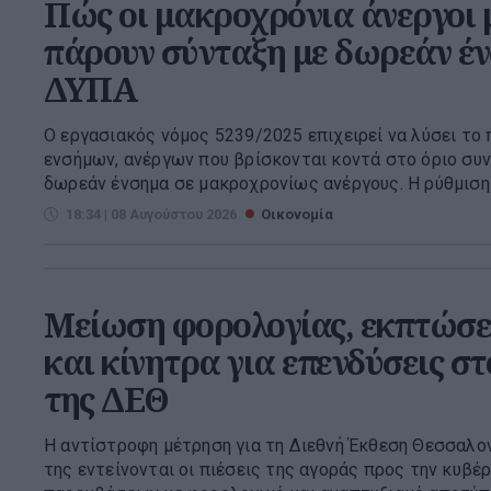
Πώς οι μακροχρόνια άνεργοι 
πάρουν σύνταξη με δωρεάν έ
ΔΥΠΑ
Ο εργασιακός νόμος 5239/2025 επιχειρεί να λύσει το
ενσήμων, ανέργων που βρίσκονται κοντά στο όριο συ
δωρεάν ένσημα σε μακροχρονίως ανέργους. Η ρύθμιση δί
18:34 | 08 Αυγούστου 2026
Οικονομία
Μείωση φορολογίας, εκπτώσε
και κίνητρα για επενδύσεις σ
της ΔΕΘ
Η αντίστροφη μέτρηση για τη Διεθνή Έκθεση Θεσσαλονί
της εντείνονται οι πιέσεις της αγοράς προς την κυβέ