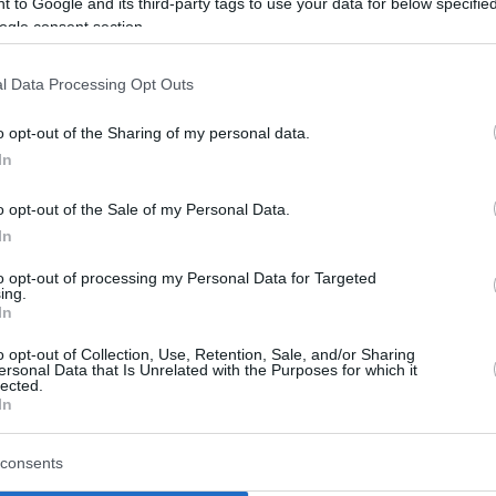
 to Google and its third-party tags to use your data for below specifi
ogle consent section.
ο Lykavitos.gr στο Google News
ώτοι όλες τις ειδήσεις
l Data Processing Opt Outs
o opt-out of the Sharing of my personal data.
In
o opt-out of the Sale of my Personal Data.
In
to opt-out of processing my Personal Data for Targeted
ing.
In
o opt-out of Collection, Use, Retention, Sale, and/or Sharing
ersonal Data that Is Unrelated with the Purposes for which it
lected.
In
consents
– ΔΥΠΑ: Πληρωμές
Μείωση ασφαλιστικώ