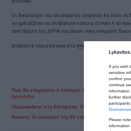
επίδομα.
Οι δικαιούχοι του επιδόματος ανεργίας θα δουν τη
να χρειάζεται να υποβάλουν κάποια αίτηση ή να πρ
συστήματα της ΔΥΠΑ για όλους τους ενεργούς δικαι
Διαβάστε περισσότερα στο
moneypress.gr
Lykavitos.
If you wish 
sensitive in
confirm you
continue se
Πώς θα επηρεάσει ο πόλεμος την τσέπη μας - Η «
information 
προϊόντα
further disc
participants
Πιερρακάκης στο Eurogroup: Οι επιλογές μας θα π
Downstream 
Reuters: Οι υπουργοί της ΕΕ επιδιώκουν μια ενιαία 
Please note
information 