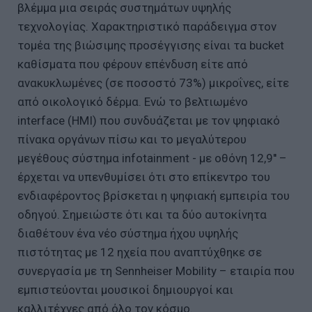
βλέμμα μια σειράς συστημάτων υψηλής
τεχνολογίας. Χαρακτηριστικό παράδειγμα στον
τομέα της βιώσιμης προσέγγισης είναι τα bucket
καθίσματα που φέρουν επένδυση είτε από
ανακυκλωμένες (σε ποσοστό 73%) μικροΐνες, είτε
από οικολογικό δέρμα. Ενώ το βελτιωμένο
interface (HMI) που συνδυάζεται με τον ψηφιακό
πίνακα οργάνων πίσω και το μεγαλύτερου
μεγέθους σύστημα infotainment - με οθόνη 12,9'' –
έρχεται να υπενθυμίσει ότι στο επίκεντρο του
ενδιαφέροντος βρίσκεται η ψηφιακή εμπειρία του
οδηγού. Σημειώστε ότι και τα δύο αυτοκίνητα
διαθέτουν ένα νέο σύστημα ήχου υψηλής
πιστότητας με 12 ηχεία που αναπτύχθηκε σε
συνεργασία με τη Sennheiser Mobility – εταιρία που
εμπιστεύονται μουσικοί δημιουργοί και
καλλιτέχνες από όλο τον κόσμο.