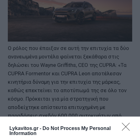
Ο ρόλος που έπαιξαν σε αυτή την επιτυχία τα δύο
ανανεωμένα μοντέλα φαίνεται ξεκάθαρα στις
δηλώσει του Wayne Griffiths, CEO της CUPRA: «Τα
CUPRA Formentor και CUPRA Leon αποτέλεσαν
κινητήρια δύναμη για την επιτυχία της μάρκας,
καθώς επεκτείνει το αποτύπωμά της σε όλο τον
κόσμο. Πρόκειται για μία στρατηγική που
αποδείχτηκε απίστευτα επιτυχημένη με
παραδόσεις σχεδόν 600.000 αυτοκινήτων από
τότε που λανσαρίστηκε η μάρκα το 2018»
Lykavitos.gr -
Do Not Process My Personal
Information
AI: Πώς η τεχνητή νοημοσύνη ενισχύει την