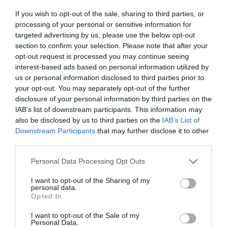
ασφάλεια κατά τη διάρκεια της οδήγησης
If you wish to opt-out of the sale, sharing to third parties, or
processing of your personal or sensitive information for
Η νέα Maserati κοστίζει 2,4 εκατομμύρια ευρώ
targeted advertising by us, please use the below opt-out
και δεν τρέχει στο δρόμο
section to confirm your selection. Please note that after your
Ελαφρύ φρεσκάρισμα για την Aston Martin
opt-out request is processed you may continue seeing
DBX707
interest-based ads based on personal information utilized by
us or personal information disclosed to third parties prior to
your opt-out. You may separately opt-out of the further
disclosure of your personal information by third parties on the
Ακολουθήστε το Lykavitos.gr
IAB’s list of downstream participants. This information may
στο Google News
also be disclosed by us to third parties on the
IAB’s List of
και μάθετε πρώτοι όλες τις
Downstream Participants
that may further disclose it to other
ειδήσεις
third parties.
Please note that this website/app uses one or more Google
Personal Data Processing Opt Outs
services and may gather and store information including but
not limited to your visit or usage behaviour. You may click to
I want to opt-out of the Sharing of my
personal data.
grant or deny consent to Google and its third-party tags to
Ροή ειδήσεων
Opted In
use your data for below specified purposes in below Google
Αλεξανδρούπολη: Χωρίς τις αισθήσεις του ανασύρθηκε
consent section.
I want to opt-out of the Sale of my
77χρονος από πηγάδι
Personal Data.