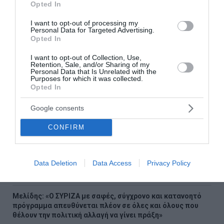
Opted In
Red Code για πολύ υψηλό κίνδυνο φωτιάς σε έξι
I want to opt-out of processing my
Περιφέρειες
Personal Data for Targeted Advertising.
Opted In
Κορινθία: Δύο συλλήψεις για φωτιά που προκλήθηκε από
I want to opt-out of Collection, Use,
βραχυκύκλωμα σε φωτοβολταϊκό πάρκο
Retention, Sale, and/or Sharing of my
Personal Data that Is Unrelated with the
Purposes for which it was collected.
Με αποστολή μαμούθ η Ελλάδα στο ευρωπαϊκό στίβου -
Opted In
Αναλυτικά το πρόγραμμα: Που και πότε θα δούμε τους
αθλητές και τις αθλήτριες μας
Google consents
Χρυσός: Ράλι έως τα 5.000 δολάρια προβλέπει η UBS - Οι 4
CONFIRM
παράγοντες της ανόδου
ΕΛΓΕΚΑ: Προληπτική απόσυρση και ανάκληση μαρμελάδας
Data Deletion
Data Access
Privacy Policy
Τα πρωτοσέλιδα των κυριακάτικων εφημερίδων
Μελίδης: «Ο ΣΥΡΙΖΑ με σαφές, σύγχρονο και κατανοητό
πρόγραμμα απευθύνεται πλέον σε όλες και όλους που
θέλουν την πολιτική αλλαγή να γίνει πράξη»