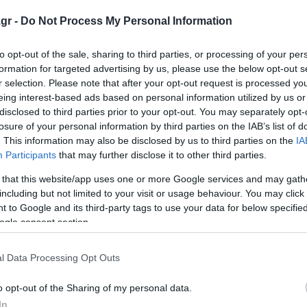
gr -
Do Not Process My Personal Information
er.com/NWpYlj3TTn
to opt-out of the sale, sharing to third parties, or processing of your per
formation for targeted advertising by us, please use the below opt-out s
ta)
April 6, 2025
r selection. Please note that after your opt-out request is processed y
eing interest-based ads based on personal information utilized by us or
disclosed to third parties prior to your opt-out. You may separately opt-
 Παναθηναϊκός μετά τις νίκες τους μπήκαν γερά στο «κό
losure of your personal information by third parties on the IAB’s list of
βάση τις πιθανότητες δίνει ένα νέο ενδιαφέρον στο μίνι
. This information may also be disclosed by us to third parties on the
IA
Participants
that may further disclose it to other third parties.
 that this website/app uses one or more Google services and may gath
 δίνει και τις πιθανότητες για τον υποβιβασμό στη Supe
including but not limited to your visit or usage behaviour. You may click 
πέσει κατηγορία μετά το διπλό επί της Λαμίας, ενώ ο Βόλο
 to Google and its third-party tags to use your data for below specifi
ς Καλλιθέας είναι ακόμη πιο κοντά στην 13η θέση.
ogle consent section.
 από τη Super League θεωρείται δεδομένος, ειδικά μετά 
l Data Processing Opt Outs
o opt-out of the Sharing of my personal data.
In