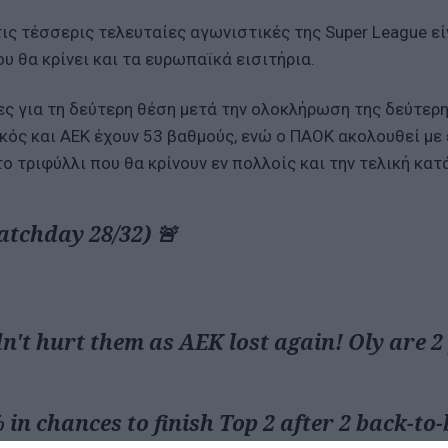
τις τέσσερις τελευταίες αγωνιστικές της Super League εί
ου θα κρίνει και τα ευρωπαϊκά εισιτήρια.
τες για τη δεύτερη θέση μετά την ολοκλήρωση της δεύτερ
κός και ΑΕΚ έχουν 53 βαθμούς, ενώ ο ΠΑΟΚ ακολουθεί με
ο τριφύλλι που θα κρίνουν εν πολλοίς και την τελική κατ
tchday 28/32) 🚨
dn't hurt them as AEK lost again! Oly are 2
 in chances to finish Top 2 after 2 back-to