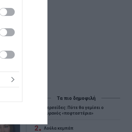
Τα πιο δημοφιλή
Περσείδες: Πότε θα γεμίσει ο
1
ουρανός «πεφταστέρια»
2
Λούλα κεμπάπ