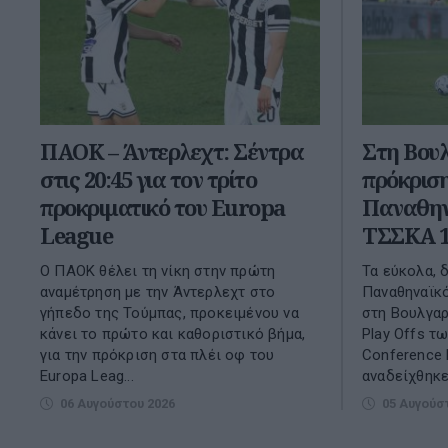
ΠΑΟΚ – Άντερλεχτ: Σέντρα
Στη Βουλ
στις 20:45 για τον τρίτο
πρόκριση
προκριματικό του Europa
Παναθηνα
League
ΤΣΣΚΑ 1
Ο ΠΑΟΚ θέλει τη νίκη στην πρώτη
Τα εύκολα, 
αναμέτρηση με την Άντερλεχτ στο
Παναθηναϊκό
γήπεδο της Τούμπας, προκειμένου να
στη Βουλγαρ
κάνει το πρώτο και καθοριστικό βήμα,
Play Offs τ
για την πρόκριση στα πλέι οφ του
Conference 
Europa Leag...
αναδείχθηκε 
06 Αυγούστου 2026
05 Αυγούσ