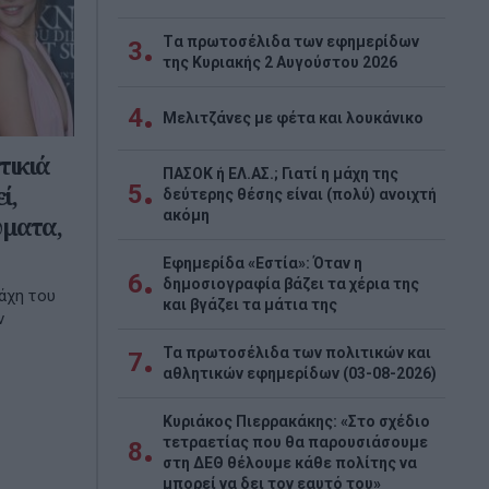
Tα πρωτοσέλιδα των εφημερίδων
3
της Κυριακής 2 Αυγούστου 2026
4
Μελιτζάνες με φέτα και λουκάνικο
ικιά
ΠΑΣΟΚ ή ΕΛ.ΑΣ.; Γιατί η μάχη της
5
ί,
δεύτερης θέσης είναι (πολύ) ανοιχτή
ακόμη
ύματα,
Εφημερίδα «Εστία»: Όταν η
6
δημοσιογραφία βάζει τα χέρια της
άχη του
και βγάζει τα μάτια της
ν
Τα πρωτοσέλιδα των πολιτικών και
7
αθλητικών εφημερίδων (03-08-2026)
Κυριάκος Πιερρακάκης: «Στο σχέδιο
τετραετίας που θα παρουσιάσουμε
8
στη ΔΕΘ θέλουμε κάθε πολίτης να
μπορεί να δει τον εαυτό του»