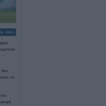
Σενάρια για τον Μοτζτάμπα Χαμενεΐ: Τι
αναφέρεται για την κατάσταση της υγείας
του και γιατί παραμένει μυστήριο
share
ague,
ριματικά
ς δεν
έκανε το
 τον
ορυφή.