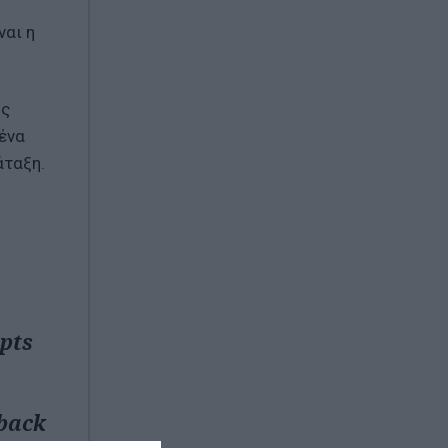
ναι η
ης
 ένα
άταξη.
 pts
-back