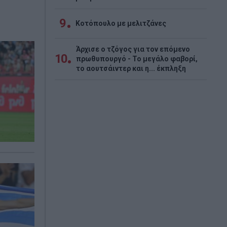
9
Κοτόπουλο με μελιτζάνες
Άρχισε ο τζόγος για τον επόμενο
10
πρωθυπουργό - Το μεγάλο φαβορί,
το αουτσάιντερ και η... έκπληξη