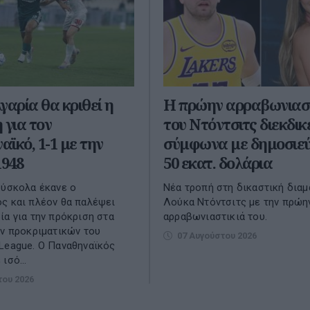
γαρία θα κριθεί η
Η πρώην αρραβωνιαστ
 για τον
του Ντόντσιτς διεκδικε
ϊκό, 1-1 με την
σύμφωνα με δημοσιε
948
50 εκατ. δολάρια
δύσκολα έκανε ο
Νέα τροπή στη δικαστική διαμ
ς και πλέον θα παλέψει
Λούκα Ντόντσιτς με την πρώη
ία για την πρόκριση στα
αρραβωνιαστικιά του.
ων προκριματικών του
07 Αυγούστου 2026
League. O Παναθηναϊκός
ισό...
του 2026