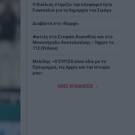
Ο Κικίλιας στηρίζει την υποψηφιότητα
Γιαννούλια για τη δημαρχία του Σικάγο
Διαβάστε στο «Καρφί»
Φωτιές στο Στεφάνι Κορινθίας και στο
Μονοπήγαδο Θεσσαλονίκης – Ήχησε το
112 (Videos)
Μελίδης: «Ο ΣΥΡΙΖΑ είναι εδώ με το
Πρόγραμμα, τις Αρχές και την Ιστορία
μας»
Σαμοθράκη: Ιταλίδα έχασε τις αισθήσεις
ΟΛΕΣ ΟΙ ΕΙΔΗΣΕΙΣ →
της ενώ κολυμπούσε – Τι είπε ο
ναυαγοσώστης που την έσωσε
Χαλκιδική: Επιχείρηση μεταφοράς
49χρονης Γερμανίδας που τραυματίστηκε
σε δύσβατο σημείο