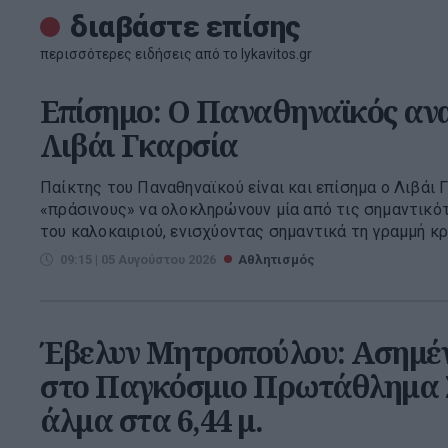
διαβάστε επίσης
περισσότερες ειδήσεις από το lykavitos.gr
Επίσημο: Ο Παναθηναϊκός αν
Λιβάι Γκαρσία
Παίκτης του Παναθηναϊκού είναι και επίσημα ο Λιβάι Γ
«πράσινους» να ολοκληρώνουν μία από τις σημαντικό
του καλοκαιριού, ενισχύοντας σημαντικά τη γραμμή κρο
09:15 | 05 Αυγούστου 2026
Αθλητισμός
Έβελυν Μητροπούλου: Ασημέν
στο Παγκόσμιο Πρωτάθλημα Σ
άλμα στα 6,44 μ.