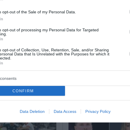
o opt-out of the Sale of my Personal Data.
 πρωτάθλημα την επόμενη αγωνιστική
In
ΟΚ και Παναθηναϊκού
to opt-out of processing my Personal Data for Targeted
ing.
η δεύτερη θέση
In
o opt-out of Collection, Use, Retention, Sale, and/or Sharing
ersonal Data that Is Unrelated with the Purposes for which it
ο Lykavitos.gr στο Google News
lected.
In
ώτοι όλες τις ειδήσεις
consents
CONFIRM
Data Deletion
Data Access
Privacy Policy