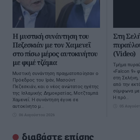
Η μυστική συνάντηση του
Στη Σελ
Πεζεσκιάν με τον Χαμενεΐ
πυραύλο
στο πίσω μέρος αυτοκινήτου
(Video)
με φιμέ τζάμια
Τμήμα πυραύ
«Falcon 9» 
Μυστική συνάντηση πραγματοποίησαν ο
στη Σελήνη,
Πρόεδρος του Ιράν, Μασούντ
από την εκτ
Πεζεσκιάν, και ο νέος ανώτατος ηγέτης
σύμφωνα με 
της Ισλαμικής Δημοκρατίας, Μοτζταμπά
Η πρό...
Χαμενεΐ. Η συνάντηση έγινε σε
αυτοκίνητο μ...
05 Αυγούσ
06 Αυγούστου 2026
διαβάστε επίσης