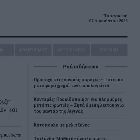
Παρασκευή
07 Αυγούστου 2026
ΗΝ
ΑΘΛΗΤΙΣΜΟΣ
AYTOKINHTO
ENGLISH
Ροή ειδήσεων
Προσοχή στις γονικές παροχές – Πότε μια
μεταφορά χρημάτων φορολογείται
Καντερές: Προειδοποίηση για πλημμύρες
ριξη
μετά τις φωτιές – Ζητά άμεση λειτουργία
ών και
του ραντάρ της Αίγινας
Κοτόπουλο με μελιτζάνες
ή
,
Ευρώπη
Ταϊλάνδη: Μαθητής άνοιξε πυρ σε