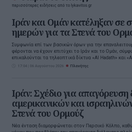
περισσότερες ειδήσεις από το lykavitos.gr
Ιράν και Ομάν κατέληξαν σε 
ημερών για τα Στενά του Ορμ
Συμφωνία επί των βασικών όρων για την επαναλειτου
φέρονται να έχουν επιτύχει το Ιράν και το Ομάν, σύμ
επικαλούνται τα τηλεοπτικά δίκτυα «Al Hadath» και «Al 
17:04 | 06 Αυγούστου 2026
Πλανήτης
Ιράν: Σχέδιο για απαγόρευση 
αμερικανικών και ισραηλινών
Στενά του Ορμούζ
Νέα ένταση διαμορφώνεται στον Περσικό Κόλπο, καθώ