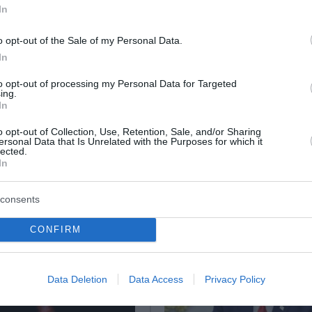
In
κπροσώπου Τύπου της Χαμάς - «Είναι νεκρός» ανακοίνω
o opt-out of the Sale of my Personal Data.
In
λε ο Ζελένσκι
to opt-out of processing my Personal Data for Targeted
ing.
In
ο Lykavitos.gr στο Google News
ώτοι όλες τις ειδήσεις
o opt-out of Collection, Use, Retention, Sale, and/or Sharing
ersonal Data that Is Unrelated with the Purposes for which it
lected.
In
consents
CONFIRM
Data Deletion
Data Access
Privacy Policy