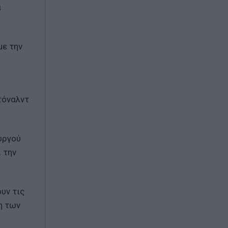
α
με την
τόναλντ
υργού
 την
υν τις
η των