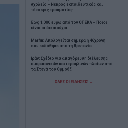
σχολείο – Νεκρός εκπαιδευτικός και
τέσσερις τραυματίες
Έως 1.000 ευρώ από τον ΟΠΕΚΑ – Ποιοι
είναι οι δικαιούχοι
Marfin: Απολογείται σήμερα η 46χρονη
που εκδόθηκε από τη Βρετανία
Ιράν: Σχέδιο για απαγόρευση διέλευσης
αμερικανικών και ισραηλινών πλοίων από
τα Στενά του Ορμούζ
Σαν σήμερα - 7 Αυγούστου
ΟΛΕΣ ΟΙ ΕΙΔΗΣΕΙΣ →
Η Χώρα Σκύρου
Εορτολόγιο: Ποιοι γιορτάζουν σήμερα