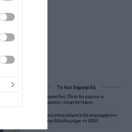
σε ο
Τα πιο δημοφιλή
Περσείδες: Πότε θα γεμίσει ο
1
ουρανός «πεφταστέρια»
Ποια επαγγέλματα θα κυριαρχήσουν
2
στην Ελλάδα μέχρι το 2030;