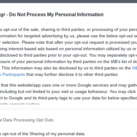
ποδίζει τις ειρηνευτικές προσπάθειες Τραμπ
gr -
Do Not Process My Personal Information
ριξε πως ευρωπαϊκές δυνάμεις παρακωλύουν τις προσπάθ
to opt-out of the sale, sharing to third parties, or processing of your per
ειρήνης στην Ουκρανία και ότι η Ρωσία θα συνεχίσει τις
formation for targeted advertising by us, please use the below opt-out s
 Μόσχα να δει πραγματικές ενδείξεις ότι το Κίεβο είναι
r selection. Please note that after your opt-out request is processed y
eing interest-based ads based on personal information utilized by us or
disclosed to third parties prior to your opt-out. You may separately opt-
losure of your personal information by third parties on the IAB’s list of
όφ δήλωσε σε δημοσιογράφους ρωσικών κρατικών μέσων
. This information may also be disclosed by us to third parties on the
IA
συνεχίζει να εμποδίζει τις αμερικανικές και ρωσικές
Participants
that may further disclose it to other third parties.
 that this website/app uses one or more Google services and may gath
including but not limited to your visit or usage behaviour. You may click 
λιτικά και διπλωματικά μέσα», υπογράμμισε ο Πεσκόφ.
 to Google and its third-party tags to use your data for below specifi
ogle consent section.
πό την πλευρά του Κιέβου σε αυτό. Επομένως, θα συνεχίσ
l Data Processing Opt Outs
o opt-out of the Sharing of my personal data.
ς Γάζας σε «Ριβιέρα της Μέσης Ανατολής»