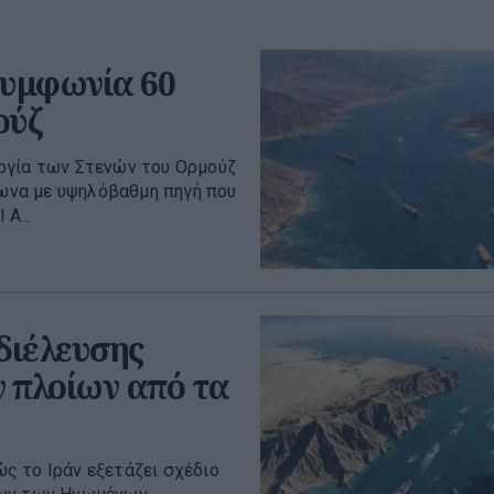
συμφωνία 60
ούζ
ργία των Στενών του Ορμούζ
φωνα με υψηλόβαθμη πηγή που
A...
διέλευσης
 πλοίων από τα
ς το Ιράν εξετάζει σχέδιο