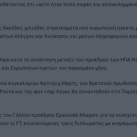
οσθέτοντας ότι «αυτό ήταν πολύ σαφές και επανειλημμέν
 δεκάδες χιλιάδες στρατεύματα υπό ευρωπαϊκή ηγεσία, 
άτων ελέγχου και διοίκησης και μέσων πληροφοριών και
θηκε κατά τη συνάντηση μεταξύ του προέδρου των ΗΠΑ Ν
ι και Ευρωπαίων ηγετών τον περασμένο μήνα.
νού καγκελάριου Φρίντριχ Μερτς, του Βρετανού πρωθυπο
Ρούτε και της φον ντερ Λάιεν, θα συναντηθούν στο Παρίσι
 του Γάλλου προέδρου Εμανουέλ Μακρόν, για να συνεχίσο
ισαν οι FT, επικαλούμενες τρεις διπλωμάτες με ενημέρωσ