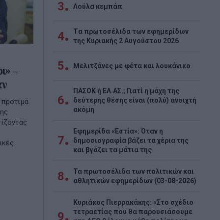
3
Λούλα κεμπάπ
Tα πρωτοσέλιδα των εφημερίδων
4
της Κυριακής 2 Αυγούστου 2026
5
Μελιτζάνες με φέτα και λουκάνικο
ι» –
άν
ΠΑΣΟΚ ή ΕΛ.ΑΣ.; Γιατί η μάχη της
6
δεύτερης θέσης είναι (πολύ) ανοιχτή
 προτιμά
ακόμη
της
νίζοντας
Εφημερίδα «Εστία»: Όταν η
7
δημοσιογραφία βάζει τα χέρια της
ικές
και βγάζει τα μάτια της
Τα πρωτοσέλιδα των πολιτικών και
8
αθλητικών εφημερίδων (03-08-2026)
Κυριάκος Πιερρακάκης: «Στο σχέδιο
τετραετίας που θα παρουσιάσουμε
9