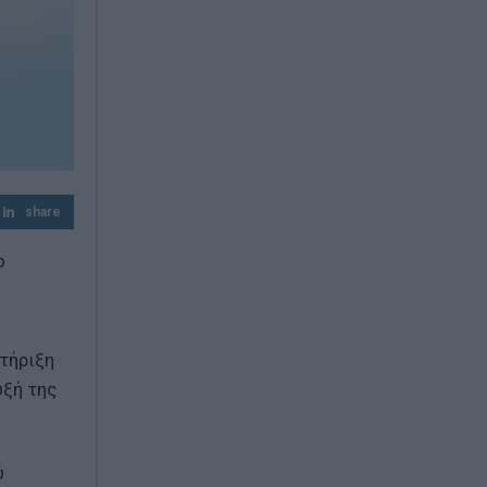
share
ο
τήριξη
υξή της
ύ