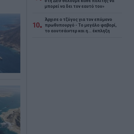
στη ΔΕΘ θέλουμε κάθε πολίτης να
μπορεί να δει τον εαυτό του»
Άρχισε ο τζόγος για τον επόμενο
10
πρωθυπουργό - Το μεγάλο φαβορί,
το αουτσάιντερ και η... έκπληξη