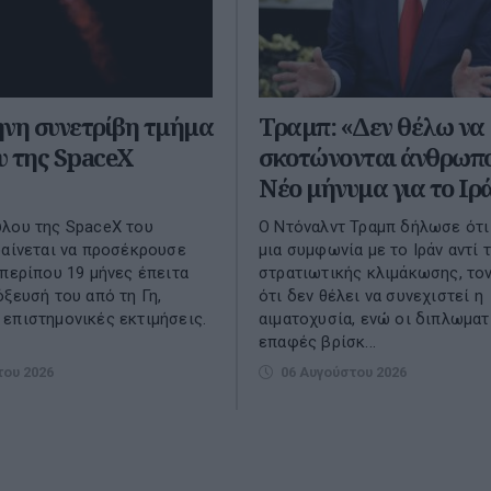
ήνη συνετρίβη τμήμα
Τραμπ: «Δεν θέλω να
υ της SpaceX
σκοτώνονται άνθρωπο
Νέο μήνυμα για το Ιρ
λου της SpaceX του
Ο Ντόναλντ Τραμπ δήλωσε ότι
φαίνεται να προσέκρουσε
μια συμφωνία με το Ιράν αντί 
 περίπου 19 μήνες έπειτα
στρατιωτικής κλιμάκωσης, το
όξευσή του από τη Γη,
ότι δεν θέλει να συνεχιστεί η
επιστημονικές εκτιμήσεις.
αιματοχυσία, ενώ οι διπλωματ
επαφές βρίσκ...
του 2026
06 Αυγούστου 2026