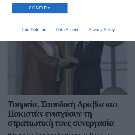
περισσότερες ειδήσεις από το lykavitos.gr
CONFIRM
Data Deletion
Data Access
Privacy Policy
Τουρκία, Σαουδική Αραβία και
Πακιστάν ενισχύουν τη
στρατιωτική τους συνεργασία
Η Τουρκία, η Σαουδική Αραβία και το Πακιστάν