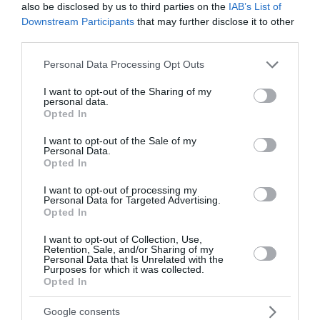
also be disclosed by us to third parties on the
IAB’s List of
Downstream Participants
that may further disclose it to other
third parties.
Please note that this website/app uses one or more Google
Personal Data Processing Opt Outs
services and may gather and store information including but
not limited to your visit or usage behaviour. You may click to
I want to opt-out of the Sharing of my
personal data.
grant or deny consent to Google and its third-party tags to
Opted In
use your data for below specified purposes in below Google
Τουρκία: «Η αμυντική συμφωνία με Σαουδική
consent section.
I want to opt-out of the Sale of my
Αραβία και Πακιστάν δεν στοχεύει κάποια
Personal Data.
συγκεκριμένη χώρα»
Opted In
«Η αμυντική συμφωνία που υπογράφηκε σήμερα μεταξύ
I want to opt-out of processing my
Personal Data for Targeted Advertising.
της Σαουδικής Αραβίας, του Πακιστάν και της Τουρκίας
Opted In
δεν στοχεύει κάποια συγκεκριμένη χώρα», τόνισε η
τουρκική προεδρία σε ανακοίν...
I want to opt-out of Collection, Use,
Retention, Sale, and/or Sharing of my
07 Αυγούστου 2026
Personal Data that Is Unrelated with the
Purposes for which it was collected.
Opted In
διαβάστε επίσης
Google consents