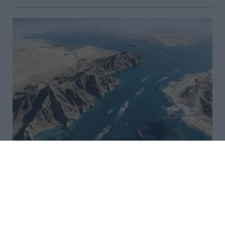
ΗΠΑ: «Κοντά» σε συμφωνία για
τα Στενά του Ορμούζ – Πρόοδος
στις συνομιλίες Ιράν και Ομάν