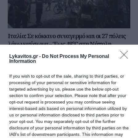
Ιταλία: Σε κόκκινο συναγερμό και οι 27 πόλεις
λόγω καύσωνα – Έως 48°C στη Νάπολη
Η Ιταλία βρίσκεται ξανά στο κόκκινο, καθώς η χώρα
Lykavitos.gr -
Do Not Process My Personal
Information
βιώνει το τέταρτο και ισχυρότερο κύμα καύσωνα του
καλοκαιριού. Το υπουργείο Υγείας έθεσε σε κόκκινο
συναγερμό και τις 27 πόλεις...
If you wish to opt-out of the sale, sharing to third parties, or
processing of your personal or sensitive information for
08 Αυγούστου 2026
targeted advertising by us, please use the below opt-out
section to confirm your selection. Please note that after your
opt-out request is processed you may continue seeing
interest-based ads based on personal information utilized by
us or personal information disclosed to third parties prior to
your opt-out. You may separately opt-out of the further
disclosure of your personal information by third parties on the
IAB’s list of downstream participants. This information may