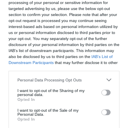
processing of your personal or sensitive information for
targeted advertising by us, please use the below opt-out
Τα θεραπευτικά οφέλη της αγκαλιάς των
section to confirm your selection. Please note that after your
δέντρων
opt-out request is processed you may continue seeing
interest-based ads based on personal information utilized by
us or personal information disclosed to third parties prior to
Ακολουθήστε το Lykavitos.gr
your opt-out. You may separately opt-out of the further
στο Google News
disclosure of your personal information by third parties on the
IAB’s list of downstream participants. This information may
και μάθετε πρώτοι όλες τις
also be disclosed by us to third parties on the
IAB’s List of
ειδήσεις
Downstream Participants
that may further disclose it to other
third parties.
Please note that this website/app uses one or more Google
Personal Data Processing Opt Outs
services and may gather and store information including but
Ροή ειδήσεων
not limited to your visit or usage behaviour. You may click to
I want to opt-out of the Sharing of my
personal data.
grant or deny consent to Google and its third-party tags to
Κόμμα Καρυστιανού: Αποχώρηση Δουδουλάκη με αιχμές
Opted In
use your data for below specified purposes in below Google
για απολυταρχική και προσωποπαγή λειτουργία
consent section.
I want to opt-out of the Sale of my
Personal Data.
Παρέμβαση Γεωργιάδη για την επίθεση σε νοσηλεύτρια
Opted In
στον Ερυθρό Σταυρό: «Κάτω τα χέρια από το προσωπικό
του ΕΣΥ»