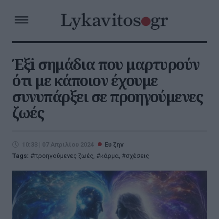
Έξi σημάδια που μαρτυρούν
ότι με κάποιον έχουμε
συνυπάρξει σε προηγούμενες
ζωές
10:33 | 07 Απριλίου 2024
Ευ ζην
Tags:
προηγούμενες ζωές
,
κάρμα
,
σχέσεις