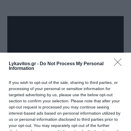
Lykavitos.gr -
Do Not Process My Personal
Information
If you wish to opt-out of the sale, sharing to third parties, or
processing of your personal or sensitive information for
Δίκη Άλκη Καμπανού: «Ήταν πεσμένος και τον
targeted advertising by us, please use the below opt-out
χτυπούσαν 3-4 άτομα, είδα πολλά αίματα κάτω»
section to confirm your selection. Please note that after your
opt-out request is processed you may continue seeing
Φυλακές Κασσαβέτειας: Και δεύτερος ανήλικος
interest-based ads based on personal information utilized by
φέρεται να έπεσε θύμα βιασμού
us or personal information disclosed to third parties prior to
Θεσσαλονίκη: Και άλλη γυναίκα θύμα 28χρονου
your opt-out. You may separately opt-out of the further
που αποσπούσε χρήματα τάζοντας έρωτες