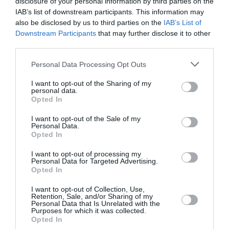
disclosure of your personal information by third parties on the
-Έκαναν φτερά 69.000 ευρώ
IAB’s list of downstream participants. This information may
also be disclosed by us to third parties on the
IAB’s List of
Downstream Participants
that may further disclose it to other
third parties.
Ακολουθήστε το Lykavitos.gr
στο Google News
Please note that this website/app uses one or more Google
Personal Data Processing Opt Outs
services and may gather and store information including but
και μάθετε πρώτοι όλες τις
not limited to your visit or usage behaviour. You may click to
I want to opt-out of the Sharing of my
ειδήσεις
personal data.
grant or deny consent to Google and its third-party tags to
Opted In
use your data for below specified purposes in below Google
consent section.
I want to opt-out of the Sale of my
Personal Data.
Opted In
Ροή ειδήσεων
I want to opt-out of processing my
Γιατί δεν υπήρχαν μικροσκοπικοί δεινόσαυροι;
Personal Data for Targeted Advertising.
Opted In
Λατινοπούλου: «Η τρομακτική εισβολή στη Θέουτα
I want to opt-out of Collection, Use,
αναδεικνύει και την ανυπαρξία της Ε.Ε.»
Retention, Sale, and/or Sharing of my
Personal Data that Is Unrelated with the
Purposes for which it was collected.
Voucher για smartphones: Το ποσό, οι συσκευές, οι
Opted In
δικαιούχοι και η διαδικασία