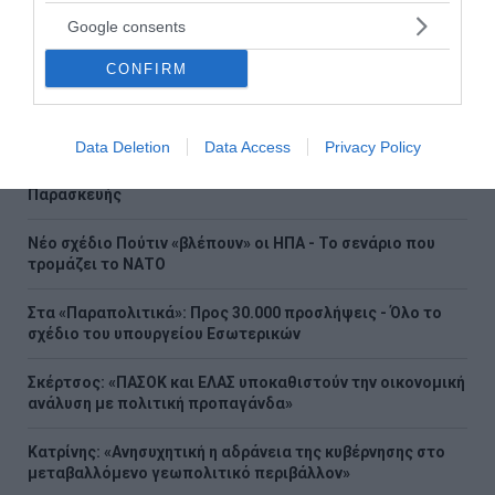
Google consents
Φωτιά σε Αττική και Βοιωτία: Οι φλόγες απελευθέρωσαν
ενέργεια ίση με έξι βόμβες Χιροσίμα
CONFIRM
H εντυπωσιακή συλλογή supercars του Κριστιάνο
Ρονάλντο (Video&Photos)
Data Deletion
Data Access
Privacy Policy
Eurojackpot: Τα αποτελέσματα της κλήρωσης της
Παρασκευής
Νέο σχέδιο Πούτιν «βλέπουν» οι ΗΠΑ - Το σενάριο που
τρομάζει το ΝΑΤΟ
Στα «Παραπολιτικά»: Προς 30.000 προσλήψεις - Όλο το
σχέδιο του υπουργείου Εσωτερικών
Σκέρτσος: «ΠΑΣΟΚ και ΕΛΑΣ υποκαθιστούν την οικονομική
ανάλυση με πολιτική προπαγάνδα»
Κατρίνης: «Ανησυχητική η αδράνεια της κυβέρνησης στο
μεταβαλλόμενο γεωπολιτικό περιβάλλον»