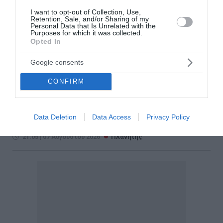
I want to opt-out of Collection, Use,
Retention, Sale, and/or Sharing of my
Personal Data that Is Unrelated with the
Purposes for which it was collected.
Σκληραίνει η κόντρα Ιταλίας –
Opted In
Ισπανίας για τη Συνθήκη Σένγκεν
Google consents
Σκληρή ήταν η απάντηση της Κυβέρνησης της
CONFIRM
Τζόρτζια Μελόνι στο αίτημα της Ισπανίας για άμεση
αποκατάσταση της πλήρους εφαρμογής της
Συνθήκης Σένγκεν μεταξύ των δύο χωρών. Η Ιταλία
Data Deletion
Data Access
Privacy Policy
ξεκαθαρίζει ότι δεν προτίθετ...
21:05 | 07 Αυγούστου 2026
Πλανήτης