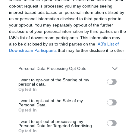
Στενά του Ορμούζ
opt-out request is processed you may continue seeing
interest-based ads based on personal information utilized by
Συμφωνία επί των βασικών όρων για την
us or personal information disclosed to third parties prior to
επαναλειτουργία των Στενών του Ορμούζ φέρονται
your opt-out. You may separately opt-out of the further
να έχουν επιτύχει το Ιράν και το Ομάν, σύμφωνα με
disclosure of your personal information by third parties on the
υψηλόβαθμη πηγή που επικαλούνται τα τηλεοπτικά
IAB’s list of downstream participants. This information may
δίκτυα «Al Hadath» και «Al A...
also be disclosed by us to third parties on the
IAB’s List of
Downstream Participants
that may further disclose it to other
17:04 | 06 Αυγούστου 2026
Πλανήτης
third parties.
Please note that this website/app uses one or more Google
Personal Data Processing Opt Outs
services and may gather and store information including but
not limited to your visit or usage behaviour. You may click to
I want to opt-out of the Sharing of my
personal data.
grant or deny consent to Google and its third-party tags to
Opted In
use your data for below specified purposes in below Google
consent section.
I want to opt-out of the Sale of my
Personal Data.
Opted In
I want to opt-out of processing my
Personal Data for Targeted Advertising.
Opted In