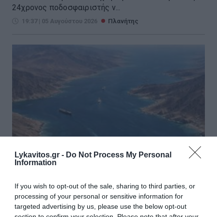
24χρονος ποδοσφαιριστής ν...
19:37 | 05 Αυγούστου 2026
Πλανήτης
Lykavitos.gr -
Do Not Process My Personal
Information
If you wish to opt-out of the sale, sharing to third parties, or
Ιράν και Ομάν κατέληξαν σε
processing of your personal or sensitive information for
συμφωνία 60 ημερών για τα
targeted advertising by us, please use the below opt-out
section to confirm your selection. Please note that after your