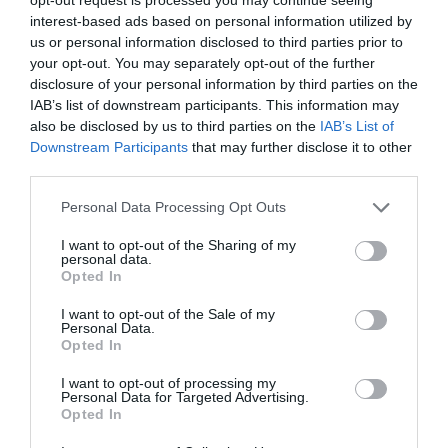
interest-based ads based on personal information utilized by
us or personal information disclosed to third parties prior to
your opt-out. You may separately opt-out of the further
disclosure of your personal information by third parties on the
IAB’s list of downstream participants. This information may
also be disclosed by us to third parties on the
IAB’s List of
Downstream Participants
that may further disclose it to other
third parties.
Φράνκο Μπαρέζι: Χιλιάδες
κόσμου στην κηδεία του μεγάλου
Please note that this website/app uses one or more Google
Personal Data Processing Opt Outs
services and may gather and store information including but
αρχηγού της Μίλαν (Photos)
not limited to your visit or usage behaviour. You may click to
I want to opt-out of the Sharing of my
personal data.
grant or deny consent to Google and its third-party tags to
Opted In
Το «τελευταίο αντίο» στον Φράνκο Μπαρέζι είπαν
use your data for below specified purposes in below Google
χιλιάδες κόσμου στο Μιλάνο στην Ιταλία. Στη
consent section.
I want to opt-out of the Sale of my
Βασιλική του Αγίου Αμβροσίου (Basilica di
Personal Data.
Opted In
Sant'Ambrogio) στο κέντρο της ιταλικής
μεγαλούπολης από νωρίς το πρωί άρχισε...
I want to opt-out of processing my
Personal Data for Targeted Advertising.
19:52 | 04 Αυγούστου 2026
Αθλητισμός
Opted In