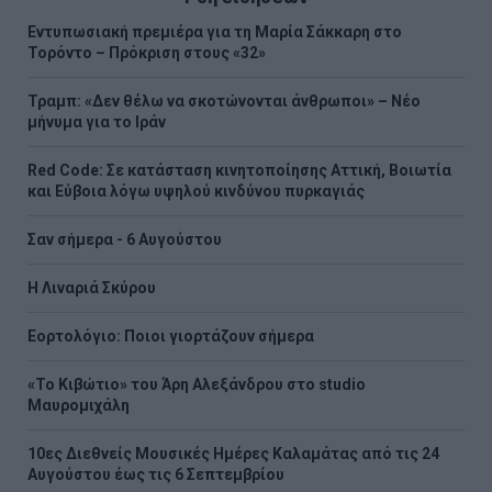
Εντυπωσιακή πρεμιέρα για τη Μαρία Σάκκαρη στο
Τορόντο – Πρόκριση στους «32»
Τραμπ: «Δεν θέλω να σκοτώνονται άνθρωποι» – Νέο
μήνυμα για το Ιράν
Red Code: Σε κατάσταση κινητοποίησης Αττική, Βοιωτία
και Εύβοια λόγω υψηλού κινδύνου πυρκαγιάς
Σαν σήμερα - 6 Αυγούστου
H Λιναριά Σκύρου
Εορτολόγιο: Ποιοι γιορτάζουν σήμερα
«Το Κιβώτιο» του Άρη Αλεξάνδρου στο studio
Μαυρομιχάλη
10ες Διεθνείς Μουσικές Ημέρες Καλαμάτας από τις 24
Αυγούστου έως τις 6 Σεπτεμβρίου