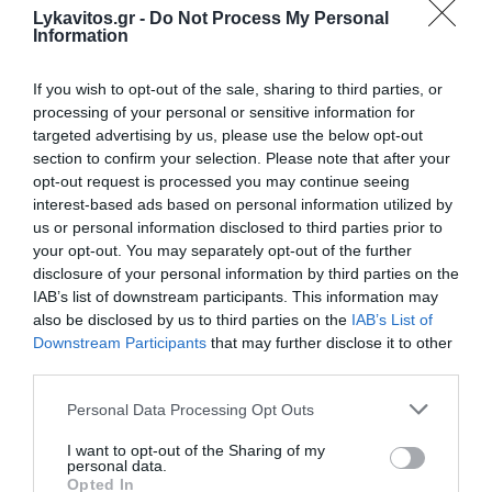
89,90€.
Lykavitos.gr -
Do Not Process My Personal
Information
Metlen: Ελήφθη η τελική επενδυτική απόφαση
If you wish to opt-out of the sale, sharing to third parties, or
για το εργοστάσιο στον Βόλο – Τι περιλαμβάνει η
processing of your personal or sensitive information for
επένδυση των €50 εκατ.
targeted advertising by us, please use the below opt-out
Το πρώτο βραβείο F1® Allwyn Global Community
section to confirm your selection. Please note that after your
Award απονεμήθηκε στο Ολλανδικό Grand Prix
opt-out request is processed you may continue seeing
interest-based ads based on personal information utilized by
ΔΕΗ: Στα 12,9 λεπτά το πράσινο τιμολόγιο τον
us or personal information disclosed to third parties prior to
Σεπτέμβριο – Οι τιμές στα υπόλοιπα προϊόντα
your opt-out. You may separately opt-out of the further
disclosure of your personal information by third parties on the
IAB’s list of downstream participants. This information may
also be disclosed by us to third parties on the
IAB’s List of
Ακολουθήστε το Lykavitos.gr
Downstream Participants
that may further disclose it to other
στο Google News
third parties.
και μάθετε πρώτοι όλες τις
ειδήσεις
Please note that this website/app uses one or more Google
Personal Data Processing Opt Outs
services and may gather and store information including but
not limited to your visit or usage behaviour. You may click to
I want to opt-out of the Sharing of my
personal data.
grant or deny consent to Google and its third-party tags to
Opted In