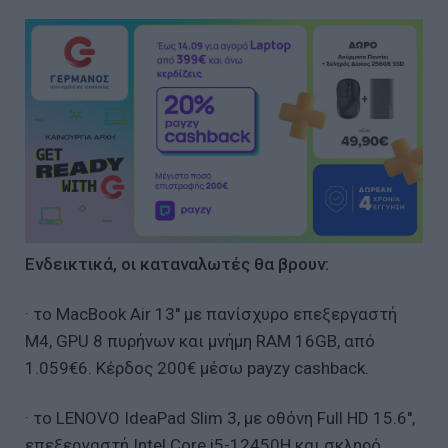
Ενδεικτικά, οι καταναλωτές θα βρουν:
· το MacBook Air 13'' με πανίσχυρο επεξεργαστή
Μ4, GPU 8 πυρήνων και μνήμη RAM 16GB, από
1.059€6. Κέρδος 200€ μέσω payzy cashback.
· το LENOVO IdeaPad Slim 3, με οθόνη Full HD 15.6'',
επεξεργαστή Intel Core i5-12450H και σκληρό