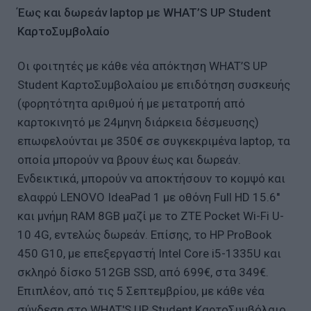
Έως και δωρεάν laptop με WHAT’S UP Student
ΚαρτοΣυμβολαίο
Οι φοιτητές με κάθε νέα απόκτηση WHAT’S UP
Student ΚαρτοΣυμβολαίου με επιδότηση συσκευής
(φορητότητα αριθμού ή με μετατροπή από
καρτοκινητό με 24μηνη διάρκεια δέσμευσης)
επωφελούνται με 350€ σε συγκεκριμένα laptop, τα
οποία μπορούν να βρουν έως και δωρεάν.
Ενδεικτικά, μπορούν να αποκτήσουν το κομψό και
ελαφρύ LENOVO IdeaPad 1 με οθόνη Full HD 15.6''
και μνήμη RAM 8GB μαζί με το ZTE Pocket Wi-Fi U-
10 4G, εντελώς δωρεάν. Επίσης, το HP ProBook
450 G10, με επεξεργαστή Intel Core i5-1335U και
σκληρό δίσκο 512GB SSD, από 699€, στα 349€.
Επιπλέον, από τις 5 Σεπτεμβρίου, με κάθε νέα
σύνδεση στο WHAT'S UP Student ΚαρτοΣυμβόλαιο