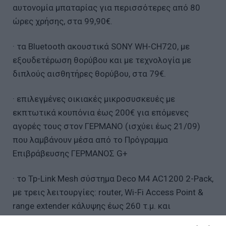
αυτονομία μπαταρίας για περισσότερες από 80
ώρες χρήσης, στα 99,90€.
· τα Bluetooth ακουστικά SONY WH-CH720, με
εξουδετέρωση θορύβου και με τεχνολογία με
διπλούς αισθητήρες θορύβου, στα 79€.
· επιλεγμένες οικιακές μικροσυσκευές με
εκπτωτικά κουπόνια έως 200€ για επόμενες
αγορές τους στον ΓΕΡΜΑΝΟ (ισχύει έως 21/09)
που λαμβάνουν μέσα από το Πρόγραμμα
Επιβράβευσης ΓΕΡΜΑΝΟΣ G+
· το Tp-Link Mesh σύστημα Deco M4 AC1200 2-Pack,
με τρεις λειτουργίες: router, Wi-Fi Access Point &
range extender κάλυψης έως 260 τ.μ. και
ταυτόχρονη σύνδεση έως και 100 συσκευών, στα