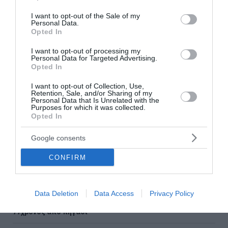
use your data for below specified purposes in below Google
Ροή ειδήσεων
consent section.
I want to opt-out of the Sale of my
Personal Data.
Ποιο λάθος κάνουμε όταν κόβουμε το καρπούζι
Opted In
I want to opt-out of processing my
Θρίλερ στον Λυκαβηττό: Εξετάζεται η διαδρομή της
Personal Data for Targeted Advertising.
57χρονης από την Κυψέλη
Opted In
Ρέθυμνο: Άγριος ξυλοδαρμός 51χρονου Βρετανού – Πέντε
I want to opt-out of Collection, Use,
συλλήψεις
Retention, Sale, and/or Sharing of my
Personal Data that Is Unrelated with the
Purposes for which it was collected.
Συρία: Πώς ένα ξεχασμένο σημειωματάριο οδήγησε στα
Opted In
ίχνη αρχικατασκόπου του Άσαντ
Google consents
Λόττο: Τα αποτελέσματα της κλήρωσης του Σαββάτου
CONFIRM
Αυτοί είναι οι έξι όροι του Ιράν προς τις ΗΠΑ για τα Στενά
του Ορμούζ
Data Deletion
Data Access
Privacy Policy
Αλεξανδρούπολη: Χωρίς τις αισθήσεις του ανασύρθηκε
77χρονος από πηγάδι