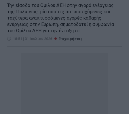
Την είσοδο του Ομίλου ΔΕΗ στην αγορά ενέργειας
της Πολωνίας, μία από τις πιο υποσχόμενες και
ταχύτερα αναπτυσσόμενες αγορές καθαρής
ενέργειας στην Ευρώπη, σηματοδοτεί η συμφωνία
του Ομίλου ΔΕΗ για την ένταξη στ...
18:51 | 31 Ιουλίου 2026
Επιχειρήσεις