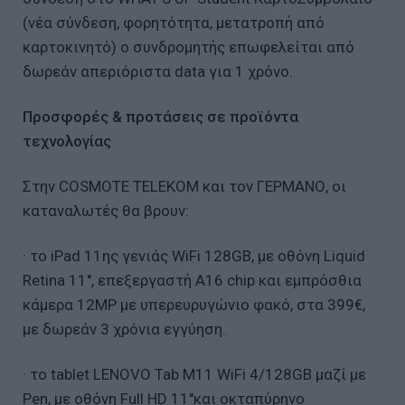
(νέα σύνδεση, φορητότητα, μετατροπή από
καρτοκινητό) ο συνδρομητής επωφελείται από
δωρεάν απεριόριστα data για 1 χρόνο.
Προσφορές & προτάσεις σε προϊόντα
τεχνολογίας
Στην COSMOTE TELEKOM και τον ΓΕΡΜΑΝΟ, οι
καταναλωτές θα βρουν:
· το iPad 11ης γενιάς WiFi 128GB, με οθόνη Liquid
Retina 11'', επεξεργαστή A16 chip και εμπρόσθια
κάμερα 12MP με υπερευρυγώνιο φακό, στα 399€,
με δωρεάν 3 χρόνια εγγύηση.
· τo tablet LENOVO Tab M11 WiFi 4/128GB μαζί με
Pen, με οθόνη Full HD 11''και οκταπύρηνο