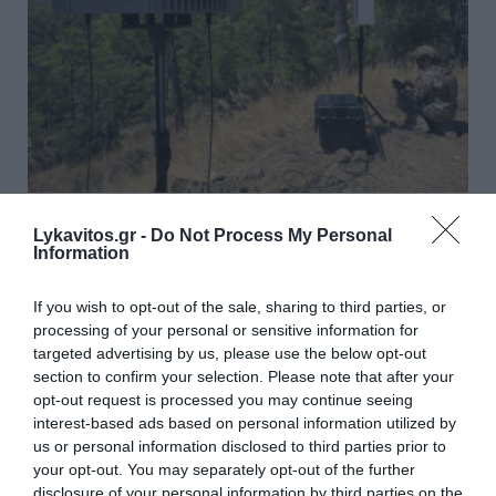
Στρατηγική επένδυση του EFA GROUP στη
Lykavitos.gr -
Do Not Process My Personal
Fractal για την ανάπτυξη προηγμένων
Information
αμυντικών τεχνολογιών σε Ελλάδα και Κύπρο
If you wish to opt-out of the sale, sharing to third parties, or
Ο όμιλος τεχνολογιών διττής χρήσης EFA GROUP
processing of your personal or sensitive information for
προχωρά σε στρατηγική επένδυση στην κυπριακή εταιρία
targeted advertising by us, please use the below opt-out
αμυντικής τεχνολογίας Fractal Networx Ltd (Fractal)
section to confirm your selection. Please note that after your
διευρύνοντας την παρουσία του ...
opt-out request is processed you may continue seeing
07 Αυγούστου 2026
interest-based ads based on personal information utilized by
us or personal information disclosed to third parties prior to
your opt-out. You may separately opt-out of the further
disclosure of your personal information by third parties on the