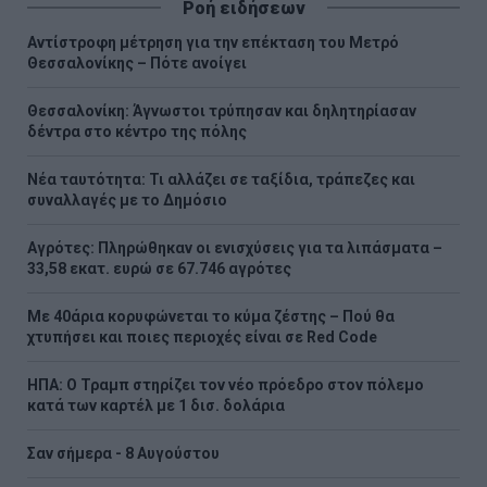
Ροή ειδήσεων
Αντίστροφη μέτρηση για την επέκταση του Μετρό
Θεσσαλονίκης – Πότε ανοίγει
Θεσσαλονίκη: Άγνωστοι τρύπησαν και δηλητηρίασαν
δέντρα στο κέντρο της πόλης
Νέα ταυτότητα: Τι αλλάζει σε ταξίδια, τράπεζες και
συναλλαγές με το Δημόσιο
Αγρότες: Πληρώθηκαν οι ενισχύσεις για τα λιπάσματα –
33,58 εκατ. ευρώ σε 67.746 αγρότες
Με 40άρια κορυφώνεται το κύμα ζέστης – Πού θα
χτυπήσει και ποιες περιοχές είναι σε Red Code
ΗΠΑ: Ο Τραμπ στηρίζει τον νέο πρόεδρο στον πόλεμο
κατά των καρτέλ με 1 δισ. δολάρια
Σαν σήμερα - 8 Αυγούστου