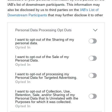
IAB’s list of downstream participants. This information may
also be disclosed by us to third parties on the
IAB’s List of
Downstream Participants
that may further disclose it to other
third parties.
Please note that this website/app uses one or more Google
Personal Data Processing Opt Outs
services and may gather and store information including but
not limited to your visit or usage behaviour. You may click to
I want to opt-out of the Sharing of my
personal data.
grant or deny consent to Google and its third-party tags to
Opted In
use your data for below specified purposes in below Google
consent section.
I want to opt-out of the Sale of my
Personal Data.
Opted In
METLEN: Iστορικά υψηλές επιδόσεις στο 'A
I want to opt-out of processing my
εξάμηνο 2026 - Kαθαρά κέρδη 313 εκατ. ευρώ
Personal Data for Targeted Advertising.
Opted In
Η Metlen Energy &amp; Metals PLC κατέγραψε ιστορικά
I want to opt-out of Collection, Use,
υψηλές επιδόσεις κατά το Α’ Εξάμηνο του 2026 σε όλους
Retention, Sale, and/or Sharing of my
τους βασικούς χρηματοοικονομικούς δείκτες
Personal Data that Is Unrelated with the
Purposes for which it was collected.
(συμπεριλαμβανομένων των Εσόδων,...
Opted In
06 Αυγούστου 2026