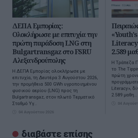
ΔΕΠΑ Εμπορίας:
Πειραιώ
Ολοκλήρωσε με επιτυχία την
«Youth’s
πρώτη παράδοση LNG στη
Literacy
Bulgartransgaz στο FSRU
2.589 μ
Αλεξανδρούπολης
Η Τράπεζα Π
το The Tipp
Η ΔΕΠΑ Εμπορίας ολοκλήρωσε με
πρώτη χρον
επιτυχία, τη Δευτέρα 3 Αυγούστου 2026,
προγράμματο
την προμήθεια 500 GWh υγροποιημένου
Literacy», δ
φυσικού αερίου (LNG) προς τη
2.589 μαθη...
Bulgartransgaz, στον πλωτό Τερματικό
Σταθμό Υγ...
04 Αυγούσ
04 Αυγούστου 2026
διαβάστε επίσης