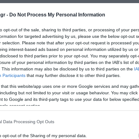
gr -
Do Not Process My Personal Information
πό βασικές επενδύσεις (cornerstone investments) από το
 Εθνικής Οικονομίας και Οικονομικών) και την Aeolus H
to opt-out of the sale, sharing to third parties, or processing of your per
οποία συμβουλεύει η CVC Advisers Greece Μ.Α.Ε. ή/και
formation for targeted advertising by us, please use the below opt-out s
φηκαν για περίπου €1,3 δισεκατομμύρια και €1,2 δισεκατο
r selection. Please note that after your opt-out request is processed y
eing interest-based ads based on personal information utilized by us or
οσφορά προσέλκυσε σημαντική πρόσθετη ζήτηση τύπου an
disclosed to third parties prior to your opt-out. You may separately opt-
ων θεσμικών επενδυτών, καθώς και κρατικών επενδυτικ
losure of your personal information by third parties on the IAB’s list of
ι η K Group Capital Partners (το επενδυτικό ταμείο υποστ
. This information may also be disclosed by us to third parties on the
IA
ότητες στην Ελλάδα). Τελικά, οι Νέες Μετοχές που προσ
Participants
that may further disclose it to other third parties.
εύσεων του Ελληνικού Δημοσίου και της Aeolus Holdings S
 that this website/app uses one or more Google services and may gath
ος των Νέων Μετοχών να αναμένεται να κατανεμηθεί σε
including but not limited to your visit or usage behaviour. You may click 
 to Google and its third-party tags to use your data for below specifi
ogle consent section.
ο Διοικητικό Συμβούλιο της Εταιρείας αποφάσισε:
l Data Processing Opt Outs
λικού ποσού €4,25 δισεκατομμυρίων· και
o opt-out of the Sharing of my personal data.