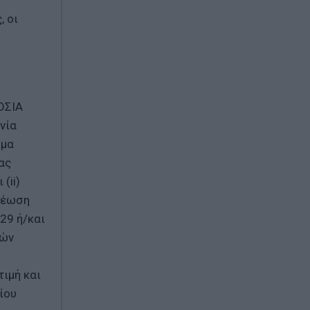
, οι
ΟΣΙΑ
νία
ωμα
ας
(ii)
χρέωση
29 ή/και
ιών
τιμή και
ίου