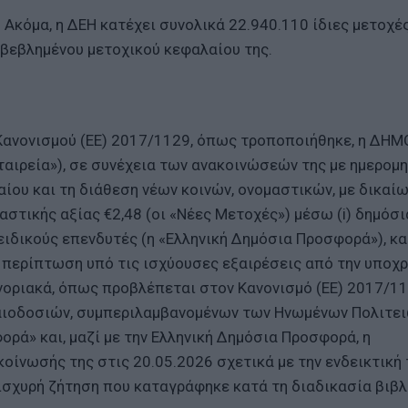
 Ακόμα, η ΔΕΗ κατέχει συνολικά 22.940.110 ίδιες μετοχές
βεβλημένου μετοχικού κεφαλαίου της.
υ Κανονισμού (ΕΕ) 2017/1129, όπως τροποποιήθηκε, η ΔΗΜ
ιρεία»), σε συνέχεια των ανακοινώσεών της με ημερομη
αίου και τη διάθεση νέων κοινών, ονομαστικών, με δικαί
στικής αξίας €2,48 (οι «Νέες Μετοχές») μέσω (i) δημόσι
δικούς επενδυτές (η «Ελληνική Δημόσια Προσφορά»), και 
ε περίπτωση υπό τις ισχύουσες εξαιρέσεις από την υπο
νοριακά, όπως προβλέπεται στον Κανονισμό (ΕΕ) 2017/11
καιοδοσιών, συμπεριλαμβανομένων των Ηνωμένων Πολιτε
ρά» και, μαζί με την Ελληνική Δημόσια Προσφορά, η
οίνωσής της στις 20.05.2026 σχετικά με την ενδεικτική 
ισχυρή ζήτηση που καταγράφηκε κατά τη διαδικασία βιβλ