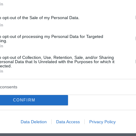
In
 Μετοχών που προσφέρονται στη Συνδυασμένη Προσφορά σε
ης είναι η ίδια στη Θεσμική Προσφορά και στην Ελληνική 
o opt-out of the Sale of my Personal Data.
In
to opt-out of processing my Personal Data for Targeted
228.126.677 Νέες Μετοχές.
ing.
In
 της Συνδυασμένης Προσφοράς αναμένεται να ανακοινωθ
o opt-out of Collection, Use, Retention, Sale, and/or Sharing
ersonal Data that Is Unrelated with the Purposes for which it
lected.
In
ο ενέκρινε επίσης την πώληση, μέσω μίας ή περισσότερω
τοχών, προκειμένου να καλυφθεί η υπερβάλλουσα ζήτηση
consents
ν της Συνδυασμένης Προσφοράς. Η τιμή πώλησης των εν 
CONFIRM
α από την εν λόγω πώληση προορίζονται να χρησιμοποιηθο
ένη Προσφορά».
Data Deletion
Data Access
Privacy Policy
ια την υποστήριξη της ανάπτυξης της ρυθμιζόμενης υποδ