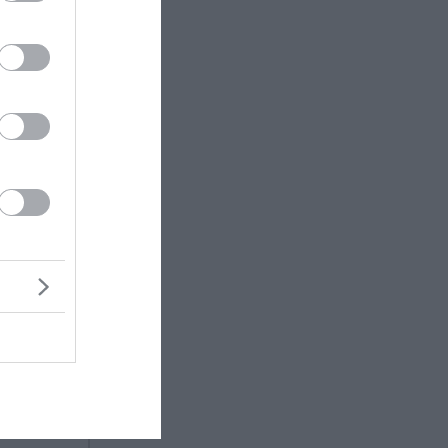
 €18,63
Δημόσια
ούν στις
ν
 που
λόγω
ύν για
ομής