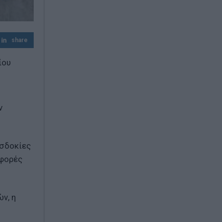
share
ίου
ν
οσδοκίες
 φορές
ν, η