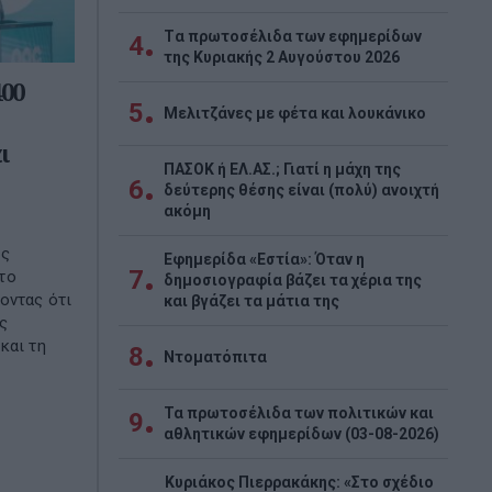
Tα πρωτοσέλιδα των εφημερίδων
4
της Κυριακής 2 Αυγούστου 2026
00
5
Μελιτζάνες με φέτα και λουκάνικο
ι
ΠΑΣΟΚ ή ΕΛ.ΑΣ.; Γιατί η μάχη της
6
δεύτερης θέσης είναι (πολύ) ανοιχτή
ακόμη
ις
Εφημερίδα «Εστία»: Όταν η
7
το
δημοσιογραφία βάζει τα χέρια της
οντας ότι
και βγάζει τα μάτια της
ς
και τη
8
Ντοματόπιτα
Τα πρωτοσέλιδα των πολιτικών και
9
αθλητικών εφημερίδων (03-08-2026)
Κυριάκος Πιερρακάκης: «Στο σχέδιο