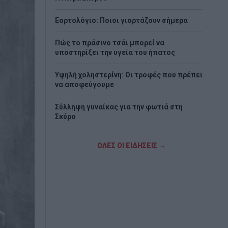
Εορτολόγιο: Ποιοι γιορτάζουν σήμερα
Πώς το πράσινο τσάι μπορεί να
υποστηρίξει την υγεία του ήπατος
Υψηλή χοληστερίνη: Οι τροφές που πρέπει
να αποφεύγουμε
Σύλληψη γυναίκας για την φωτιά στη
Σκύρο
Ρόδος: Στο νοσοκομείο διακομίστηκε
ΟΛΕΣ ΟΙ ΕΙΔΗΣΕΙΣ →
ναυτικός που τραυματίστηκε κατά τη
πρόσδεση πλοίου στο λιμάνι
Δύο ακόμη αποχωρήσεις από το κόμμα
Καρυστιανού με αιχμές για «αρχηγισμό»