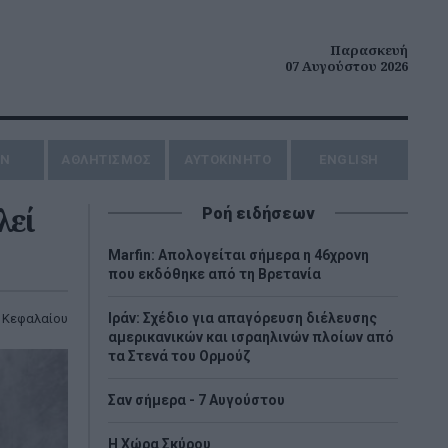
Παρασκευή
07 Αυγούστου 2026
ΗΝ
ΑΘΛΗΤΙΣΜΟΣ
AYTOKINHTO
ENGLISH
λεί
Ροή ειδήσεων
Marfin: Απολογείται σήμερα η 46χρονη
που εκδόθηκε από τη Βρετανία
Ιράν: Σχέδιο για απαγόρευση διέλευσης
 Κεφαλαίου
αμερικανικών και ισραηλινών πλοίων από
τα Στενά του Ορμούζ
Σαν σήμερα - 7 Αυγούστου
Η Χώρα Σκύρου