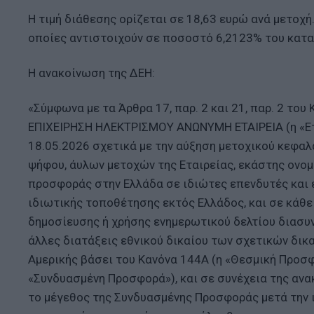
Η τιμή διάθεσης ορίζεται σε 18,63 ευρώ ανά μετοχή.
οποίες αντιστοιχούν σε ποσοστό 6,2123% του κατα
Η ανακοίνωση της ΔΕΗ:
«Σύμφωνα με τα Άρθρα 17, παρ. 2 και 21, παρ. 2 το
ΕΠΙΧΕΙΡΗΣΗ ΗΛΕΚΤΡΙΣΜΟΥ ΑΝΩΝΥΜΗ ΕΤΑΙΡΕΙΑ (η «Ετα
18.05.2026 σχετικά με την αύξηση μετοχικού κεφαλ
ψήφου, άυλων μετοχών της Εταιρείας, εκάστης ονομα
προσφοράς στην Ελλάδα σε ιδιώτες επενδυτές και ει
ιδιωτικής τοποθέτησης εκτός Ελλάδος, και σε κάθ
δημοσίευσης ή χρήσης ενημερωτικού δελτίου διασυ
άλλες διατάξεις εθνικού δικαίου των σχετικών δι
Αμερικής βάσει του Κανόνα 144Α (η «Θεσμική Προσφο
«Συνδυασμένη Προσφορά»), και σε συνέχεια της ανακ
το μέγεθος της Συνδυασμένης Προσφοράς μετά την 