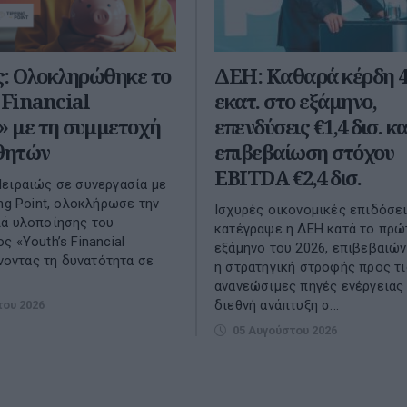
ς: Ολοκληρώθηκε το
ΔΕΗ: Καθαρά κέρδη 4
 Financial
εκατ. στο εξάμηνο,
» με τη συμμετοχή
επενδύσεις €1,4 δισ. κα
αθητών
επιβεβαίωση στόχου
EBITDA €2,4 δισ.
ειραιώς σε συνεργασία με
ing Point, ολοκλήρωσε την
Ισχυρές οικονομικές επιδόσε
ιά υλοποίησης του
κατέγραψε η ΔΕΗ κατά το πρώ
ς «Youth’s Financial
εξάμηνο του 2026, επιβεβαιών
ίνοντας τη δυνατότητα σε
η στρατηγική στροφής προς τι
ανανεώσιμες πηγές ενέργειας 
διεθνή ανάπτυξη σ...
του 2026
05 Αυγούστου 2026