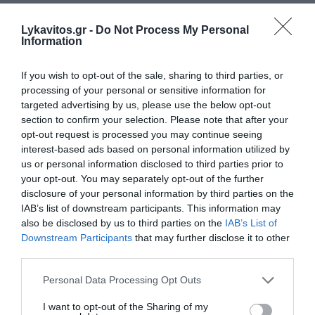
προχωρήσει σε σειρά εξαγορών που ενισχύουν το
χαρτοφυλάκιο των ΑΠΕ. Θα διαθέτει μέχρι το
Lykavitos.gr -
Do Not Process My Personal
Information
τέλος του 2026 εν λειτουργία, έργα
φωτοβολταϊκών σταθμών ισχύος 420 MW και
If you wish to opt-out of the sale, sharing to third parties, or
σταθμούς αποθήκευσης με μπαταρίες ισχύος 100
processing of your personal or sensitive information for
targeted advertising by us, please use the below opt-out
MW. Το χαρτοφυλάκιο, το οποίο θα βρίσκεται σε
section to confirm your selection. Please note that after your
πλήρη ανάπτυξη εντός των προσεχών μηνών,
opt-out request is processed you may continue seeing
αναμένεται να εισφέρει στον Όμιλο ετήσιο EBITDA
interest-based ads based on personal information utilized by
περί τα €33,7 εκατ. Επίσης, διαθέτει
us or personal information disclosed to third parties prior to
your opt-out. You may separately opt-out of the further
χαρτοφυλάκιο αιολικών σταθμών ισχύος 145 MW
disclosure of your personal information by third parties on the
και ορίζοντα θέσης σε λειτουργία περί το τέλος
IAB’s list of downstream participants. This information may
του 2028, με εκτιμώμενα ετήσιο EBITDA περί τα
also be disclosed by us to third parties on the
IAB’s List of
Downstream Participants
that may further disclose it to other
€25 εκατ. Επιπλέον, βρίσκονται σε διαδικασία
third parties.
ωρίμασης έργα ΑΠΕ και αποθήκευσης ενέργειας, η
αθροιστική ισχύς των οποίων θα υπερβαίνει το
Please note that this website/app uses one or more Google
Personal Data Processing Opt Outs
services and may gather and store information including but
1,3 GW και από την εξέλιξη μέρους τους, σε
not limited to your visit or usage behaviour. You may click to
I want to opt-out of the Sharing of my
συνδυασμό με στοχευμένες εξαγορές, αναμένεται