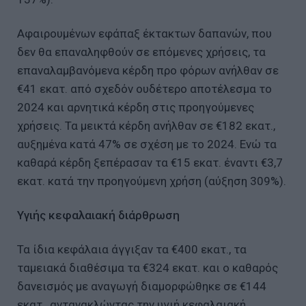
Αφαιρουμένων εφάπαξ έκτακτων δαπανών, που
δεν θα επαναληφθούν σε επόμενες χρήσεις, τα
επαναλαμβανόμενα κέρδη προ φόρων ανήλθαν σε
€41 εκατ. από σχεδόν ουδέτερο αποτέλεσμα το
2024 και αρνητικά κέρδη στις προηγούμενες
χρήσεις. Τα μεικτά κέρδη ανήλθαν σε €182 εκατ.,
αυξημένα κατά 47% σε σχέση με το 2024. Ενώ τα
καθαρά κέρδη ξεπέρασαν τα €15 εκατ. έναντι €3,7
εκατ. κατά την προηγούμενη χρήση (αύξηση 309%).
Υγιής κεφαλαιακή διάρθρωση
Τα ίδια κεφάλαια άγγιξαν τα €400 εκατ., τα
ταμειακά διαθέσιμα τα €324 εκατ. και ο καθαρός
δανεισμός με αναγωγή διαμορφώθηκε σε €144
εκατ., αντανακλώντας την υγιή κεφαλαιακή