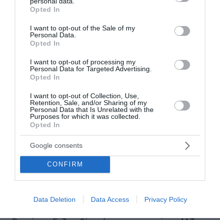
personal data.
grant or deny consent to Google and its third-party tags to
Opted In
να επιτευχθεί ο στρατηγικός στόχος ανάπτυξης
use your data for below specified purposes in below Google
consent section.
του τομέα των ΑΠΕ, με επενδύσεις που
I want to opt-out of the Sale of my
Personal Data.
υπερβαίνουν το €1δισ. έως την περίοδο 2028 –
Opted In
2029.
I want to opt-out of processing my
Personal Data for Targeted Advertising.
Ο πρώτες μακροχρόνιες συμφωνίες στον τομέα
Opted In
LNG
I want to opt-out of Collection, Use,
Retention, Sale, and/or Sharing of my
Personal Data that Is Unrelated with the
Το 2025, ο Όμιλος AKTOR εισήλθε στον τομέα του
Purposes for which it was collected.
Opted In
Υγροποιημένου Φυσικού Αερίου (LNG) και στη
συνέχεια υπέγραψε 20ετή εμπορική συμφωνία με
Google consents
την ALBGAZ της Αλβανίας για την προμήθεια, σε
CONFIRM
ετήσια βάση, 1 BCM φυσικού αερίου, με
εκτιμώμενα έσοδα €6 δισ. στην διάρκεια της
σύμβασης. Επιπλέον, έχει υπογράψει 20ετή
Data Deletion
Data Access
Privacy Policy
συμφωνία με την ALUMINIJ INDUSTRIES της