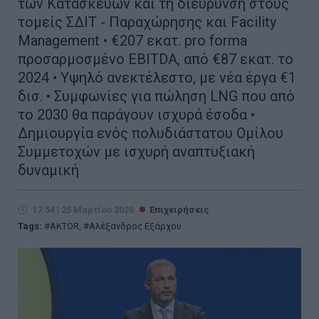
των Κατασκευών και τη διεύρυνση στους
τομείς ΣΔΙΤ - Παραχώρησης και Facility
Management • €207 εκατ. pro forma
προσαρμοσμένο EBITDA, από €87 εκατ. το
2024 • Υψηλό ανεκτέλεστο, με νέα έργα €1
δισ. • Συμφωνίες για πώληση LNG που από
το 2030 θα παράγουν ισχυρά έσοδα •
Δημιουργία ενός πολυδιάστατου Ομίλου
Συμμετοχών με ισχυρή αναπτυξιακή
δυναμική
17:54 | 25 Μαρτίου 2026
Επιχειρήσεις
Tags:
AKTOR
,
Αλέξανδρος Εξάρχου