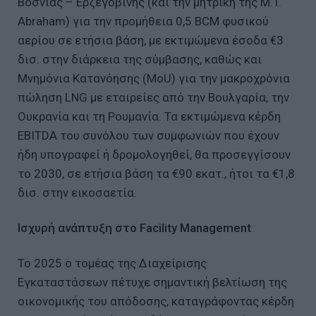
Βοσνίας – Ερζεγοβίνης (και την μητρική της M.T.
Abraham) για την προμήθεια 0,5 BCM φυσικού
αερίου σε ετήσια βάση, με εκτιμώμενα έσοδα €3
δισ. στην διάρκεια της σύμβασης, καθώς και
Μνημόνια Κατανόησης (MoU) για την μακροχρόνια
πώληση LNG με εταιρείες από την Βουλγαρία, την
Ουκρανία και τη Ρουμανία. Τα εκτιμώμενα κέρδη
EBITDA του συνόλου των συμφωνιών που έχουν
ήδη υπογραφεί ή δρομολογηθεί, θα προσεγγίσουν
το 2030, σε ετήσια βάση τα €90 εκατ., ήτοι τα €1,8
δισ. στην εικοσαετία.
Ισχυρή ανάπτυξη στο Facility Management
Το 2025 ο τομέας της Διαχείρισης
Εγκαταστάσεων πέτυχε σημαντική βελτίωση της
οικονομικής του απόδοσης, καταγράφοντας κέρδη