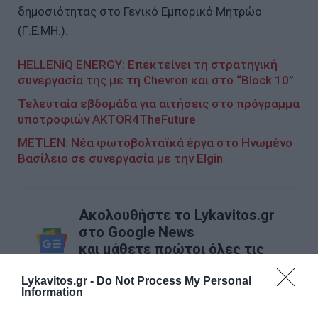
δημοσιότητας στο Γενικό Εμπορικό Μητρώο
(Γ.Ε.ΜΗ.).
HELLENiQ ENERGY: Επεκτείνει τη στρατηγική
συνεργασία της με τη Chevron και στο “Block 10”
Τελευταία εβδομάδα για αιτήσεις στο πρόγραμμα
υποτροφιών AKTOR4TheFuture
METLEN: Νέα φωτοβολταϊκά έργα στο Ηνωμένο
Βασίλειο σε συνεργασία με την Elgin
Ακολουθήστε το Lykavitos.gr
στο Google News
και μάθετε πρώτοι όλες τις
ειδήσεις
Lykavitos.gr -
Do Not Process My Personal
Information