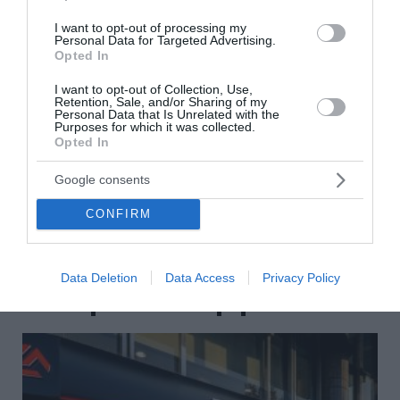
I want to opt-out of processing my
Δεκαπενταύγουστος: «Βουλιάζουν» τα λιμάνια – Πάνω
Personal Data for Targeted Advertising.
από 129.000 επιβάτες αναχωρούν από την Αττική
Opted In
Παγκόσμιο Κ20: Ασημένια η Ιουλιάννα Ρούσσου στα 800μ.
I want to opt-out of Collection, Use,
Retention, Sale, and/or Sharing of my
Personal Data that Is Unrelated with the
Σάλος με την εμφάνιση του Φειδία Παναγιώτου στην
Purposes for which it was collected.
εκδήλωση για Ισαάκ και Σολωμού – Με κοντό παντελόνι
Opted In
και αθλητικά
Google consents
Βιλερμπάν: Η οικογένεια Μπας των Λέικερς ετοιμάζεται
να αγοράσει τον σύλλογο – Στα 80 εκατ. ευρώ το deal
CONFIRM
ΟΛΕΣ ΟΙ ΕΙΔΗΣΕΙΣ →
Data Deletion
Data Access
Privacy Policy
διαβάστε ακόμη