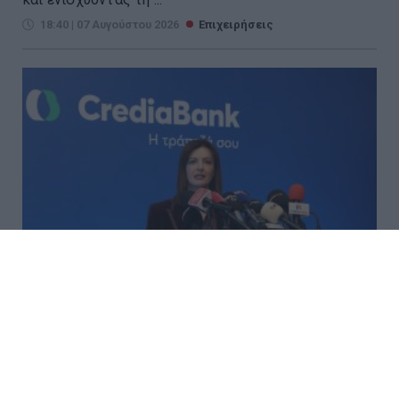
18:40 | 07 Αυγούστου 2026
Επιχειρήσεις
CrediaBank: Υψηλοί ρυθμοί
ανάπτυξης και νέα ρεκόρ