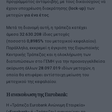
προγράμματος ανταμοιβής, με τους δικαιούχους να
έχουν υποχρέωση διακράτησης
(lock-up)
των
μετοχών
για ένα έτος
.
Μετά τη διανομή αυτή, η τράπεζα κατέχει
άμεσα
32.630.208
ίδιες μετοχές
(ποσοστό
0,8985%
του μετοχικού κεφαλαίου).
Παράλληλα, εκκρεμεί η έγκριση της Ευρωπαϊκής
Κεντρικής Τράπεζας και η ολοκλήρωση των
διατυπώσεων στο ΓΕΜΗ για την προαναγγελθείσα
ακύρωση άλλων
28.097.019
ιδίων μετοχών, η
οποία θα επιφέρει αντίστοιχη μείωση του
μετοχικού της κεφαλαίου.
H ανακοίνωση της Eurobank:
Η «Τράπεζα Eurobank Ανώνυμη Εταιρεία»
(
«Eurobank»
ή «Τράπεζα») ενημερώνει το