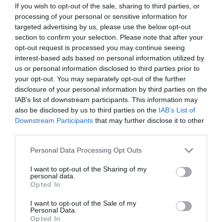
If you wish to opt-out of the sale, sharing to third parties, or
Ροή ειδήσεων
processing of your personal or sensitive information for
targeted advertising by us, please use the below opt-out
Λουτράκι: 75χρονος βρέθηκε νεκρός δίπλα σε κάδους –
section to confirm your selection. Please note that after your
Είχε βγει να πετάξει τα σκουπίδια
opt-out request is processed you may continue seeing
interest-based ads based on personal information utilized by
Η Μέση Ανατολή στο «κόκκινο»: Χούθι επιτίθενται, το
us or personal information disclosed to third parties prior to
Ιράν σκληραίνει το τελεσίγραφο και το Πεντάγωνο
your opt-out. You may separately opt-out of the further
προετοιμάζεται
disclosure of your personal information by third parties on the
IAB’s list of downstream participants. This information may
Ελληνικές τράπεζες: Νέα εποχή με δάνεια, κέρδη και
also be disclosed by us to third parties on the
IAB’s List of
προμήθειες – Τι δείχνουν τα στοιχεία
Downstream Participants
that may further disclose it to other
third parties.
Ολική έκλειψη Ηλίου: Η Ευρώπη ετοιμάζεται για ένα
σπάνιο ουράνιο θέαμα στις 12 Αυγούστου
Please note that this website/app uses one or more Google
Personal Data Processing Opt Outs
services and may gather and store information including but
ΥΠΕΞ Ισραήλ: «Κρατήστε χαμηλό προφίλ» στην Ελλάδα –
not limited to your visit or usage behaviour. You may click to
I want to opt-out of the Sharing of my
Προειδοποίηση στους πολίτες λόγω των διαδηλώσεων
personal data.
grant or deny consent to Google and its third-party tags to
Opted In
use your data for below specified purposes in below Google
Θεοδωρικάκος: 60.000 νέες θέσεις εργασίας στη
consent section.
I want to opt-out of the Sale of my
βιομηχανία – «Η Ελλάδα έχει αποφασίσει να γίνει χώρα
Personal Data.
παραγωγής»
Opted In