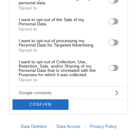
personal data.
grant or deny consent to Google and its third-party tags to
Τράπεζα Πειραιώς, στο πλαίσιο των δράσεων
Opted In
use your data for below specified purposes in below Google
Εταιρικής Κοινωνικής Ευθύνης...
consent section.
I want to opt-out of the Sale of my
16:07 | 03 Αυγούστου 2026
Επιχειρήσεις
Personal Data.
Opted In
I want to opt-out of processing my
Personal Data for Targeted Advertising.
Opted In
I want to opt-out of Collection, Use,
Retention, Sale, and/or Sharing of my
Personal Data that Is Unrelated with the
Purposes for which it was collected.
Opted In
Google consents
CONFIRM
Data Deletion
Data Access
Privacy Policy
Εθνική Τράπεζα: Καθαρά κέρδη