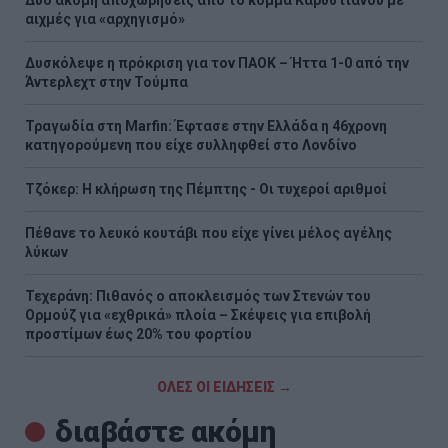
Δύο ακόμη αποχωρήσεις από το κόμμα Καρυστιανού με
αιχμές για «αρχηγισμό»
Δυσκόλεψε η πρόκριση για τον ΠΑΟΚ – Ήττα 1-0 από την
Άντερλεχτ στην Τούμπα
Τραγωδία στη Marfin: Έφτασε στην Ελλάδα η 46χρονη
κατηγορούμενη που είχε συλληφθεί στο Λονδίνο
Τζόκερ: Η κλήρωση της Πέμπτης - Οι τυχεροί αριθμοί
Πέθανε το λευκό κουτάβι που είχε γίνει μέλος αγέλης
λύκων
Τεχεράνη: Πιθανός ο αποκλεισμός των Στενών του
Ορμούζ για «εχθρικά» πλοία – Σκέψεις για επιβολή
προστίμων έως 20% του φορτίου
ΟΛΕΣ ΟΙ ΕΙΔΗΣΕΙΣ →
διαβάστε ακόμη