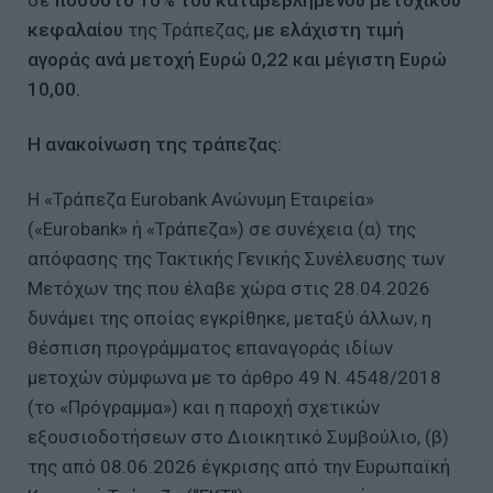
κεφαλαίου
της Τράπεζας,
με ελάχιστη τιμή
αγοράς ανά μετοχή Ευρώ 0,22 και μέγιστη Ευρώ
10,00.
Η ανακοίνωση της τράπεζας:
Η «Τράπεζα Eurobank Ανώνυμη Εταιρεία»
(«Eurobank» ή «Τράπεζα») σε συνέχεια (α) της
απόφασης της Τακτικής Γενικής Συνέλευσης των
Μετόχων της που έλαβε χώρα στις 28.04.2026
δυνάμει της οποίας εγκρίθηκε, μεταξύ άλλων, η
θέσπιση προγράμματος επαναγοράς ιδίων
μετοχών σύμφωνα με το άρθρο 49 Ν. 4548/2018
(το «Πρόγραμμα») και η παροχή σχετικών
εξουσιοδοτήσεων στο Διοικητικό Συμβούλιο, (β)
της από 08.06.2026 έγκρισης από την Ευρωπαϊκή