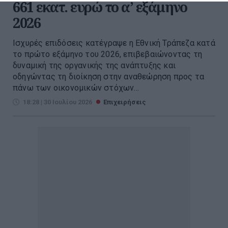
661 εκατ. ευρώ το α’ εξάμηνο
2026
Ισχυρές επιδόσεις κατέγραψε η Εθνική Τράπεζα κατά
το πρώτο εξάμηνο του 2026, επιβεβαιώνοντας τη
δυναμική της οργανικής της ανάπτυξης και
οδηγώντας τη διοίκηση στην αναθεώρηση προς τα
πάνω των οικονομικών στόχων...
18:28 | 30 Ιουλίου 2026
Επιχειρήσεις