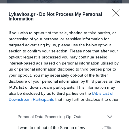
Lykavitos.gr -
Do Not Process My Personal
Information
If you wish to opt-out of the sale, sharing to third parties, or
processing of your personal or sensitive information for
targeted advertising by us, please use the below opt-out
section to confirm your selection. Please note that after your
opt-out request is processed you may continue seeing
interest-based ads based on personal information utilized by
us or personal information disclosed to third parties prior to
your opt-out. You may separately opt-out of the further
disclosure of your personal information by third parties on the
ΕΕΤ: Στήριξη σε πυρόπληκτους
IAB’s list of downstream participants. This information may
ιδιώτες και επιχειρήσεις από
also be disclosed by us to third parties on the
IAB’s List of
Downstream Participants
that may further disclose it to other
τέσσερις τράπεζες
third parties.
Η Ελληνική Ένωση Τραπεζών ανακοινώνει ότι
Please note that this website/app uses one or more Google
Personal Data Processing Opt Outs
services and may gather and store information including but
τέσσερις τράπεζες, μέλη της ΕΕΤ και συγκεκριμένα η
not limited to your visit or usage behaviour. You may click to
I want to opt-out of the Sharing of my
Alpha Bank, η Eurobank, η Εθνική Τράπεζα και η