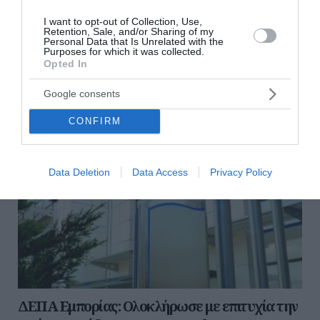
το πρώτο εξάμηνο του 2026, επιβεβαιώνοντας ότι η
στρατηγική στροφής προς τις ανανεώσιμες πηγές
I want to opt-out of Collection, Use,
Retention, Sale, and/or Sharing of my
ενέργειας και τη διεθνή ανάπτυξη σ...
Personal Data that Is Unrelated with the
Purposes for which it was collected.
05 Αυγούστου 2026
Opted In
Google consents
CONFIRM
Data Deletion
Data Access
Privacy Policy
ΔΕΠΑ Εμπορίας: Ολοκλήρωσε με επιτυχία την