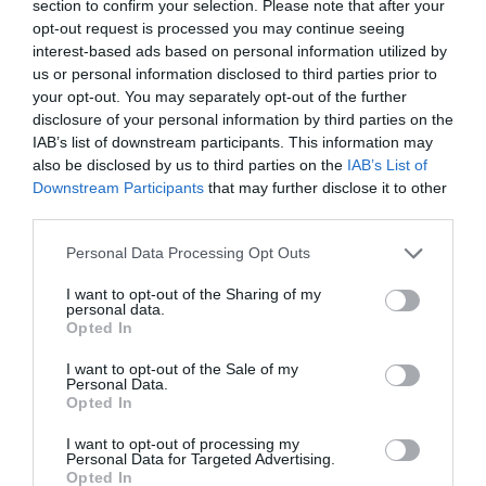
section to confirm your selection. Please note that after your
opt-out request is processed you may continue seeing
interest-based ads based on personal information utilized by
us or personal information disclosed to third parties prior to
your opt-out. You may separately opt-out of the further
disclosure of your personal information by third parties on the
IAB’s list of downstream participants. This information may
also be disclosed by us to third parties on the
IAB’s List of
Downstream Participants
that may further disclose it to other
third parties.
Please note that this website/app uses one or more Google
Personal Data Processing Opt Outs
services and may gather and store information including but
not limited to your visit or usage behaviour. You may click to
I want to opt-out of the Sharing of my
personal data.
grant or deny consent to Google and its third-party tags to
Opted In
use your data for below specified purposes in below Google
consent section.
ΔΕΗ: Καθαρά κέρδη 400 εκατ. στο εξάμηνο,
I want to opt-out of the Sale of my
Personal Data.
επενδύσεις €1,4 δισ. και επιβεβαίωση στόχου
Opted In
EBITDA €2,4 δισ.
I want to opt-out of processing my
Personal Data for Targeted Advertising.
Ισχυρές οικονομικές επιδόσεις κατέγραψε η ΔΕΗ κατά
Opted In