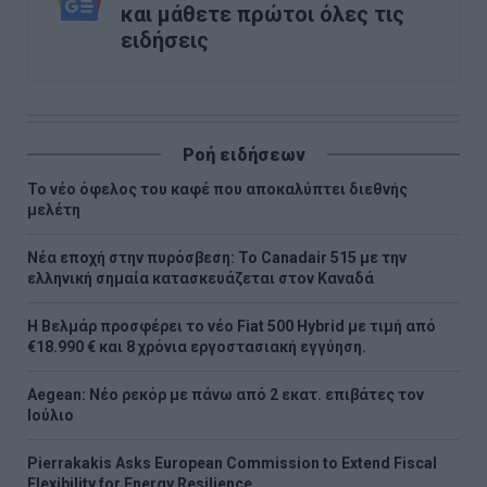
και μάθετε πρώτοι όλες τις
ειδήσεις
Ροή ειδήσεων
Το νέο όφελος του καφέ που αποκαλύπτει διεθνής
μελέτη
Νέα εποχή στην πυρόσβεση: Το Canadair 515 με την
ελληνική σημαία κατασκευάζεται στον Καναδά
Η Βελμάρ προσφέρει τo νέο Fiat 500 Hybrid με τιμή από
€18.990 € και 8 χρόνια εργοστασιακή εγγύηση.
Aegean: Νέο ρεκόρ με πάνω από 2 εκατ. επιβάτες τον
Ιούλιο
Pierrakakis Asks European Commission to Extend Fiscal
Flexibility for Energy Resilience