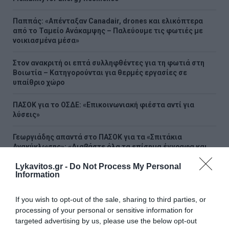
Παππάς: «Απένταξαν Canadair, drones και ελικόπτερα
από το Ταμείο Ανάκαμψης – Παλεύουμε τις φωτιές με
νοικιασμένα μέσα»
Στον ανακριτή οι επτά συλληφθέντες για τη φωτιά στη
Βοιωτία – Κατηγορούνται για θερμές εργασίες σε
υπαίθριο χώρο
ΠΑΣΟΚ για το ΟΣΔΕ: «Επικοινωνιακή φιέστα αντί για
λύσεις»
Γεωργιάδης απαντά στο ΠΑΣΟΚ για τα «Σπιτάκια
Ανακύκλωσης»: «Διαβάστε όλα τα επίσημα έγγραφα και
όχι όσα σας βολεύουν»
Lykavitos.gr -
Do Not Process My Personal
Information
ΠΑΟΚ: Ο Γιαννούλης ξανά στα ασπρόμαυρα
If you wish to opt-out of the sale, sharing to third parties, or
ΟΛΕΣ ΟΙ ΕΙΔΗΣΕΙΣ →
processing of your personal or sensitive information for
targeted advertising by us, please use the below opt-out
διαβάστε ακόμη