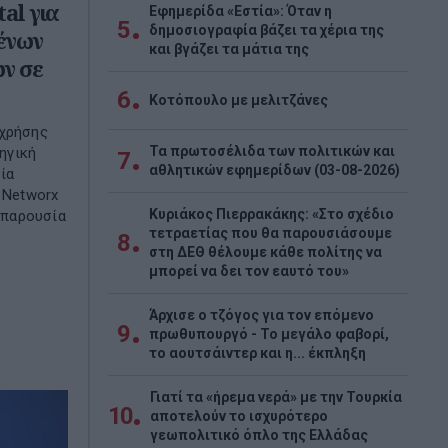
al για
Εφημερίδα «Εστία»: Όταν η
5
δημοσιογραφία βάζει τα χέρια της
ένων
και βγάζει τα μάτια της
ν σε
6
Κοτόπουλο με μελιτζάνες
 χρήσης
Τα πρωτοσέλιδα των πολιτικών και
ηγική
7
αθλητικών εφημερίδων (03-08-2026)
ία
 Networx
Κυριάκος Πιερρακάκης: «Στο σχέδιο
ν παρουσία
τετραετίας που θα παρουσιάσουμε
8
στη ΔΕΘ θέλουμε κάθε πολίτης να
μπορεί να δει τον εαυτό του»
Άρχισε ο τζόγος για τον επόμενο
9
πρωθυπουργό - Το μεγάλο φαβορί,
το αουτσάιντερ και η... έκπληξη
Γιατί τα «ήρεμα νερά» με την Τουρκία
10
αποτελούν το ισχυρότερο
γεωπολιτικό όπλο της Ελλάδας