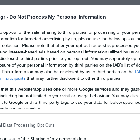
 χρέος με αναγωγή στη μητρική (recourse debt) παραμένει
gr -
Do Not Process My Personal Information
to opt-out of the sale, sharing to third parties, or processing of your per
formation for targeted advertising by us, please use the below opt-out s
λου χαρτοφυλακίου νέων greenfield παραχωρήσεων.
r selection. Please note that after your opt-out request is processed y
eing interest-based ads based on personal information utilized by us or
μηνο της χρονιάς ισχυροποίησε τις επιδόσεις του. Εμφάνι
disclosed to third parties prior to your opt-out. You may separately opt-
65,9 εκατ. ευρώ (+22,4%) και προσαρμοσμένα καθαρά κέρ
losure of your personal information by third parties on the IAB’s list of
. This information may also be disclosed by us to third parties on the
IA
Participants
that may further disclose it to other third parties.
 that this website/app uses one or more Google services and may gath
including but not limited to your visit or usage behaviour. You may click 
 to Google and its third-party tags to use your data for below specifi
 η Κρήτη αναδεικνύεται σε διεθνή ψηφιακό κόμβο
ogle consent section.
άση των Κρητικών απέναντι στις επενδύσεις
l Data Processing Opt Outs
llwyn ως Συνεργάτης Μετακίνησης
o opt-out of the Sharing of my personal data.