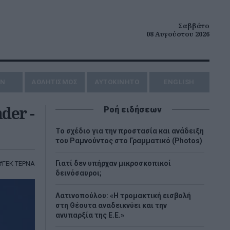
Σαββάτο
08 Αυγούστου 2026
ΗΝ
ΑΘΛΗΤΙΣΜΟΣ
AYTOKINHTO
ENGLISH
der -
Ροή ειδήσεων
Το σχέδιο για την προστασία και ανάδειξη
του Ραμνούντος στο Γραμματικό (Photos)
Γιατί δεν υπήρχαν μικροσκοπικοί
ΓΕΚ ΤΕΡΝΑ
δεινόσαυροι;
Λατινοπούλου: «Η τρομακτική εισβολή
στη Θέουτα αναδεικνύει και την
ανυπαρξία της Ε.Ε.»