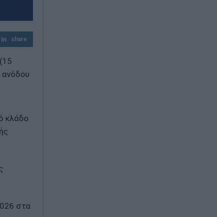
την οικονομική ανάλυση με πολιτική
προπαγάνδα»
share
(15
ο ανόδου
ό κλάδο
ής
ς
2026 στα