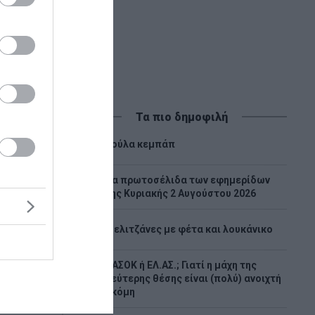
Τα πιο δημοφιλή
1
Λούλα κεμπάπ
Tα πρωτοσέλιδα των εφημερίδων
2
της Κυριακής 2 Αυγούστου 2026
3
Μελιτζάνες με φέτα και λουκάνικο
ΠΑΣΟΚ ή ΕΛ.ΑΣ.; Γιατί η μάχη της
4
δεύτερης θέσης είναι (πολύ) ανοιχτή
ακόμη
του