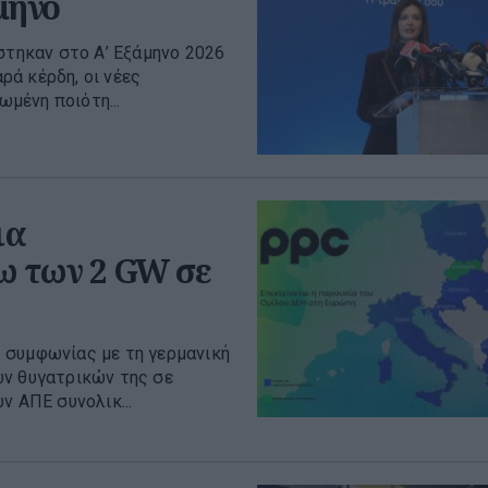
μηνο
στηκαν στο Α’ Εξάμηνο 2026
ά κέρδη, οι νέες
ωμένη ποιότη...
ια
ω των 2 GW σε
 συμφωνίας με τη γερμανική
ων θυγατρικών της σε
ν ΑΠΕ συνολικ...