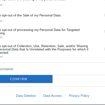
In
ο Lykavitos.gr στο Google News
ώτοι όλες τις ειδήσεις
o opt-out of the Sale of my Personal Data.
In
to opt-out of processing my Personal Data for Targeted
ing.
In
o opt-out of Collection, Use, Retention, Sale, and/or Sharing
ersonal Data that Is Unrelated with the Purposes for which it
lected.
In
consents
CONFIRM
Data Deletion
Data Access
Privacy Policy
 Iστορικά υψηλές
Στρατηγική επένδυση 