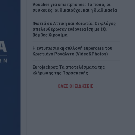
Voucher για smartphones: Το ποσό, οι
συσκευές, οι δικαιούχοι και η διαδικασία
Φωτιά σε Αττική και Βοιωτία: Οι φλόγες
απελευθέρωσαν ενέργεια ίση με έξι
βόμβες Χιροσίμα
H εντυπωσιακή συλλογή supercars του
Κριστιάνο Ρονάλντο (Video&Photos)
Eurojackpot: Τα αποτελέσματα της
κλήρωσης της Παρασκευής
Νέο σχέδιο Πούτιν «βλέπουν» οι ΗΠΑ - Το
ΟΛΕΣ ΟΙ ΕΙΔΗΣΕΙΣ →
σενάριο που τρομάζει το ΝΑΤΟ
Στα «Παραπολιτικά»: Προς 30.000
προσλήψεις - Όλο το σχέδιο του
υπουργείου Εσωτερικών
Σκέρτσος: «ΠΑΣΟΚ και ΕΛΑΣ υποκαθιστούν