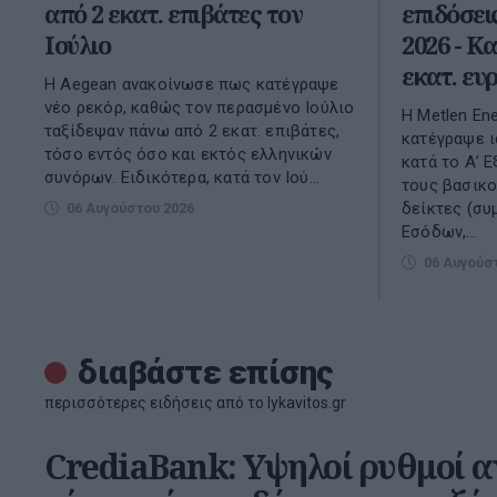
από 2 εκατ. επιβάτες τον
επιδόσει
Ιούλιο
2026 - K
εκατ. ευ
Η Aegean ανακοίνωσε πως κατέγραψε
νέο ρεκόρ, καθώς τον περασμένο Ιούλιο
Η Metlen En
ταξίδεψαν πάνω από 2 εκατ. επιβάτες,
κατέγραψε ι
τόσο εντός όσο και εκτός ελληνικών
κατά το Α’ 
συνόρων. Ειδικότερα, κατά τον Ιού...
τους βασικ
δείκτες (σ
06 Αυγούστου 2026
Εσόδων,...
06 Αυγούσ
διαβάστε επίσης
περισσότερες ειδήσεις από το lykavitos.gr
CrediaBank: Υψηλοί ρυθμοί α