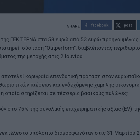
facebook
post
χή της ΓΕΚ ΤΕΡΝΑ στα 58 ευρώ από 53 ευρώ προηγουμένως 
 διατηρεί σύσταση "Outperform", διαβλέποντας περιθώρι
ματος της μετοχής στις 2 Ιουνίου.
ΝΑ αποτελεί κορυφαία επενδυτική πρόταση στον ευρωπαϊκ
θωριστικών πιέσεων και ενδεχόμενης χαμηλής οικονομικ
, η οποία στηρίζεται σε τέσσερις βασικούς πυλώνες:
ύν στο 75% της συνολικής επιχειρηματικής αξίας (EV) τη
 ανεκτέλεστο υπόλοιπο διαμορφωνόταν στις 31 Μαρτίου 