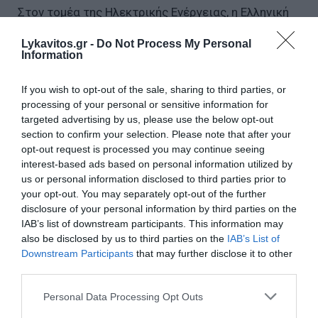
Στον τομέα της Ηλεκτρικής Ενέργειας, η Ελληνική
αγορά παρουσίασε μικρή αύξηση της ζήτησης κατά
Lykavitos.gr -
Do Not Process My Personal
1,3%, όμως η συνολική ζήτηση αυξήθηκε σημαντικά
Information
κατά 20,3%, λόγω των ισχυρών εξαγωγών, οι
οποίες στο πρώτο τρίμηνο του έτους ανήλθαν σε
If you wish to opt-out of the sale, sharing to third parties, or
processing of your personal or sensitive information for
3,4 TWh σε καθαρή βάση. Η τιμή ενέργειας στην
targeted advertising by us, please use the below opt-out
χονδρεμπορική αγορά υποχώρησε κατά 28,6%.
section to confirm your selection. Please note that after your
Όσον αφορά τον Όμιλο, η παραγωγή από την
opt-out request is processed you may continue seeing
μονάδα του Ηρων παρέμεινε σχεδόν σταθερή στις
interest-based ads based on personal information utilized by
us or personal information disclosed to third parties prior to
0,4 TWh ενώ η μονάδα την Κομοτηνής παρήγαγε
your opt-out. You may separately opt-out of the further
0,75 TWh. Στον τομέα Προμήθειας Ηλεκτρισμού και
disclosure of your personal information by third parties on the
Φυσικού Αερίου σε τελικούς καταναλωτές, η
IAB’s list of downstream participants. This information may
also be disclosed by us to third parties on the
IAB’s List of
εταιρεία ΗΡΩΝ διατήρησε το μερίδιο αγοράς της
Downstream Participants
that may further disclose it to other
στο 10%, αυξάνοντας τον αριθμό των πελατών της,
third parties.
τόσο στον τομέα της Ηλεκτρικής Ενέργειας όσο
Please note that this website/app uses one or more Google
Personal Data Processing Opt Outs
και του Φυσικού Αερίου. Οι συνολικές πωλήσεις
services and may gather and store information including but