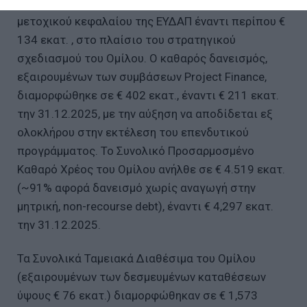
Νέστος), καθώς και στην εξαγορά του 12,8% του
μετοχικού κεφαλαίου της ΕΥΔΑΠ έναντι περίπου €
134 εκατ. , στο πλαίσιο του στρατηγικού
σχεδιασμού του Ομίλου. Ο καθαρός δανεισμός,
εξαιρουμένων των συμβάσεων Project Finance,
διαμορφώθηκε σε € 402 εκατ., έναντι € 211 εκατ.
την 31.12.2025, με την αύξηση να αποδίδεται εξ
ολοκλήρου στην εκτέλεση του επενδυτικού
προγράμματος. Το Συνολικό Προσαρμοσμένο
Καθαρό Χρέος του Ομίλου ανήλθε σε € 4.519 εκατ.
(~91% αφορά δανεισμό χωρίς αναγωγή στην
μητρική, non-recourse debt), έναντι € 4,297 εκατ.
την 31.12.2025.
Τα Συνολικά Ταμειακά Διαθέσιμα του Ομίλου
(εξαιρουμένων των δεσμευμένων καταθέσεων
ύψους € 76 εκατ.) διαμορφώθηκαν σε € 1,573