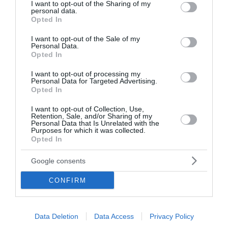
ηλεκτρικής ενέργειας για το 2025 ανήλθαν σε 1,1
not limited to your visit or usage behaviour. You may click to
I want to opt-out of the Sharing of my
personal data.
ΤWh, παρουσιάζοντας μείωση σε σχέση με το
grant or deny consent to Google and its third-party tags to
Opted In
use your data for below specified purposes in below Google
προηγούμενο έτος, εξαιτίας των μειωμένων
consent section.
I want to opt-out of the Sale of my
πωλήσεων σε συγκεκριμένους βιομηχανικούς
Personal Data.
πελάτες από το Β Τρίμηνο του 2025. Παρά το
Opted In
γεγονός ότι η λειτουργική κερδοφορία του τομέα
I want to opt-out of processing my
Personal Data for Targeted Advertising.
παρουσίασε μείωση, λαμβάνοντας υπόψη τη
Opted In
συνεισφορά της μονάδας της Κομοτηνής
I want to opt-out of Collection, Use,
(ενοποιούμενη με την μέθοδο της καθαρής θέσης)
Retention, Sale, and/or Sharing of my
τόσο η πρό-φόρων όσο και η καθαρή κερδοφορία
Personal Data that Is Unrelated with the
Purposes for which it was collected.
του τομέα παρουσίασαν αύξηση.
Opted In
Google consents
Επενδύσεις – Δανεισμός
CONFIRM
Οι συνολικές επενδύσεις ανήλθαν σε περίπου €
268 εκατ. στην αρχή του έτους και κατευθύνθηκαν
στα υπό εκτέλεση έργα (Εγνατία, ΒΟΑΚ, IRC,
Data Deletion
Data Access
Privacy Policy