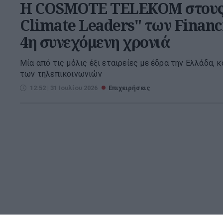
Η COSMOTE TELEKOM στους 
Climate Leaders" των Financ
4η συνεχόμενη χρονιά
Μία από τις μόλις έξι εταιρείες με έδρα την Ελλάδα, 
των τηλεπικοινωνιών
12:52 | 31 Ιουλίου 2026
Επιχειρήσεις