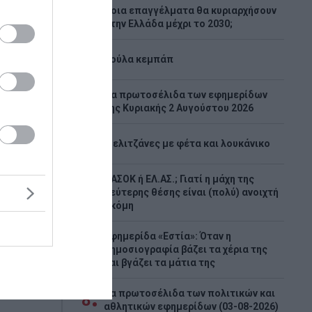
Ποια επαγγέλματα θα κυριαρχήσουν
2
στην Ελλάδα μέχρι το 2030;
3
Λούλα κεμπάπ
Tα πρωτοσέλιδα των εφημερίδων
4
της Κυριακής 2 Αυγούστου 2026
ενη
5
Μελιτζάνες με φέτα και λουκάνικο
ρά
ΠΑΣΟΚ ή ΕΛ.ΑΣ.; Γιατί η μάχη της
6
δεύτερης θέσης είναι (πολύ) ανοιχτή
ακόμη
 σειρά
ις
Εφημερίδα «Εστία»: Όταν η
λογήσεις
7
δημοσιογραφία βάζει τα χέρια της
ρήσεων σε
και βγάζει τα μάτια της
Τα πρωτοσέλιδα των πολιτικών και
8
αθλητικών εφημερίδων (03-08-2026)