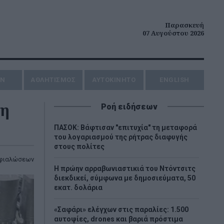
Παρασκευή
07 Αυγούστου 2026
ΗΝ
ΑΘΛΗΤΙΣΜΟΣ
AYTOKINHTO
ENGLISH
2η
Ροή ειδήσεων
ΠΑΣΟΚ: Βάφτισαν "επιτυχία" τη μεταφορά
του λογαριασμού της ρήτρας διαφυγής
στους πολίτες
μφιαλώσεων
Η πρώην αρραβωνιαστικιά του Ντόντσιτς
διεκδικεί, σύμφωνα με δημοσιεύματα, 50
εκατ. δολάρια
«Σαφάρι» ελέγχων στις παραλίες: 1.500
αυτοψίες, drones και βαριά πρόστιμα