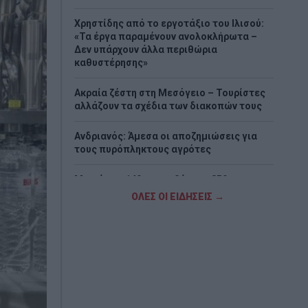
Χρηστίδης από το εργοτάξιο του Ιλισού:
«Τα έργα παραμένουν ανολοκλήρωτα –
Δεν υπάρχουν άλλα περιθώρια
καθυστέρησης»
Ακραία ζέστη στη Μεσόγειο – Τουρίστες
αλλάζουν τα σχέδια των διακοπών τους
Ανδριανός: Άμεσα οι αποζημιώσεις για
τους πυρόπληκτους αγρότες
Μανιάτης: 140 παρεμβάσεις, 850
τροπολογίες και ερωτήσεις στον
ΟΛΕΣ ΟΙ ΕΙΔΗΣΕΙΣ →
απολογισμό του δεύτερου έτους στο
Ευρωκοινοβούλιο
Ο δρόμος προς το 2027 και η κρίση
αξιοπιστίας της αντιπολίτευσης
Τάκης Θεοδωρικάκος: «Συμβάλλουμε στην
εθνική ασφάλεια της πατρίδας μας με νέο