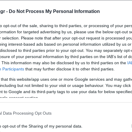
 συνολική ενίσχυση της αποδοτικότητας και στη συστημα
ίας.
gr -
Do Not Process My Personal Information
to opt-out of the sale, sharing to third parties, or processing of your per
εννα από την COSMOTE TELEKOM
formation for targeted advertising by us, please use the below opt-out s
ια στην ετήσια Έκθεση Βιώσιμης Ανάπτυξης
r selection. Please note that after your opt-out request is processed y
eing interest-based ads based on personal information utilized by us or
οχή των άμεσων πληρωμών είναι ήδη εδώ
disclosed to third parties prior to your opt-out. You may separately opt-
losure of your personal information by third parties on the IAB’s list of
. This information may also be disclosed by us to third parties on the
IA
Participants
that may further disclose it to other third parties.
ο Lykavitos.gr στο Google News
ώτοι όλες τις ειδήσεις
 that this website/app uses one or more Google services and may gath
including but not limited to your visit or usage behaviour. You may click 
 to Google and its third-party tags to use your data for below specifi
ogle consent section.
l Data Processing Opt Outs
o opt-out of the Sharing of my personal data.