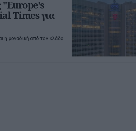
"Europe's
ial Times για
και η μοναδική από τον κλάδο