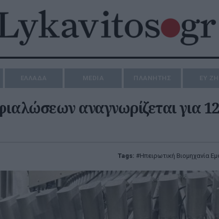
ΕΛΛΑΔΑ
MEDIA
ΠΛΑΝΗΤΗΣ
ΕΥ Ζ
φιαλώσεων αναγνωρίζεται για 1
Tags:
Ηπειρωτική Βιομηχανία Ε