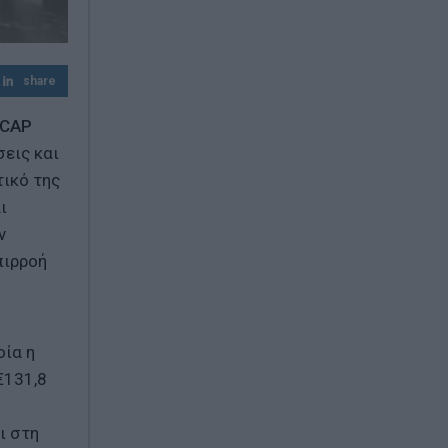
αναπτυξιακό καθεστώς για την Άμυνα»
Προσοχή στις γονικές παροχές – Πότε μια
μεταφορά χρημάτων φορολογείται
share
ICAP
σεις και
τικό της
ι
ν
πιρροή
οία η
€131,8
ι στη