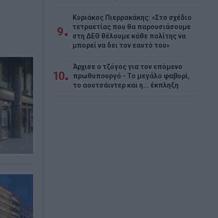
Κυριάκος Πιερρακάκης: «Στο σχέδιο
τετραετίας που θα παρουσιάσουμε
9
στη ΔΕΘ θέλουμε κάθε πολίτης να
μπορεί να δει τον εαυτό του»
Άρχισε ο τζόγος για τον επόμενο
10
πρωθυπουργό - Το μεγάλο φαβορί,
το αουτσάιντερ και η... έκπληξη