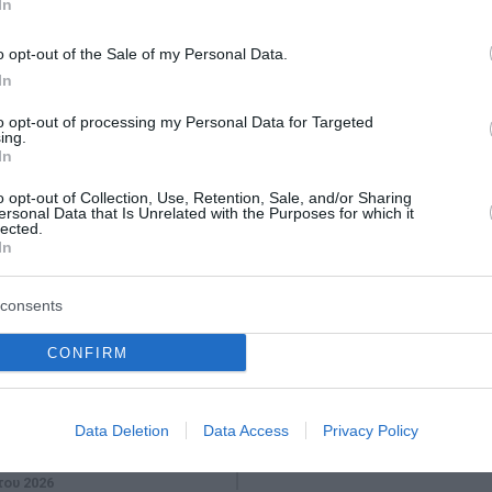
In
o opt-out of the Sale of my Personal Data.
In
to opt-out of processing my Personal Data for Targeted
ing.
In
ς: Ολοκληρώθηκε το
ΟΤΕ: Για 18η συνεχόμ
o opt-out of Collection, Use, Retention, Sale, and/or Sharing
ersonal Data that Is Unrelated with the Purposes for which it
 Financial
χρονιά στη διεθνή σει
lected.
In
» με τη συμμετοχή
δεικτών FTSE4Good
αθητών
consents
Για 18η συνεχή χρονιά, ο ΟΤΕ
συμπεριλαμβάνεται στη διεθνή
ειραιώς σε συνεργασία με
δεικτών FTSE4Good, μία από τ
CONFIRM
ing Point, ολοκλήρωσε την
σημαντικότερες διεθνείς αξιο
ιά υλοποίησης του
για τις επιδόσεις των επιχει
ς «Youth’s Financial
θέματα Περ...
ίνοντας τη δυνατότητα σε
Data Deletion
Data Access
Privacy Policy
06 Αυγούστου 2026
του 2026