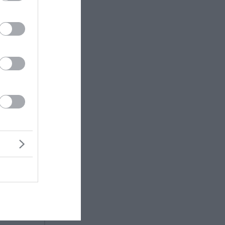
εργασία
ν
λλον
ι τους
ικών
κών
χή
ντας
 του