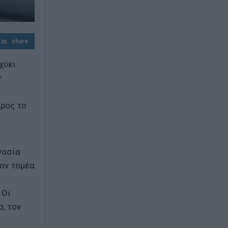
share
χύει
ν
προς το
γασία
ον τομέα
 Οι
, τον