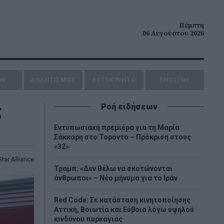
Πέμπτη
06 Αυγούστου 2026
ΗΝ
ΑΘΛΗΤΙΣΜΟΣ
AYTOKINHTO
ENGLISH
ς
Ροή ειδήσεων
Εντυπωσιακή πρεμιέρα για τη Μαρία
Σάκκαρη στο Τορόντο – Πρόκριση στους
«32»
Star Alliance
Τραμπ: «Δεν θέλω να σκοτώνονται
άνθρωποι» – Νέο μήνυμα για το Ιράν
Red Code: Σε κατάσταση κινητοποίησης
Αττική, Βοιωτία και Εύβοια λόγω υψηλού
κινδύνου πυρκαγιάς