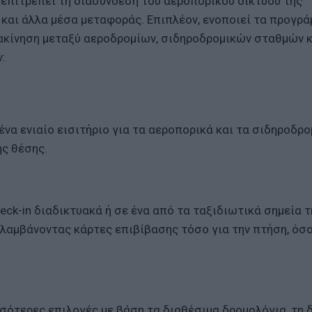
, επιτρέπει τη διασύνδεση του αεροπορικού δικτύου της
και άλλα μέσα μεταφοράς. Επιπλέον, ενοποιεί τα προγρ
ακίνηση μεταξύ αεροδρομίων, σιδηροδρομικών σταθμών κ
:
ένα ενιαίο εισιτήριο για τα αεροπορικά και τα σιδηροδρο
ης θέσης.
ck-in διαδικτυακά ή σε ένα από τα ταξιδιωτικά σημεία 
 λαμβάνοντας κάρτες επιβίβασης τόσο για την πτήση, όσο
σότερες επιλογές με βάση τα διαθέσιμα δρομολόγια, τη 