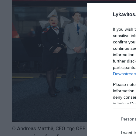
Lykavitos.
If you wish 
sensitive in
confirm you
continue se
information 
further disc
participants
Downstream 
Please note
information 
deny consent
in below Go
Persona
Ο Andreas Matthä, CEO της ÖBB (Αυστριακές Ομοσπο
I want t