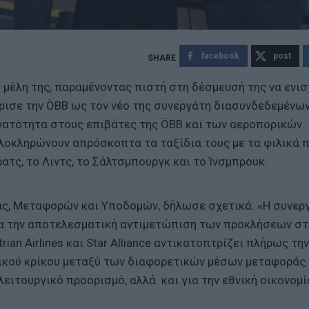
facebook
post
ες μέλη της, παραμένοντας πιστή στη δέσμευσή της να ενισ
ισε την ÖBB ως τον νέο της συνεργάτη διασυνδεδεμένω
υνατότητα στους επιβάτες της ÖBB και των αεροπορικών
α ολοκληρώνουν απρόσκοπτα τα ταξίδια τους με τα φιλικά 
ρατς, το Λιντς, το Σάλτσμπουργκ και το Ίνσμπρουκ.
ας, Μεταφορών και Υποδομών, δήλωσε σχετικά: «Η συνερ
ια την αποτελεσματική αντιμετώπιση των προκλήσεων στ
an Airlines και Star Alliance αντικατοπτρίζει πλήρως την
τικού κρίκου μεταξύ των διαφορετικών μέσων μεταφοράς.
ειτουργικό προορισμό, αλλά και για την εθνική οικονομία