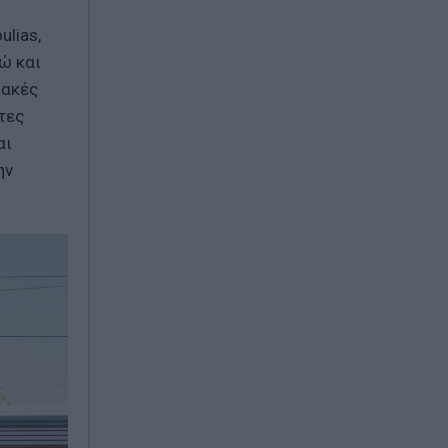
ulias,
ώ και
ιακές
τες
αι
ην