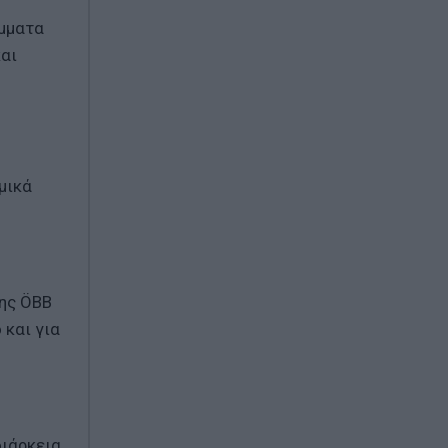
άμματα
αι
μικά
της ÖBB
 και για
διάρκεια