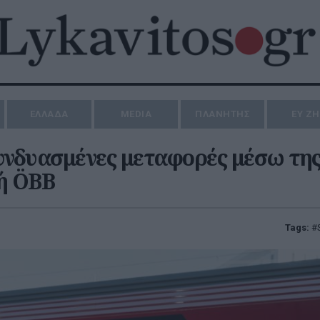
ΕΛΛΑΔΑ
MEDIA
ΠΛΑΝΗΤΗΣ
ΕΥ Ζ
συνδυασμένες μεταφορές μέσω τη
κή ÖBB
Tags: