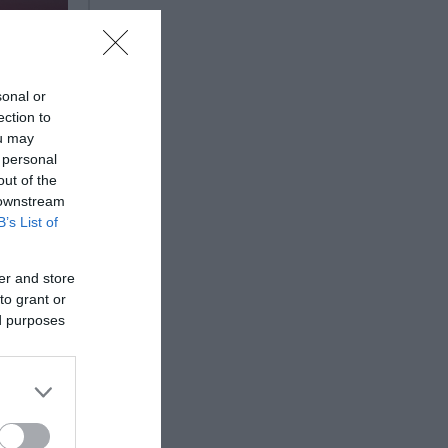
sonal or
ection to
ou may
 personal
out of the
 downstream
B’s List of
er and store
to grant or
ed purposes
ό τους