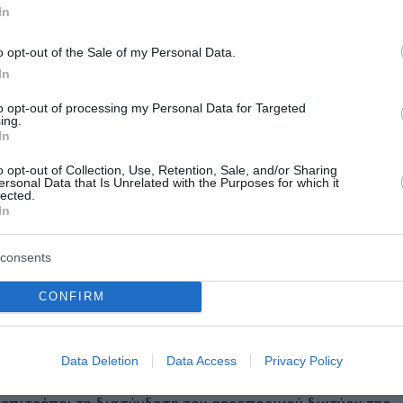
ου Σάλτσμπουργκ, του Γκρατς και του Ίνσμπρουκ προς
In
μη πιο εύκολο. Είμαστε ιδιαίτερα χαρούμενοι για τη συν
τίωση της ενοποίησης των σιδηροδρομικών και αεροπορικώ
o opt-out of the Sale of my Personal Data.
In
to opt-out of processing my Personal Data for Targeted
ρουμε στους επιβάτες μας έναν φιλικό προς το περιβά
ing.
In
Βιέννης, χωρίς τη χρήση αυτοκινήτου, κάνοντας το ταξίδ
μολόγια θα αποτελέσουν ένα ευέλικτο μέρος των αεροπορ
o opt-out of Collection, Use, Retention, Sale, and/or Sharing
ersonal Data that Is Unrelated with the Purposes for which it
μίλου, αλλά μέσω ενός παγκόσμιου δικτύου 25 αεροπορι
lected.
In
consents
α μεταξύ της ÖBB και της Austrian Airlines για την παρο
AIRail. Η συνεργασία αυτή ξεκίνησε το 2014, προσφέρο
CONFIRM
 με τρένο μεταξύ μεγάλων αυστριακών πόλεων και του
ηρίων και check-in.
Data Deletion
Data Access
Privacy Policy
ς Star Alliance, που τέθηκε σε λειτουργία τον Αύγουστο