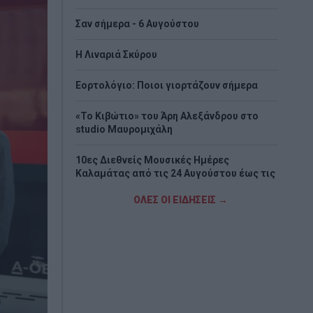
Σαν σήμερα - 6 Αυγούστου
H Λιναριά Σκύρου
Εορτολόγιο: Ποιοι γιορτάζουν σήμερα
«Το Κιβώτιο» του Άρη Αλεξάνδρου στο
studio Μαυρομιχάλη
10ες Διεθνείς Μουσικές Ημέρες
Καλαμάτας από τις 24 Αυγούστου έως τις
6 Σεπτεμβρίου
ΟΛΕΣ ΟΙ ΕΙΔΗΣΕΙΣ →
Στη Βουλγαρία θα κριθεί η πρόκριση για
τον Παναθηναϊκό, 1-1 με την ΤΣΣΚΑ 1948
Στον όγδοο αγνοούμενο Γερμανό
τουρίστα ανήκει η σορός που βρέθηκε στη
Σύμη