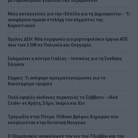
μεταβαλλόμενο γεωπολιτικό περιβάλλον»
Νέες καταγγελίες για την «Ελπίδα για τη Δημοκρατία» - Τι
αναφέρουν πρώην στελέχη του κόμματος της
Καρυστιανού
Όμιλος ΔΕΗ: Νέα συμφωνία για χαρτοφυλάκιο έργων ΑΠΕ
άνω των 2 GW σε Πολωνία και Ουγγαρία
Σκληραίνει η κόντρα Ιταλίας – Ισπανίας για τη Συνθήκη
Σένγκεν
Σέρρες: Τι ανέφερε πραγματογνώμονας για το
θανατηφόρο τροχαίο
Πολύ υψηλός κίνδυνος πυρκαγιάς το Σάββατο - «Red
Code» σε Κρήτη, Σάμο, Ικαρία και Χίο
Τραγωδία στην Πάτρα: Πέθανε βρέφος 8 ημερών που
νοσηλευόταν στην Εντατική Νεογνών
O Ολυμπιακός ανακοίνωσε τον γιο του Τζιοβάνι και τον