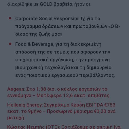
διακρίθηκε με
GOLD
βραβείο
, ήταν οι:
Corporate
Social
Responsibility
, για το
πρόγραμμα δράσεων και πρωτοβουλιών «Ο Β-
οίκος της ζωής μας»
Food
&
Beverage
, για τη διακεκριμένη
απόδοσή της σε τομείς που αφορούν την
επιχειρησιακή οργάνωση, την προηγμένη
βιομηχανική τεχνολογία και τη δημιουργία
ενός ποιοτικού εργασιακού περιβάλλοντος.
Aegean: Στo 1,38 δισ. ο κύκλος εργασιών το
εννεάμηνο – Μετέφερε 12,6 εκατ. επιβάτες
Helleniq Energy: Συγκρίσιμα Κέρδη EBITDA €753
εκατ. το 9μήνο – Προσωρινό μέρισμα €0,20 ανά
μετοχή
Κώστας Νεμπής (ΟΤΕ): Εστιάζουμε σε οπτική ίνα,