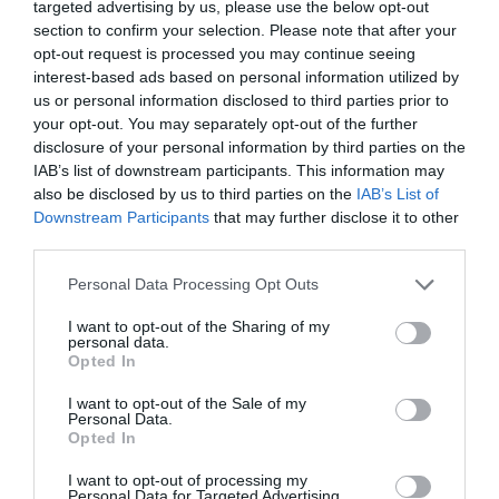
targeted advertising by us, please use the below opt-out
section to confirm your selection. Please note that after your
opt-out request is processed you may continue seeing
interest-based ads based on personal information utilized by
us or personal information disclosed to third parties prior to
your opt-out. You may separately opt-out of the further
HELLENiQ ENERGY: Καθαρά
disclosure of your personal information by third parties on the
κέρδη 393 εκατ. ευρώ στο
IAB’s list of downstream participants. This information may
also be disclosed by us to third parties on the
IAB’s List of
εξάμηνο – Ισχυρές επιδόσεις
Downstream Participants
that may further disclose it to other
παρά την ενεργειακή κρίση
third parties.
Please note that this website/app uses one or more Google
Personal Data Processing Opt Outs
Ισχυρή κερδοφορία και υψηλή επιχειρησιακή
services and may gather and store information including but
ανθεκτικότητα κατέγραψε η HELLENiQ ENERGY κατά
not limited to your visit or usage behaviour. You may click to
I want to opt-out of the Sharing of my
personal data.
το δεύτερο τρίμηνο και το πρώτο εξάμηνο του 2026,
grant or deny consent to Google and its third-party tags to
Opted In
επιβεβαιώνοντας την ικανότητά της να
use your data for below specified purposes in below Google
διαχειρίζεται αποτελεσματικά τις π...
consent section.
I want to opt-out of the Sale of my
Personal Data.
18:36 | 05 Αυγούστου 2026
Επιχειρήσεις
Opted In
I want to opt-out of processing my
Personal Data for Targeted Advertising.