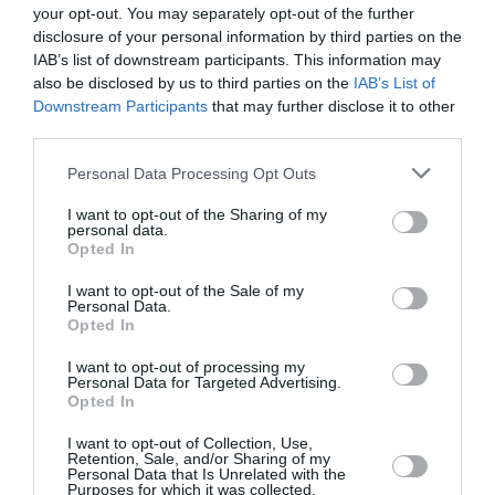
ήδη δημιουργήσει μας επιτρέπουν να εκτελούμε την
your opt-out. You may separately opt-out of the further
εργασία μας πολύ πιο αποδοτικά. Αυτό είναι και μια
disclosure of your personal information by third parties on the
απόδειξη πως με τη σωστή οργάνωση, εκπαίδευση,
IAB’s list of downstream participants. This information may
also be disclosed by us to third parties on the
IAB’s List of
και τη χρήση των σωστών εργαλείων πραγματικά
Downstream Participants
that may further disclose it to other
μπορείς να κάνεις αυτό που λένε ‘περισσότερα με
third parties.
λιγότερα’, ελαχιστοποιώντας το ρίσκο και
Please note that this website/app uses one or more Google
Personal Data Processing Opt Outs
βελτιστοποιώντας την απόδοση. Ο στόχος είναι να
services and may gather and store information including but
έχει ολοκληρωθεί το 100% της επένδυσης έως το
not limited to your visit or usage behaviour. You may click to
I want to opt-out of the Sharing of my
personal data.
καλοκαίρι του 2026, κι αυτό γιατί έχουν ήδη
grant or deny consent to Google and its third-party tags to
Opted In
use your data for below specified purposes in below Google
εντοπιστεί οι ανάγκες και έχει ξεκινήσει ο
consent section.
I want to opt-out of the Sale of my
σχεδιασμός για τις νέες επενδύσεις που θα πρέπει
Personal Data.
Opted In
να υλοποιηθούν μετά το καλοκαίρι του 2026. Έχουμε
πλέον επιτύχει 90% μετάβαση σε υποδομές
cloud
, και
I want to opt-out of processing my
Personal Data for Targeted Advertising.
πλέον γεννάμε πληθώρα ωμών δεδομένων, τα οποία
Opted In
φυσικά τα συλλέγουμε και τα αναλύουμε σε όλες τις
I want to opt-out of Collection, Use,
λειτουργίες της εταιρείας, ενισχύοντας τη
Retention, Sale, and/or Sharing of my
Personal Data that Is Unrelated with the
διαδικασία πιο γρήγορης λήψης των αποφάσεων. Η
Purposes for which it was collected.