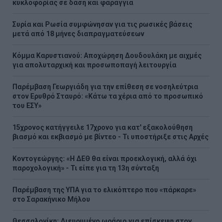
κυκλοφορίας σε δάση και φαράγγια
Συρία και Ρωσία συμφώνησαν για τις ρωσικές βάσεις
μετά από 18 μήνες διαπραγματεύσεων
Κόμμα Καρυστιανού: Αποχώρηση Δουδουλάκη με αιχμές
για απολυταρχική και προσωποπαγή λειτουργία
Παρέμβαση Γεωργιάδη για την επίθεση σε νοσηλεύτρια
στον Ερυθρό Σταυρό: «Κάτω τα χέρια από το προσωπικό
του ΕΣΥ»
15χρονος κατήγγειλε 17χρονο για κατ' εξακολούθηση
βιασμό και εκβιασμό με βίντεο - Τι υποστήριξε στις Αρχές
Κοντογεώργης: «Η ΔΕΘ θα είναι προεκλογική, αλλά όχι
παροχολογική» - Τι είπε για τη 13η σύνταξη
Παρέμβαση της ΥΠΑ για το ελικόπτερο που «πάρκαρε»
στο Σαρακήνικο Μήλου
Θεσσαλονίκη: Διευρυμένο ωράριο για επίσκεψη στον