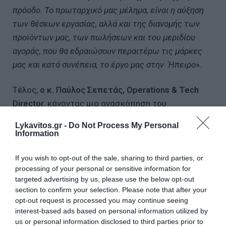
πρόοδο. Το πρωταρχικό μας μέλημα, είναι η αύξηση
των θέσεων εργασίας, αλλά και της διανομής των
προϊόντων μας, των πωλήσεων και του μεριδίου
αγοράς, που θα εδραιώσουν περαιτέρω τις μάρκες
μας και κατά συνέπεια, το έργο μας στην Ήπειρο
».
Τέλος,
ο κ. Παύλος Σεπετάς,
Operations
&
Tech
Director
, κάνοντας μια ανασκόπηση του
επενδυτικού πλάνου, ανέφερε «
Μέσα σε 7 μήνες,
Lykavitos.gr -
Do Not Process My Personal
από την ημέρα της υπογραφής της δανειακής
Information
σύμβασης με το Ταμείο Ανάκαμψης, έχουμε ήδη
υπογράψει και υλοποιούμε έργα αξίας 42 εκατ. ευρώ,
If you wish to opt-out of the sale, sharing to third parties, or
processing of your personal or sensitive information for
από το σύνολο των 62,8 εκατ. ευρώ της επένδυσης,
targeted advertising by us, please use the below opt-out
δηλαδή το 70% του συνολικού ποσού. Κινούμαστε
section to confirm your selection. Please note that after your
εξαιρετικά γρήγορα και ευέλικτα, αφού οι
opt-out request is processed you may continue seeing
interest-based ads based on personal information utilized by
οργανωτικές και τεχνολογικές υποδομές που έχουμε
us or personal information disclosed to third parties prior to