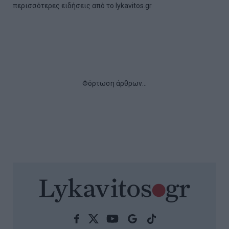
περισσότερες ειδήσεις από το lykavitos.gr
Aegean: Νέο ρεκόρ με πάνω από
2 εκατ. επιβάτες τον Ιούλιο
Η Aegean ανακοίνωσε πως κατέγραψε νέο ρεκόρ,
καθώς τον περασμένο Ιούλιο ταξίδεψαν πάνω από 2