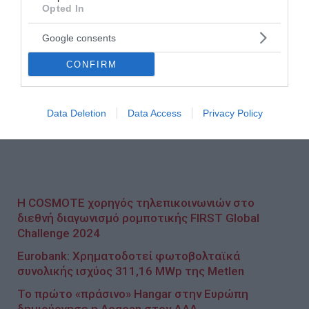
πλήρης μετάβαση σε υποδομές
cloud
θα
Opted In
ολοκληρωθεί τον Μάρτιο του 2025. Αναφορικά με τις
Google consents
κτηριακές υποδομές, κατά 43% έχουν
πραγματοποιηθεί τα έργα επέκτασής τους, όπως
CONFIRM
κάποιος θα δει πολύ εύκολα κάνοντας μια βόλτα στα
εργοστάσιά μας».
Data Deletion
Data Access
Privacy Policy
Η COSMOTE χορηγός τηλεπικοινωνιών στο
διεθνή διαγωνισμό ρομποτικής FIRST Global
Challenge 2024
Eurobank: Χρηματοδοτεί φωτοβολταϊκά
συνολικής ισχύος 311,16 MWp της Metlen
Το πρώτο «πράσινο» Hangar στην Ευρώπη