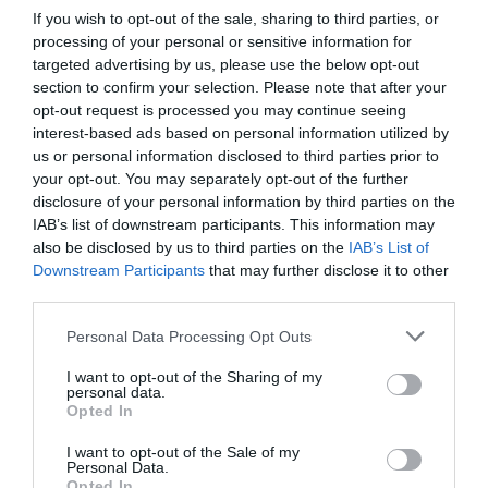
ειδήσεις
If you wish to opt-out of the sale, sharing to third parties, or
processing of your personal or sensitive information for
targeted advertising by us, please use the below opt-out
section to confirm your selection. Please note that after your
opt-out request is processed you may continue seeing
Ροή ειδήσεων
interest-based ads based on personal information utilized by
O Ολυμπιακός ανακοίνωσε τον γιο του Τζιοβάνι και τον
us or personal information disclosed to third parties prior to
Δημήτρη Ρέτσο
your opt-out. You may separately opt-out of the further
disclosure of your personal information by third parties on the
Έφυγε από τη ζωή η δημοσιογράφος Χριστίνα Πιτουρά
IAB’s list of downstream participants. This information may
also be disclosed by us to third parties on the
IAB’s List of
Downstream Participants
that may further disclose it to other
Τέλος ο Κωνσταντίνος Ζούλας από τον ΣΚΑΪ
third parties.
Νίκος Ρωμανός: «Η αντιπολίτευση διαστρεβλώνει τα
Please note that this website/app uses one or more Google
Personal Data Processing Opt Outs
στοιχεία του ΟΟΣΑ – Το διαθέσιμο εισόδημα των
services and may gather and store information including but
νοικοκυριών αυξήθηκε 17,1% από το 2019»
not limited to your visit or usage behaviour. You may click to
I want to opt-out of the Sharing of my
personal data.
grant or deny consent to Google and its third-party tags to
Πανσέληνος Αυγούστου: Ανοιχτά και με ελεύθερη είσοδο
Opted In
use your data for below specified purposes in below Google
μουσεία, αρχαιολογικοί χώροι και μνημεία
consent section.
I want to opt-out of the Sale of my
Personal Data.
«Τετραλογία δικηγορικής αρωγής»
Opted In