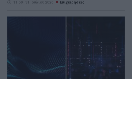
11:50 | 31 Ιουλίου 2026
Επιχειρήσεις
Ο Όμιλος Qualco Αποκτά το
50,1% της Multiverse και
Ενισχύει την Παρουσία του Στην