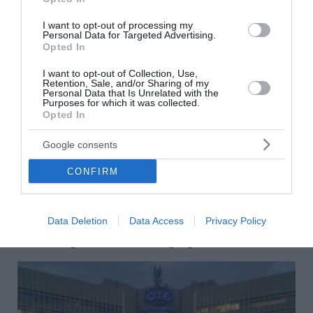
Επίσκεψη αντιπροσωπείας του ΣΥΡΙΖΑ στις πυρόπληκτες
I want to opt-out of processing my
Personal Data for Targeted Advertising.
περιοχές της Δυτικής Αττικής
Opted In
Χαλκίδα: Ανασύρθηκε χωρίς τις αισθήσεις του άνδρας
I want to opt-out of Collection, Use,
από την θάλασσα
Retention, Sale, and/or Sharing of my
Personal Data that Is Unrelated with the
Purposes for which it was collected.
Στρατηγική επένδυση του EFA GROUP στη Fractal για την
Opted In
ανάπτυξη προηγμένων αμυντικών τεχνολογιών σε Ελλάδα
και Κύπρο
Google consents
Πυρκαγιά σε χαμηλή βλάστηση στο Μαρκόπουλο Αττικής
CONFIRM
ΟΛΕΣ ΟΙ ΕΙΔΗΣΕΙΣ →
Data Deletion
Data Access
Privacy Policy
διαβάστε ακόμη