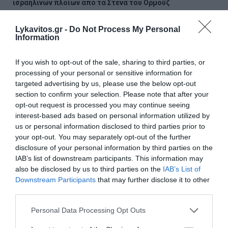
ισραηλινών πλοίων από τα Στενά του Ορμούζ
Σαν σήμερα - 7 Αυγούστου
Lykavitos.gr -
Do Not Process My Personal
Information
Η Χώρα Σκύρου
If you wish to opt-out of the sale, sharing to third parties, or
Εορτολόγιο: Ποιοι γιορτάζουν σήμερα
processing of your personal or sensitive information for
targeted advertising by us, please use the below opt-out
Πώς το πράσινο τσάι μπορεί να υποστηρίξει την υγεία
section to confirm your selection. Please note that after your
του ήπατος
opt-out request is processed you may continue seeing
interest-based ads based on personal information utilized by
Υψηλή χοληστερίνη: Οι τροφές που πρέπει να
us or personal information disclosed to third parties prior to
αποφεύγουμε
your opt-out. You may separately opt-out of the further
disclosure of your personal information by third parties on the
IAB’s list of downstream participants. This information may
ΟΛΕΣ ΟΙ ΕΙΔΗΣΕΙΣ →
also be disclosed by us to third parties on the
IAB’s List of
διαβάστε ακόμη
Downstream Participants
that may further disclose it to other
third parties.
Please note that this website/app uses one or more Google
Personal Data Processing Opt Outs
services and may gather and store information including but