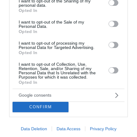
not limited to your visit or usage behaviour. You may click to
I want to opt-out of the Sharing of my
personal data.
grant or deny consent to Google and its third-party tags to
Opted In
use your data for below specified purposes in below Google
consent section.
I want to opt-out of the Sale of my
Personal Data.
Opted In
I want to opt-out of processing my
Personal Data for Targeted Advertising.
Opted In
I want to opt-out of Collection, Use,
Retention, Sale, and/or Sharing of my
Personal Data that Is Unrelated with the
UBS: Ξεκινά την κάλυψη της ΓΕΚ ΤΕΡΝΑ –
Purposes for which it was collected.
Opted In
τιμή-στόχος €55 Ο οίκος «βλέπει» τιμή-στόχο
έως και €70
Google consents
Η UBS ξεκινά την κάλυψη της ΓΕΚ ΤΕΡΝΑ με σύσταση
CONFIRM
"Buy" (Αγορά) και τιμή-στόχο τα 55 ευρώ ανά μετοχή, η
οποία συνεπάγεται περιθώριο ανόδου περίπου 22% από
τα σημερινά επίπεδα, χαρακ...
Data Deletion
Data Access
Privacy Policy
04 Αυγούστου 2026