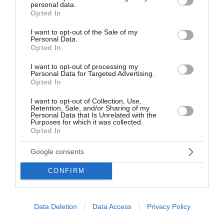
Η OMODA &amp; JAECOO ενισχύει την παρουσία της
personal data.
grant or deny consent to Google and its third-party tags to
Opted In
στην ελληνική αγορά μέσα από μια νέα συνεργασία με
use your data for below specified purposes in below Google
τις MINOAN LINES, GOLDEN STAR FERRIES και FAST
consent section.
I want to opt-out of the Sale of my
FERRIES συνοδεύοντας χιλιάδες ταξιδιώτες στα
Personal Data.
καλοκαιρινά τους ταξ...
Opted In
09:03 | 28 Ιουλίου 2026
Αυτοκίνητο
I want to opt-out of processing my
Personal Data for Targeted Advertising.
Opted In
I want to opt-out of Collection, Use,
Retention, Sale, and/or Sharing of my
Personal Data that Is Unrelated with the
Purposes for which it was collected.
Opted In
Google consents
CONFIRM
Data Deletion
Data Access
Privacy Policy