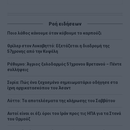
Ροή ειδήσεων
Ποιο λάθος κάνουμε όταν κόβουμε το καρπούζι
Θρίλερ στον Λυκαβηττό: Εξετάζεται η διαδρομή της
57χρονης από την Κυψέλη
Ρέθυμνο: Άγριος ξυλοδαρμός 51χρονου Βρετανού – Πέντε
συλλήψεις
Συρία: Πώς ένα ξεχασμένο σημειωματάριο οδήγησε στα
ίχνη αρχικατασκόπου του Άσαντ
Λόττο: Τα αποτελέσματα της κλήρωσης του Σαββάτου
Αυτοί είναι οι έξι όροι του Ιράν προς τις ΗΠΑ για τα Στενά
του Ορμούζ