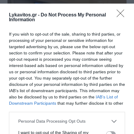
Lykavitos.gr -
Do Not Process My Personal
Information
If you wish to opt-out of the sale, sharing to third parties, or
processing of your personal or sensitive information for
targeted advertising by us, please use the below opt-out
section to confirm your selection. Please note that after your
opt-out request is processed you may continue seeing
interest-based ads based on personal information utilized by
us or personal information disclosed to third parties prior to
your opt-out. You may separately opt-out of the further
Τα OMODA & JAECOO
disclosure of your personal information by third parties on the
IAB’s list of downstream participants. This information may
ταξιδεύουν στα ελληνικά νησιά
also be disclosed by us to third parties on the
IAB’s List of
μέσα από τη συνεργασία με τις
Downstream Participants
that may further disclose it to other
third parties.
MINOAN LINES, GOLDEN STAR
Please note that this website/app uses one or more Google
FERRIES & FAST FERRIES.
Personal Data Processing Opt Outs
services and may gather and store information including but
not limited to your visit or usage behaviour. You may click to
I want to opt-out of the Sharing of my