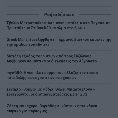
Ροή ειδήσεων
Έβελυν Μητροπούλου: Ασημένιο μετάλλιο στο Παγκόσμιο
Πρωτάθλημα Στίβου Κ20 με άλμα στα 6,44 μ.
Greek Mafia: Συνελήφθη στη Γερμανία βασικός εκτελεστής
της ομάδας του «Έντικ»
Μεγάλη έξοδος τουριστών από τους Ευζώνους –
Αυξήθηκαν σημαντικά οι διελεύσεις τον Αύγουστο
myAGRO: Η νέα πλατφόρμα που αλλάζει τον τρόπο
καταβολής των αγροτικών ενισχύσεων
Σενάριο «βόμβα» με Ρόδρι: Θέλει Μπαρτσελόνα –
Συνεχίζονται οι διαπραγματεύσεις με τη Σίτι
Ζέστη και ισχυροί βοριάδες συνθέτουν επικίνδυνο
σκηνικό για πυρκαγιές