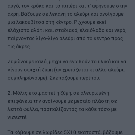
αυγό, τον κρόκο και το πιπέρι και τ’ αφήνουµε στην
άκρη. Βάζουµε σε λεκάνη το αλεύρι και ανοίγουµε
µια λακουβίτσα στη κέντρο. Ρίχνουµε εκεί
ελάχιστο αλάτι και, σταδιακά, ελαιόλαδο και νερό,
παίρνοντας λίγο-λίγο αλεύρι από το κέντρο προς
τις άκρες.
Ζυµώνουµε καλά, µέχρι να ενωθούν τα υλικά και να
γίνουν σφιχτή ζύµη (αν χρειάζεται κι άλλο αλεύρι,
συµπληρώνουµε). Σκεπάζουµε περίπου.
2.
Μόλις ετοιµαστεί η ζύμη, σε αλευρωµένη
επιφάνεια την ανοίγουμε µε µεσαίο πλάστη σε
λεπτά φύλλα, πασπαλίζοντάς τα κάθε τόσο µε
νισεστέ.
Τα κόβουµε σε λωρίδες 5Χ10 εκατοστά, βάζουµε