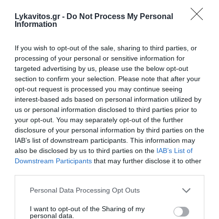
Για 4 άτομα Ετοιμασία: 10 λεπτά Μαγείρεμα: 30
λεπτά Υλικά - 1 κιλό μπαρμπούνια ή γόπες (ή και πιο
Lykavitos.gr -
Do Not Process My Personal
μικρά, σαρδέλες ή μαρίδες) - 1 φλιτζάνια τσαγιού
Information
αλεύρι για όλες τις χρήσεις - 1 φλιτζάνια τσα...
If you wish to opt-out of the sale, sharing to third parties, or
09:00 | 29 Ιουλίου 2026
Μαγειρική
processing of your personal or sensitive information for
targeted advertising by us, please use the below opt-out
section to confirm your selection. Please note that after your
opt-out request is processed you may continue seeing
interest-based ads based on personal information utilized by
us or personal information disclosed to third parties prior to
your opt-out. You may separately opt-out of the further
disclosure of your personal information by third parties on the
IAB’s list of downstream participants. This information may
also be disclosed by us to third parties on the
IAB’s List of
Downstream Participants
that may further disclose it to other
third parties.
Please note that this website/app uses one or more Google
Personal Data Processing Opt Outs
services and may gather and store information including but
not limited to your visit or usage behaviour. You may click to
I want to opt-out of the Sharing of my
personal data.
grant or deny consent to Google and its third-party tags to