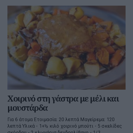
Χοιρινό στη γάστρα με μέλι και
μουστάρδα
Για 6 άτομα Ετοιμασία: 20 λεπτά Μαγείρεμα: 120
λεπτά Υλικά - 1+½ κιλό χοιρινό μπούτι - 5 σκελίδες
σκόρδου - 2 κλωνάρια δενδρολίβανο - 1/3