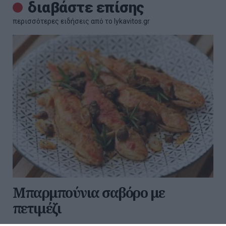
διαβάστε επίσης
περισσότερες ειδήσεις από το lykavitos.gr
Μπαρμπούνια σαβόρο με
πετιμέζι