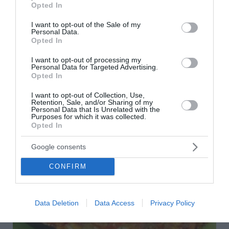
Γίγαντες με χταπόδι στο φούρνο
Opted In
use your data for below specified purposes in below Google
consent section.
I want to opt-out of the Sale of my
Για 4 άτομα Ετοιμασία: 40 λεπτά Μαγείρεμα: 70
Personal Data.
λεπτά Υλικά - Μισό κιλό γίγαντες - 1 μέτριο, φρέσκο
Opted In
χταπόδι (ή κατεψυγμένο) - 1 φλιτζάνι τσαγιού
ελαιόλαδο - 4-5 πιπεριές Φλωρίνης (σε ροδέλες)...
I want to opt-out of processing my
Personal Data for Targeted Advertising.
09:00 | 26 Ιουλίου 2026
Μαγειρική
Opted In
I want to opt-out of Collection, Use,
Retention, Sale, and/or Sharing of my
Personal Data that Is Unrelated with the
Purposes for which it was collected.
Opted In
Google consents
CONFIRM
Data Deletion
Data Access
Privacy Policy