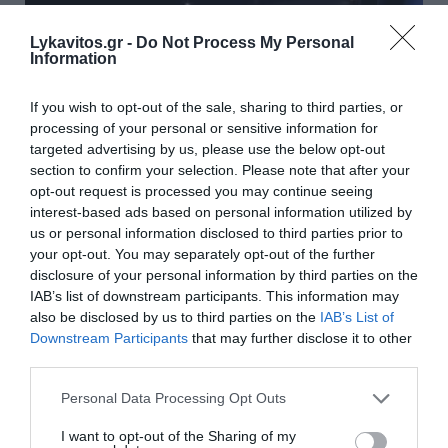
Lykavitos.gr -
Do Not Process My Personal
Information
If you wish to opt-out of the sale, sharing to third parties, or
processing of your personal or sensitive information for
targeted advertising by us, please use the below opt-out
section to confirm your selection. Please note that after your
opt-out request is processed you may continue seeing
interest-based ads based on personal information utilized by
us or personal information disclosed to third parties prior to
Η «Οδύσσεια» και ο «Spiderman» είχαν τις
your opt-out. You may separately opt-out of the further
υψηλότερες εισπράξεις της ιστορίας μέσα σε
disclosure of your personal information by third parties on the
IAB’s list of downstream participants. This information may
ένα Σαββατοκύριακο
also be disclosed by us to third parties on the
IAB’s List of
Downstream Participants
that may further disclose it to other
Η «Οδύσσεια» του Κρίστοφερ Νόλαν και ο νέος
third parties.
«Spiderman» έφεραν τεράστιο αριθμό Αμερικανών στις
κινηματογραφικές αίθουσες μέσα σε ένα
Please note that this website/app uses one or more Google
Personal Data Processing Opt Outs
Σαββατοκύριακο. Αν και εντελώς διαφορετικής αισ...
services and may gather and store information including but
05 Αυγούστου 2026
not limited to your visit or usage behaviour. You may click to
I want to opt-out of the Sharing of my