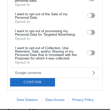
personal data.
grant or deny consent to Google and its third-party tags to
Opted In
use your data for below specified purposes in below Google
διαβάστε επίσης
consent section.
I want to opt-out of the Sale of my
Personal Data.
περισσότερες ειδήσεις από το lykavitos.gr
Opted In
I want to opt-out of processing my
Personal Data for Targeted Advertising.
Opted In
I want to opt-out of Collection, Use,
Retention, Sale, and/or Sharing of my
Personal Data that Is Unrelated with the
Purposes for which it was collected.
Opted In
Google consents
CONFIRM
Data Deletion
Data Access
Privacy Policy
Οι Σκιαδαρέσες στην Τεχνόπολη