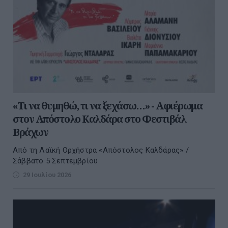
«Τι να θυμηθώ, τι να ξεχάσω…» - Αφιέρωμα
στον Απόστολο Καλδάρα στο Φεστιβάλ
Βράχων
Από τη Λαϊκή Ορχήστρα «Απόστολος Καλδάρας» /
Σάββατο 5 Σεπτεμβρίου
29 Ιουλίου 2026