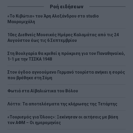
Ροή ειδήσεων
«Το Κιβώτιο» του Άρη Αλεξάνδρου στο studio
Μαυρομιχάλη
10ες Διεθνείς Μουσικές Ημέρες Καλαμάτας από τις 24
Αυγούστου έως τις 6 Σεπτεμβρίου
Στη Βουλγαρία θα κριθεί η πρόκριση για τον Παναθηναϊκό,
1-1 με την ΤΣΣΚΑ 1948
Στον όγδοο αγνοούμενο Γερμανό τουρίστα ανήκει η σορός
που βρέθηκε στη Σύμη
Φωτιά στα Αϊβαλιώτικα του Βόλου
Λόττο: Τα αποτελέσματα της κλήρωσης της Τετάρτης
«Τουρισμός για Όλους»: Ξεκίνησαν οι αιτήσεις με βάση
τον ΑΦΜ – Οι ημερομηνίες