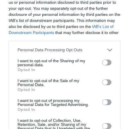
us or personal information disclosed to third parties prior to
your opt-out. You may separately opt-out of the further
disclosure of your personal information by third parties on the
IAB’s list of downstream participants. This information may
also be disclosed by us to third parties on the
IAB’s List of
Downstream Participants
that may further disclose it to other
third parties.
Το ποίημα της Κυριακής:
Αύγουστος
Please note that this website/app uses one or more Google
Personal Data Processing Opt Outs
services and may gather and store information including but
not limited to your visit or usage behaviour. You may click to
I want to opt-out of the Sharing of my
Στα άσπρα ξωκλήσια ανάβει το καντήλι,
personal data.
grant or deny consent to Google and its third-party tags to
μοσχοβολούν βασιλικός κι αγιασμός· γυναίκες
Opted In
use your data for below specified purposes in below Google
ψάλλουν με φωνή γλυκιά, σαν να τις οδηγεί ο ίδιος ο
consent section.
I want to opt-out of the Sale of my
ουρανός. Δεκαπεντάγουστου οι · καμπάνες
Personal Data.
ταξιδεύουν από βουνό σε θάλασ...
Opted In
10:00 | 02 Αυγούστου 2026
Πολιτισμός
I want to opt-out of processing my
Personal Data for Targeted Advertising.
Opted In
I want to opt-out of Collection, Use,
Retention, Sale, and/or Sharing of my
Personal Data that Is Unrelated with the