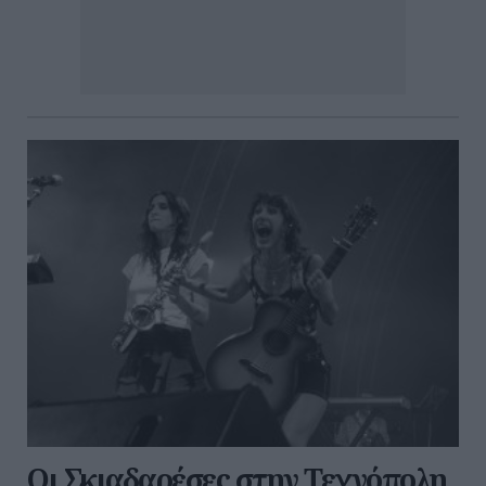
Οι Σκιαδαρέσες στην Τεχνόπολη