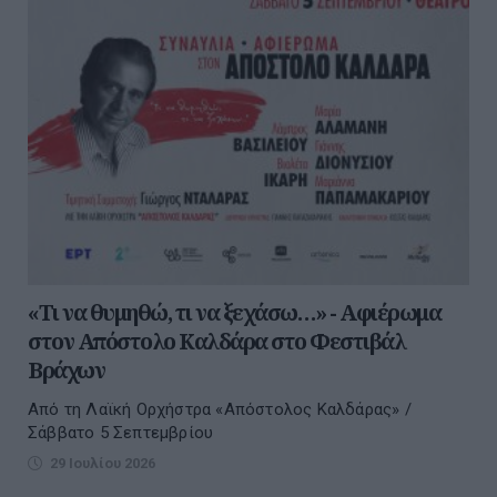
«Τι να θυμηθώ, τι να ξεχάσω…» - Αφιέρωμα
στον Απόστολο Καλδάρα στο Φεστιβάλ
Βράχων
Από τη Λαϊκή Ορχήστρα «Απόστολος Καλδάρας» /
Σάββατο 5 Σεπτεμβρίου
29 Ιουλίου 2026