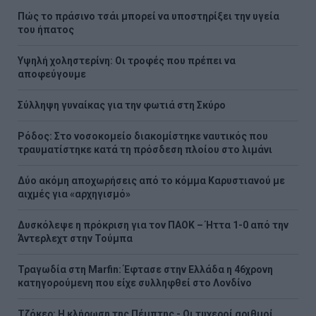
Πώς το πράσινο τσάι μπορεί να υποστηρίξει την υγεία
του ήπατος
Υψηλή χοληστερίνη: Οι τροφές που πρέπει να
αποφεύγουμε
Σύλληψη γυναίκας για την φωτιά στη Σκύρο
Ρόδος: Στο νοσοκομείο διακομίστηκε ναυτικός που
τραυματίστηκε κατά τη πρόσδεση πλοίου στο λιμάνι
Δύο ακόμη αποχωρήσεις από το κόμμα Καρυστιανού με
αιχμές για «αρχηγισμό»
Δυσκόλεψε η πρόκριση για τον ΠΑΟΚ – Ήττα 1-0 από την
Άντερλεχτ στην Τούμπα
Τραγωδία στη Marfin: Έφτασε στην Ελλάδα η 46χρονη
κατηγορούμενη που είχε συλληφθεί στο Λονδίνο
Τζόκερ: Η κλήρωση της Πέμπτης - Οι τυχεροί αριθμοί