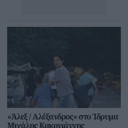
«Άλεξ / Αλέξανδρος» στο Ίδρυμα
Μιχάλης Κακογιάννης