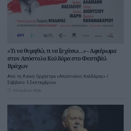
«Τι να θυμηθώ, τι να ξεχάσω…» - Αφιέρωμα
στον Απόστολο Καλδάρα στο Φεστιβάλ
Βράχων
Από τη Λαϊκή Ορχήστρα «Απόστολος Καλδάρας» /
Σάββατο 5 Σεπτεμβρίου
29 Ιουλίου 2026