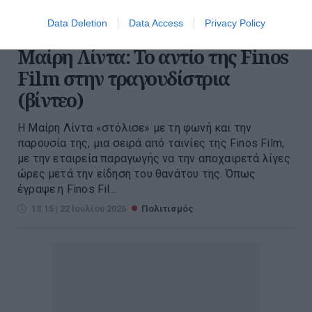
Data Deletion
Data Access
Privacy Policy
Μαίρη Λίντα: Το αντίο της Finos
Film στην τραγουδίστρια
(βίντεο)
Η Μαίρη Λίντα «στόλισε» με τη φωνή και την
παρουσία της, μια σειρά από ταινίες της Finos Film,
με την εταιρεία παραγωγής να την αποχαιρετά λίγες
ώρες μετά την είδηση του θανάτου της. Όπως
έγραψε η Finos Fil...
13:15 | 22 Ιουλίου 2026
Πολιτισμός