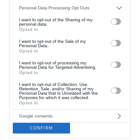
Μουσικής Αθηνών
Please note that this website/app uses one or more Google
Personal Data Processing Opt Outs
services and may gather and store information including but
Μετά την επιτυχία στο θέατρο ΟΛΥΜΠΙΑ - Μαρία
not limited to your visit or usage behaviour. You may click to
I want to opt-out of the Sharing of my
Κάλλας «Με το βλέμμα της Nelly’s», η Μάγδα
personal data.
grant or deny consent to Google and its third-party tags to
Opted In
Μαυρογιάννη με τον Κάρολο Ζουγανέλη ενώνουν
use your data for below specified purposes in below Google
ακόμη μία φορά τις δυνάμεις τους σε μια καινούργια
consent section.
I want to opt-out of the Sale of my
εμφάνιση στο Μέγαρο Μουσική...
Personal Data.
Opted In
15:45 | 29 Ιουλίου 2026
Πολιτισμός
I want to opt-out of processing my
Personal Data for Targeted Advertising.
Opted In
I want to opt-out of Collection, Use,
Retention, Sale, and/or Sharing of my
Personal Data that Is Unrelated with the
Purposes for which it was collected.
Opted In
Google consents
CONFIRM