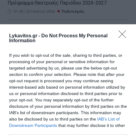
Πρόγραμμα Θεατρικής Περιόδου 2026-2027
01:00 | 22 Ιουλίου 2026
Πολιτισμός
Lykavitos.gr -
Do Not Process My Personal
Information
If you wish to opt-out of the sale, sharing to third parties, or
processing of your personal or sensitive information for
targeted advertising by us, please use the below opt-out
section to confirm your selection. Please note that after your
opt-out request is processed you may continue seeing
interest-based ads based on personal information utilized by
us or personal information disclosed to third parties prior to
your opt-out. You may separately opt-out of the further
disclosure of your personal information by third parties on the
IAB’s list of downstream participants. This information may
Μουσικό Αναλόγιο «Anna
also be disclosed by us to third parties on the
IAB’s List of
Downstream Participants
that may further disclose it to other
Magdalena Bach» στο Μέγαρο
third parties.