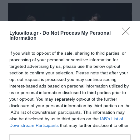
Lykavitos.gr -
Do Not Process My Personal
Information
If you wish to opt-out of the sale, sharing to third parties, or
processing of your personal or sensitive information for
targeted advertising by us, please use the below opt-out
section to confirm your selection. Please note that after your
opt-out request is processed you may continue seeing
interest-based ads based on personal information utilized by
us or personal information disclosed to third parties prior to
10ες Διεθνείς Μουσικές Ημέρες
your opt-out. You may separately opt-out of the further
disclosure of your personal information by third parties on the
Καλαμάτας από τις 24
IAB’s list of downstream participants. This information may
Αυγούστου έως τις 6 Σεπτεμβρίου
also be disclosed by us to third parties on the
IAB’s List of
Downstream Participants
that may further disclose it to other
third parties.
Η Καλαμάτα γιορτάζει δέκα χρόνια διεθνούς
μουσικής παρουσίας -Μέγαρο Χορού Καλαμάτας και