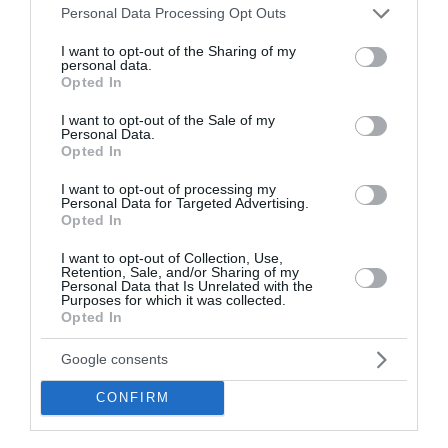
Please note that this website/app uses one or more Google
Personal Data Processing Opt Outs
Δημοτικό Ωδείο Καλαμάτας
services and may gather and store information including but
00:01 | 06 Αυγούστου 2026
Πολιτισμός
not limited to your visit or usage behaviour. You may click to
I want to opt-out of the Sharing of my
personal data.
grant or deny consent to Google and its third-party tags to
Opted In
use your data for below specified purposes in below Google
consent section.
I want to opt-out of the Sale of my
Personal Data.
Opted In
I want to opt-out of processing my
Personal Data for Targeted Advertising.
Opted In
I want to opt-out of Collection, Use,
Retention, Sale, and/or Sharing of my
Personal Data that Is Unrelated with the
Purposes for which it was collected.
Opted In
Google consents
CONFIRM
«Το Κιβώτιο» του Άρη
Αλεξάνδρου στο studio