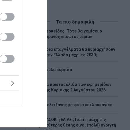
Τα πιο δημοφιλή
Περσείδες: Πότε θα γεμίσει ο
1
ουρανός «πεφταστέρια»
Ποια επαγγέλματα θα κυριαρχήσουν
2
στην Ελλάδα μέχρι το 2030;
3
Λούλα κεμπάπ
Tα πρωτοσέλιδα των εφημερίδων
4
της Κυριακής 2 Αυγούστου 2026
ές
5
Μελιτζάνες με φέτα και λουκάνικο
ό τις
6
ΠΑΣΟΚ ή ΕΛ.ΑΣ.; Γιατί η μάχη της
6
δεύτερης θέσης είναι (πολύ) ανοιχτή