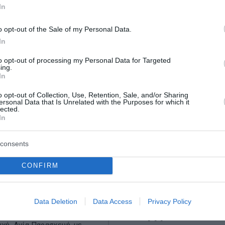
In
o opt-out of the Sale of my Personal Data.
In
to opt-out of processing my Personal Data for Targeted
ing.
In
o opt-out of Collection, Use, Retention, Sale, and/or Sharing
ersonal Data that Is Unrelated with the Purposes for which it
lected.
In
consents
CONFIRM
α της Κυριακής:
10ες Διεθνείς Μουσικ
ία Παρασκευή
Ημέρες Καλαμάτας απ
24 Αυγούστου έως τις 
Data Deletion
Data Access
Privacy Policy
 το γλυκό φως ανθίζει η
Σεπτεμβρίου
 καρδιά βρίσκει γαλήνη σε
χή. Αγία Παρασκευή, με