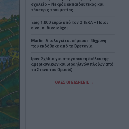
σχολείο – Νεκρός εκπαιδευτικός και
τέσσερις τραυματίες
Έως 1.000 ευρώ από τον ΟΠΕΚΑ – Ποιοι
είναι οι δικαιούχοι
Marfin: Απολογείται σήμερα η 46χρονη
που εκδόθηκε από τη Βρετανία
Ιράν: Σχέδιο για απαγόρευση διέλευσης
αμερικανικών και ισραηλινών πλοίων από
τα Στενά του Ορμούζ
Σαν σήμερα - 7 Αυγούστου
ΟΛΕΣ ΟΙ ΕΙΔΗΣΕΙΣ →
Η Χώρα Σκύρου
Εορτολόγιο: Ποιοι γιορτάζουν σήμερα