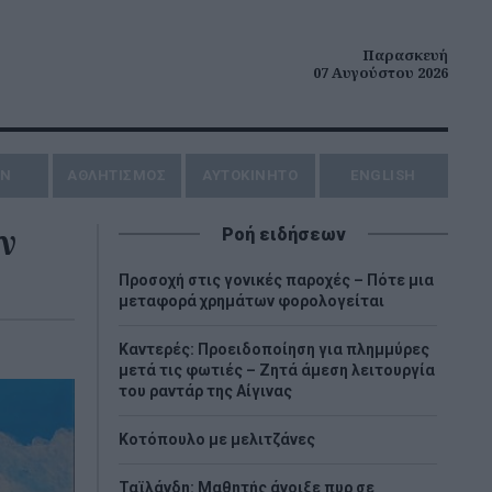
Παρασκευή
07 Αυγούστου 2026
ΗΝ
ΑΘΛΗΤΙΣΜΟΣ
AYTOKINHTO
ENGLISH
ν
Ροή ειδήσεων
Προσοχή στις γονικές παροχές – Πότε μια
μεταφορά χρημάτων φορολογείται
Καντερές: Προειδοποίηση για πλημμύρες
μετά τις φωτιές – Ζητά άμεση λειτουργία
του ραντάρ της Αίγινας
Κοτόπουλο με μελιτζάνες
Ταϊλάνδη: Μαθητής άνοιξε πυρ σε