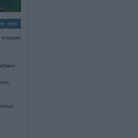
share
 ατομική
 εξακο-
ενός
στικών