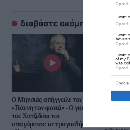
Opted 
I want t
διαβάστε ακόμη
Opted 
I want 
Advertis
Opted 
I want t
of my P
was col
Opted 
Google 
Ο Μητσιάς απήγγειλε τον
Το ποίημ
«Γιάννη τον φονιά» - Ο γιος
Στην Αγ
του Χατζιδάκι του
Στης πίστης
απαγόρευσε να τραγουδήσει
ελπίδα, κι η
κάθε προσευ