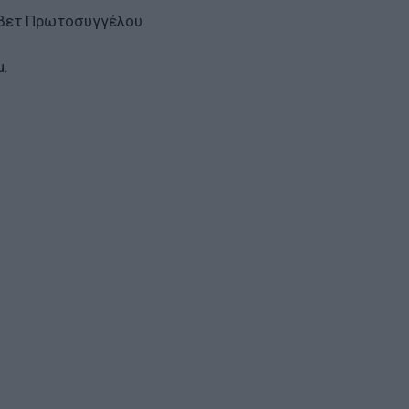
άβετ Πρωτοσυγγέλου
μ.