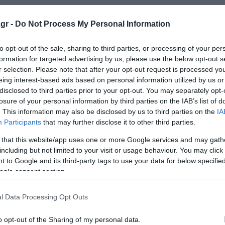
gr -
Do Not Process My Personal Information
to opt-out of the sale, sharing to third parties, or processing of your per
formation for targeted advertising by us, please use the below opt-out s
r selection. Please note that after your opt-out request is processed y
eing interest-based ads based on personal information utilized by us or
disclosed to third parties prior to your opt-out. You may separately opt-
losure of your personal information by third parties on the IAB’s list of
ων Metallica στο ΟΑΚΑ με Αποκλειστικό Χορηγό την CO
. This information may also be disclosed by us to third parties on the
IA
Participants
that may further disclose it to other third parties.
caFamily στην Ελλάδα
 that this website/app uses one or more Google services and may gath
including but not limited to your visit or usage behaviour. You may click 
ητικός περίβολος του Τύμβου Κάστα (Photos)
 to Google and its third-party tags to use your data for below specifi
ogle consent section.
ο Lykavitos.gr στο Google News
l Data Processing Opt Outs
ώτοι όλες τις ειδήσεις
o opt-out of the Sharing of my personal data.