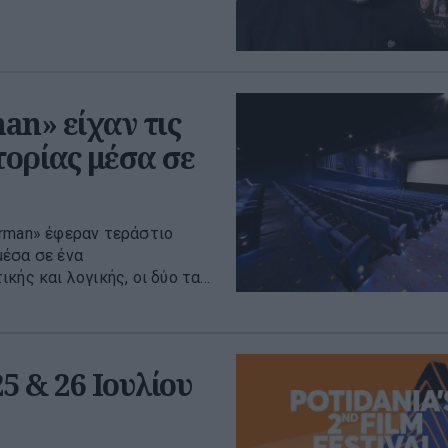
an» είχαν τις
τορίας μέσα σε
erman» έφεραν τεράστιο
μέσα σε ένα
ής και λογικής, οι δύο τα...
5 & 26 Ιουλίου