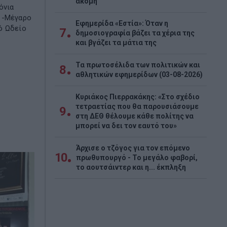
ακόμη
όνια
 -Μέγαρο
Εφημερίδα «Εστία»: Όταν η
ό Ωδείο
7
δημοσιογραφία βάζει τα χέρια της
και βγάζει τα μάτια της
Τα πρωτοσέλιδα των πολιτικών και
8
αθλητικών εφημερίδων (03-08-2026)
Κυριάκος Πιερρακάκης: «Στο σχέδιο
τετραετίας που θα παρουσιάσουμε
9
στη ΔΕΘ θέλουμε κάθε πολίτης να
μπορεί να δει τον εαυτό του»
Άρχισε ο τζόγος για τον επόμενο
10
πρωθυπουργό - Το μεγάλο φαβορί,
το αουτσάιντερ και η... έκπληξη