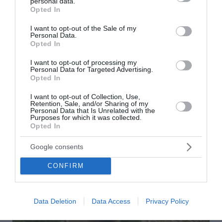
personal data.
grant or deny consent to Google and its third-party tags to
Opted In
use your data for below specified purposes in below Google
consent section.
Ο Μητσιάς απήγγειλε τον «Γιάννη τον φονιά» -
I want to opt-out of the Sale of my
Personal Data.
Ο γιος του Χατζιδάκι του απαγόρευσε να
Opted In
τραγουδήσει (βίντεο)
I want to opt-out of processing my
Personal Data for Targeted Advertising.
Ένταση στη συναυλία στο Δίον, όταν ανακοινώθηκε ότι
Opted In
δεν δόθηκε άδεια για την εκτέλεση τραγουδιών του
Μάνου Χατζιδάκι. Το κοινό αντέδρασε με αποδοκιμασίες,
I want to opt-out of Collection, Use,
ενώ ο Μανώλης Μητσιάς απή...
Retention, Sale, and/or Sharing of my
Personal Data that Is Unrelated with the
28 Ιουλίου 2026
Purposes for which it was collected.
Opted In
Google consents
CONFIRM
Data Deletion
Data Access
Privacy Policy