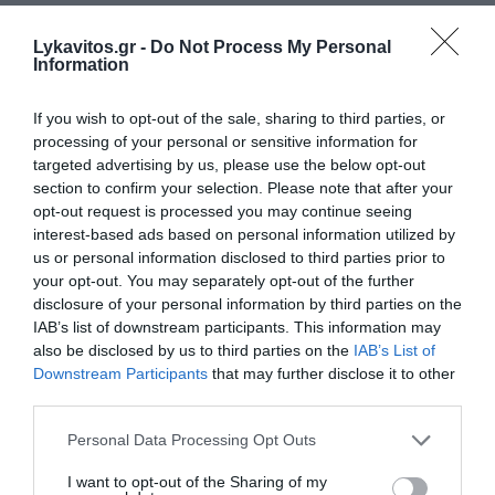
10ες Διεθνείς Μουσικές Ημέρες Καλαμάτας
από τις 24 Αυγούστου έως τις 6 Σεπτεμβρίου
Lykavitos.gr -
Do Not Process My Personal
Information
Η Καλαμάτα γιορτάζει δέκα χρόνια διεθνούς μουσικής
παρουσίας -Μέγαρο Χορού Καλαμάτας και Δημοτικό
If you wish to opt-out of the sale, sharing to third parties, or
Ωδείο Καλαμάτας
processing of your personal or sensitive information for
06 Αυγούστου 2026
targeted advertising by us, please use the below opt-out
section to confirm your selection. Please note that after your
opt-out request is processed you may continue seeing
interest-based ads based on personal information utilized by
us or personal information disclosed to third parties prior to
your opt-out. You may separately opt-out of the further
disclosure of your personal information by third parties on the
IAB’s list of downstream participants. This information may
also be disclosed by us to third parties on the
IAB’s List of
Downstream Participants
that may further disclose it to other
third parties.
Please note that this website/app uses one or more Google
Personal Data Processing Opt Outs
services and may gather and store information including but
not limited to your visit or usage behaviour. You may click to
I want to opt-out of the Sharing of my