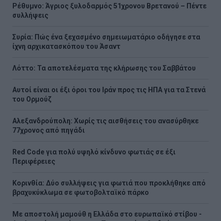
Ρέθυμνο: Άγριος ξυλοδαρμός 51χρονου Βρετανού – Πέντε
συλλήψεις
Συρία: Πώς ένα ξεχασμένο σημειωματάριο οδήγησε στα
ίχνη αρχικατασκόπου του Άσαντ
Λόττο: Τα αποτελέσματα της κλήρωσης του Σαββάτου
Αυτοί είναι οι έξι όροι του Ιράν προς τις ΗΠΑ για τα Στενά
του Ορμούζ
Αλεξανδρούπολη: Χωρίς τις αισθήσεις του ανασύρθηκε
77χρονος από πηγάδι
Red Code για πολύ υψηλό κίνδυνο φωτιάς σε έξι
Περιφέρειες
Κορινθία: Δύο συλλήψεις για φωτιά που προκλήθηκε από
βραχυκύκλωμα σε φωτοβολταϊκό πάρκο
Με αποστολή μαμούθ η Ελλάδα στο ευρωπαϊκό στίβου -