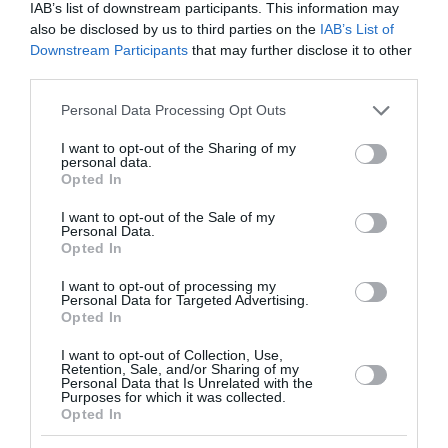
IAB’s list of downstream participants. This information may
also be disclosed by us to third parties on the
IAB’s List of
Downstream Participants
that may further disclose it to other
διαβάστε επίσης
third parties.
περισσότερες ειδήσεις από το lykavitos.gr
Please note that this website/app uses one or more Google
Personal Data Processing Opt Outs
services and may gather and store information including but
not limited to your visit or usage behaviour. You may click to
I want to opt-out of the Sharing of my
personal data.
grant or deny consent to Google and its third-party tags to
Opted In
use your data for below specified purposes in below Google
consent section.
I want to opt-out of the Sale of my
Personal Data.
Opted In
I want to opt-out of processing my
Personal Data for Targeted Advertising.
Opted In
I want to opt-out of Collection, Use,
Retention, Sale, and/or Sharing of my
Personal Data that Is Unrelated with the
Purposes for which it was collected.
Opted In
Οι Σκιαδαρέσες στην Τεχνόπολη