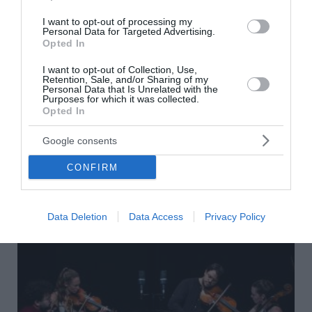
I want to opt-out of processing my
Personal Data for Targeted Advertising.
Opted In
I want to opt-out of Collection, Use,
Η «Οδύσσεια» και ο «Spiderman» είχαν τις
Retention, Sale, and/or Sharing of my
Personal Data that Is Unrelated with the
υψηλότερες εισπράξεις της ιστορίας μέσα σε
Purposes for which it was collected.
Opted In
ένα Σαββατοκύριακο
Google consents
Η «Οδύσσεια» του Κρίστοφερ Νόλαν και ο νέος
«Spiderman» έφεραν τεράστιο αριθμό Αμερικανών στις
CONFIRM
κινηματογραφικές αίθουσες μέσα σε ένα
Σαββατοκύριακο. Αν και εντελώς διαφορετικής αισ...
05 Αυγούστου 2026
Data Deletion
Data Access
Privacy Policy