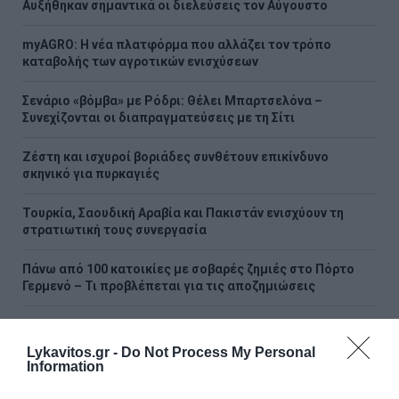
Αυξήθηκαν σημαντικά οι διελεύσεις τον Αύγουστο
myAGRO: Η νέα πλατφόρμα που αλλάζει τον τρόπο
καταβολής των αγροτικών ενισχύσεων
Σενάριο «βόμβα» με Ρόδρι: Θέλει Μπαρτσελόνα –
Συνεχίζονται οι διαπραγματεύσεις με τη Σίτι
Ζέστη και ισχυροί βοριάδες συνθέτουν επικίνδυνο
σκηνικό για πυρκαγιές
Τουρκία, Σαουδική Αραβία και Πακιστάν ενισχύουν τη
στρατιωτική τους συνεργασία
Πάνω από 100 κατοικίες με σοβαρές ζημιές στο Πόρτο
Γερμενό – Τι προβλέπεται για τις αποζημιώσεις
Eurobank: Η ανθεκτικότητα της ελληνικής οικονομίας
διατηρείται παρά το γεωπολιτικό σοκ στη Μέση Ανατολή
Lykavitos.gr -
Do Not Process My Personal
Information
Χατζηδάκης: «Ό,τι δεν αναρτάται δεν ισχύει» -
Υποχρεωτική ανάρτηση όλων των εγκυκλίων στο Δημόσιο