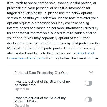
If you wish to opt-out of the sale, sharing to third parties, or
processing of your personal or sensitive information for
Προσοχή στις μεταφορές χρημάτων: Πότε η ΑΑΔΕ τις
targeted advertising by us, please use the below opt-out
χαρακτηρίζει δωρεές
section to confirm your selection. Please note that after your
opt-out request is processed you may continue seeing
Μεγάλη επιχείρηση της ΕΛ.ΑΣ.: Κατασχέθηκαν 18 κιλά
interest-based ads based on personal information utilized by
skunk και αποκαλύφθηκε εργαστήριο κάνναβης
us or personal information disclosed to third parties prior to
your opt-out. You may separately opt-out of the further
ΟΛΕΣ ΟΙ ΕΙΔΗΣΕΙΣ →
disclosure of your personal information by third parties on the
IAB’s list of downstream participants. This information may
διαβάστε ακόμη
also be disclosed by us to third parties on the
IAB’s List of
Downstream Participants
that may further disclose it to other
third parties.
Please note that this website/app uses one or more Google
Personal Data Processing Opt Outs
services and may gather and store information including but
not limited to your visit or usage behaviour. You may click to
I want to opt-out of the Sharing of my
personal data.
grant or deny consent to Google and its third-party tags to
Opted In
use your data for below specified purposes in below Google
consent section.
I want to opt-out of the Sale of my
Personal Data.
Opted In