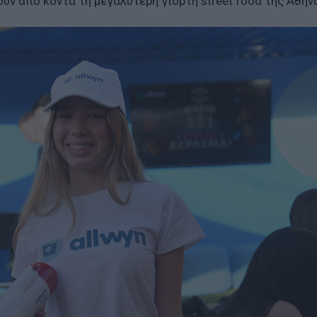
ουν από κοντά τη μεγαλύτερη γιορτή street food της Αθήν