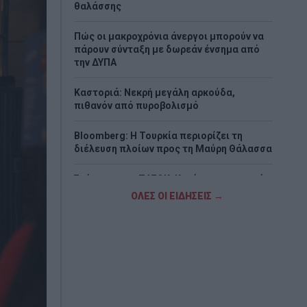
θαλάσσης
Πώς οι μακροχρόνια άνεργοι μπορούν να
πάρουν σύνταξη με δωρεάν ένσημα από
την ΔΥΠΑ
Καστοριά: Νεκρή μεγάλη αρκούδα,
πιθανόν από πυροβολισμό
Bloomberg: Η Τουρκία περιορίζει τη
διέλευση πλοίων προς τη Μαύρη Θάλασσα
Σκέρτσος για ΠΑΣΟΚ: Κανένα ουσιαστικό
επιχείρημα για την έκθεση του ΟΟΣΑ
ΟΛΕΣ ΟΙ ΕΙΔΗΣΕΙΣ →
Φωτιά σε χαμηλή βλάστηση στην Ευκαρπία
Κιλκίς
Τι αποκαλύπτει η «Daily Mail» για τη
δολοφονία της 38χρονης Βρετανίδας στην
Κυψέλη