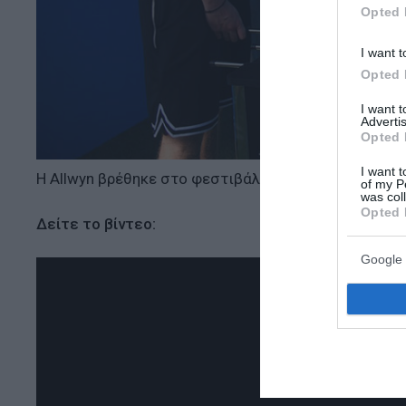
Opted 
I want t
Opted 
I want 
Advertis
Opted 
I want t
Η Allwyn βρέθηκε στο φεστιβάλ και κάλεσε το κοινό
of my P
was col
Opted 
Δείτε το βίντεο:
Google 