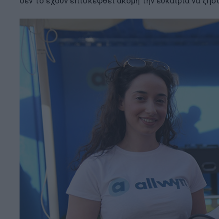
δεν το έχουν επισκεφθεί ακόμη την ευκαιρία να ζήσ