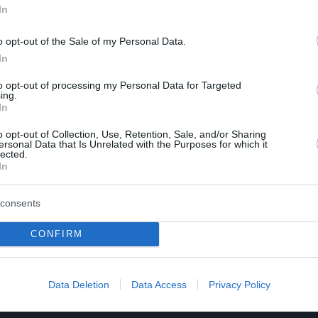
In
o opt-out of the Sale of my Personal Data.
In
to opt-out of processing my Personal Data for Targeted
ing.
In
o opt-out of Collection, Use, Retention, Sale, and/or Sharing
 να απαντήσει.
ersonal Data that Is Unrelated with the Purposes for which it
lected.
In
consents
CONFIRM
Data Deletion
Data Access
Privacy Policy