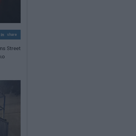
Χωρίς τις αισθήσεις του ανασύρθηκε
43χρονος στη Μετώπη στον Σαρωνικό
share
ns Street
ιο