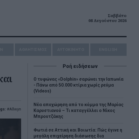
Σαββάτο
08 Αυγούστου 2026
ΗΝ
ΑΘΛΗΤΙΣΜΟΣ
AYTOKINHTO
ENGLISH
Ροή ειδήσεων
και
Ο τυφώνας «Dolphin» σαρώνει την Ιαπωνία
- Πάνω από 50.000 κτίρια χωρίς ρεύμα
(Videos)
Νέα αποχώρηση από το κόμμα της Μαρίας
gs:
Allwyn
Καρυστιανού – Τι καταγγέλλει ο Νίκος
Μπρουτζάκης
Φωτιά σε Αττική και Βοιωτία: Πώς έγινε η
μεγάλη επιχείρηση διάσωσης δια