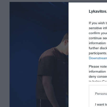
Lykavitos.
If you wish 
sensitive in
confirm you
continue se
information 
further disc
participants
Downstream 
Please note
information 
deny consent
in below Go
Persona
I want t