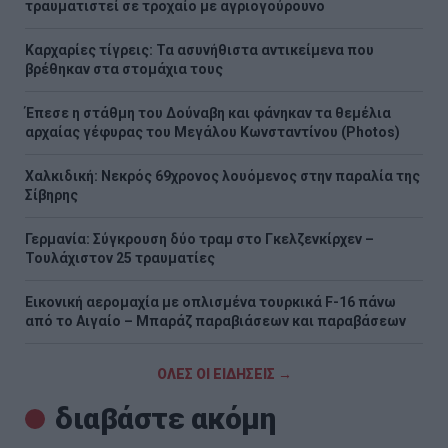
τραυματιστεί σε τροχαίο με αγριογούρουνο
Καρχαρίες τίγρεις: Τα ασυνήθιστα αντικείμενα που
βρέθηκαν στα στομάχια τους
Έπεσε η στάθμη του Δούναβη και φάνηκαν τα θεμέλια
αρχαίας γέφυρας του Μεγάλου Κωνσταντίνου (Photos)
Χαλκιδική: Νεκρός 69χρονος λουόμενος στην παραλία της
Σίβηρης
Γερμανία: Σύγκρουση δύο τραμ στο Γκελζενκίρχεν –
Τουλάχιστον 25 τραυματίες
Εικονική αερομαχία με οπλισμένα τουρκικά F-16 πάνω
από το Αιγαίο – Μπαράζ παραβιάσεων και παραβάσεων
ΟΛΕΣ ΟΙ ΕΙΔΗΣΕΙΣ →
διαβάστε ακόμη