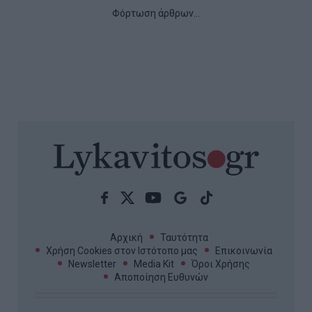
«Ξανθίππη, η γυναίκα του
Σωκράτη» στο Αρχαίο Θέατρο
της Μαντινείας
Στο Αρχαίο Θέατρο της Μαντινείας, η Τίνα
Γεωργουσίου, ίσως στη σημαντικότερη στιγμή της
καριέρας της, αναμετριέται με τον απαιτητικό ρόλο
της Ξανθίππης. Η ερμηνεία της, τα δύο τελευταία
χρόνια, σε θέατρα, φε...
15:45 | 28 Ιουλίου 2026
Πολιτισμός