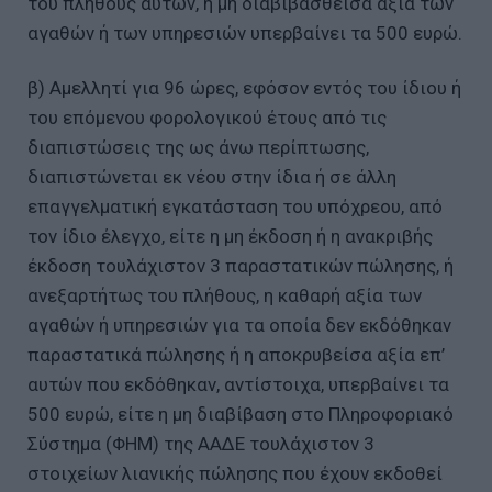
του πλήθους αυτών, η μη διαβιβασθείσα αξία των
αγαθών ή των υπηρεσιών υπερβαίνει τα 500 ευρώ.
β) Αμελλητί για 96 ώρες, εφόσον εντός του ίδιου ή
του επόμενου φορολογικού έτους από τις
διαπιστώσεις της ως άνω περίπτωσης,
διαπιστώνεται εκ νέου στην ίδια ή σε άλλη
επαγγελματική εγκατάσταση του υπόχρεου, από
τον ίδιο έλεγχο, είτε η μη έκδοση ή η ανακριβής
έκδοση τουλάχιστον 3 παραστατικών πώλησης, ή
ανεξαρτήτως του πλήθους, η καθαρή αξία των
αγαθών ή υπηρεσιών για τα οποία δεν εκδόθηκαν
παραστατικά πώλησης ή η αποκρυβείσα αξία επ’
αυτών που εκδόθηκαν, αντίστοιχα, υπερβαίνει τα
500 ευρώ, είτε η μη διαβίβαση στο Πληροφοριακό
Σύστημα (ΦΗΜ) της ΑΑΔΕ τουλάχιστον 3
στοιχείων λιανικής πώλησης που έχουν εκδοθεί