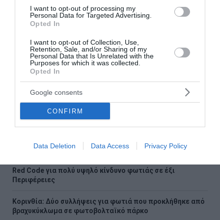
57χρονης από την Κυψέλη
I want to opt-out of processing my
Personal Data for Targeted Advertising.
Opted In
Ρέθυμνο: Άγριος ξυλοδαρμός 51χρονου Βρετανού – Πέντε
συλλήψεις
I want to opt-out of Collection, Use,
Retention, Sale, and/or Sharing of my
Personal Data that Is Unrelated with the
Συρία: Πώς ένα ξεχασμένο σημειωματάριο οδήγησε στα
Purposes for which it was collected.
ίχνη αρχικατασκόπου του Άσαντ
Opted In
Λόττο: Τα αποτελέσματα της κλήρωσης του Σαββάτου
Google consents
Αυτοί είναι οι έξι όροι του Ιράν προς τις ΗΠΑ για τα Στενά
CONFIRM
του Ορμούζ
Αλεξανδρούπολη: Χωρίς τις αισθήσεις του ανασύρθηκε
Data Deletion
Data Access
Privacy Policy
77χρονος από πηγάδι
Red Code για πολύ υψηλό κίνδυνο φωτιάς σε έξι
Περιφέρειες
Κορινθία: Δύο συλλήψεις για φωτιά που προκλήθηκε από
βραχυκύκλωμα σε φωτοβολταϊκό πάρκο