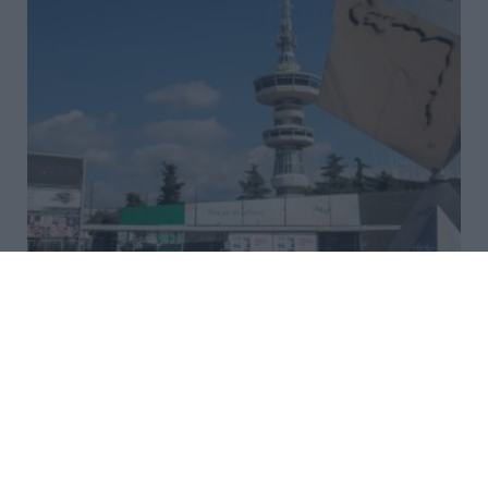
Μείωση φορολογίας, εκπτώσεις
στον ΕΝΦΙΑ και κίνητρα για
επενδύσεις στο φετινό καλάθι
της ΔΕΘ
Η αντίστροφη μέτρηση για τη Διεθνή Έκθεση
Θεσσαλονίκης έχει ξεκινήσει και μαζί της
εντείνονται οι πιέσεις της αγοράς προς την