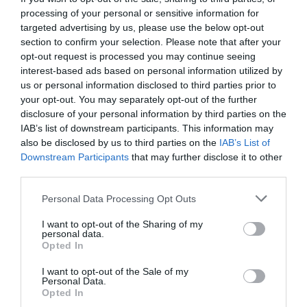
processing of your personal or sensitive information for
Ακίνητα: «Βροχή» μεταβιβάσεων και φόρων – Πού
targeted advertising by us, please use the below opt-out
στρέφει το βλέμμα της η ΑΑΔΕ
section to confirm your selection. Please note that after your
Το ακατάσχετο όριο των 1600 ευρώ μονόδρομος
opt-out request is processed you may continue seeing
για ιδιωτικό χρέος και πολίτες
interest-based ads based on personal information utilized by
us or personal information disclosed to third parties prior to
your opt-out. You may separately opt-out of the further
disclosure of your personal information by third parties on the
Ακολουθήστε το Lykavitos.gr
IAB’s list of downstream participants. This information may
στο Google News
also be disclosed by us to third parties on the
IAB’s List of
και μάθετε πρώτοι όλες τις
Downstream Participants
that may further disclose it to other
third parties.
ειδήσεις
Please note that this website/app uses one or more Google
Personal Data Processing Opt Outs
services and may gather and store information including but
not limited to your visit or usage behaviour. You may click to
I want to opt-out of the Sharing of my
personal data.
grant or deny consent to Google and its third-party tags to
Opted In
Ροή ειδήσεων
use your data for below specified purposes in below Google
consent section.
Ποιο λάθος κάνουμε όταν κόβουμε το καρπούζι
I want to opt-out of the Sale of my
Personal Data.
Opted In
Θρίλερ στον Λυκαβηττό: Εξετάζεται η διαδρομή της