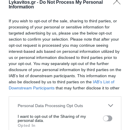
Lykavitos.gr -
Do Not Process My Personal
συνταξιοδότησή τους.
Information
Γκεοργκίεβα (ΔΝΤ): Η Ελλάδα στις καλύτερες
If you wish to opt-out of the sale, sharing to third parties, or
οικονομίες της Ευρωζώνης, η εκλογή Πιερρακάκη
processing of your personal or sensitive information for
στο Eurogroup επιβεβαιώνει την αξιοπιστία της
targeted advertising by us, please use the below opt-out
Fuel Pass: Ανοιχτή για όλους η πλατφόρμα
section to confirm your selection. Please note that after your
opt-out request is processed you may continue seeing
ανεξάρτητα από τον λήγοντα αριθμό στο ΑΦΜ
interest-based ads based on personal information utilized by
e-ΕΦΚΑ και ΔΥΠΑ: Ο «χάρτης» των πληρωμών έως
us or personal information disclosed to third parties prior to
τις 17 Απριλίου
your opt-out. You may separately opt-out of the further
disclosure of your personal information by third parties on the
IAB’s list of downstream participants. This information may
also be disclosed by us to third parties on the
IAB’s List of
Ακολουθήστε το Lykavitos.gr
Downstream Participants
that may further disclose it to other
στο Google News
third parties.
και μάθετε πρώτοι όλες τις
Please note that this website/app uses one or more Google
ειδήσεις
Personal Data Processing Opt Outs
services and may gather and store information including but
not limited to your visit or usage behaviour. You may click to
I want to opt-out of the Sharing of my
personal data.
grant or deny consent to Google and its third-party tags to
Opted In
use your data for below specified purposes in below Google