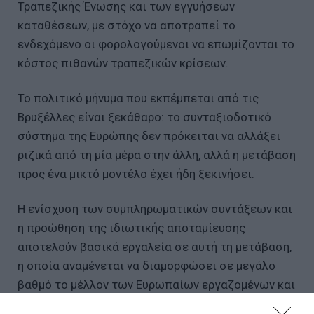
Τραπεζικής Ένωσης και των εγγυήσεων
καταθέσεων, με στόχο να αποτραπεί το
ενδεχόμενο οι φορολογούμενοι να επωμίζονται το
κόστος πιθανών τραπεζικών κρίσεων.
Το πολιτικό μήνυμα που εκπέμπεται από τις
Βρυξέλλες είναι ξεκάθαρο: το συνταξιοδοτικό
σύστημα της Ευρώπης δεν πρόκειται να αλλάξει
ριζικά από τη μία μέρα στην άλλη, αλλά η μετάβαση
προς ένα μικτό μοντέλο έχει ήδη ξεκινήσει.
Η ενίσχυση των συμπληρωματικών συντάξεων και
η προώθηση της ιδιωτικής αποταμίευσης
αποτελούν βασικά εργαλεία σε αυτή τη μετάβαση,
η οποία αναμένεται να διαμορφώσει σε μεγάλο
βαθμό το μέλλον των Ευρωπαίων εργαζομένων και
τον τρόπο με τον οποίο θα προετοιμάζονται για τη