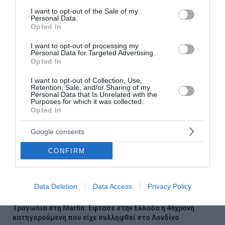
consent section.
Ροή ειδήσεων
I want to opt-out of the Sale of my
Personal Data.
Opted In
Πώς το πράσινο τσάι μπορεί να υποστηρίξει την υγεία
του ήπατος
I want to opt-out of processing my
Personal Data for Targeted Advertising.
Υψηλή χοληστερίνη: Οι τροφές που πρέπει να
Opted In
αποφεύγουμε
I want to opt-out of Collection, Use,
Retention, Sale, and/or Sharing of my
Σύλληψη γυναίκας για την φωτιά στη Σκύρο
Personal Data that Is Unrelated with the
Purposes for which it was collected.
Opted In
Ρόδος: Στο νοσοκομείο διακομίστηκε ναυτικός που
τραυματίστηκε κατά τη πρόσδεση πλοίου στο λιμάνι
Google consents
Δύο ακόμη αποχωρήσεις από το κόμμα Καρυστιανού με
CONFIRM
αιχμές για «αρχηγισμό»
Δυσκόλεψε η πρόκριση για τον ΠΑΟΚ – Ήττα 1-0 από την
Άντερλεχτ στην Τούμπα
Data Deletion
Data Access
Privacy Policy
Τραγωδία στη Marfin: Έφτασε στην Ελλάδα η 46χρονη
κατηγορούμενη που είχε συλληφθεί στο Λονδίνο