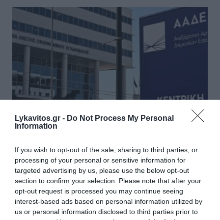
Lykavitos.gr -
Do Not Process My Personal
Information
If you wish to opt-out of the sale, sharing to third parties, or
Προσοχή στις γονικές παροχές –
processing of your personal or sensitive information for
targeted advertising by us, please use the below opt-out
Πότε μια μεταφορά χρημάτων
section to confirm your selection. Please note that after your
φορολογείται
opt-out request is processed you may continue seeing
interest-based ads based on personal information utilized by
Η ΑΑΔΕ εντείνει τους ελέγχους στις γονικές
us or personal information disclosed to third parties prior to