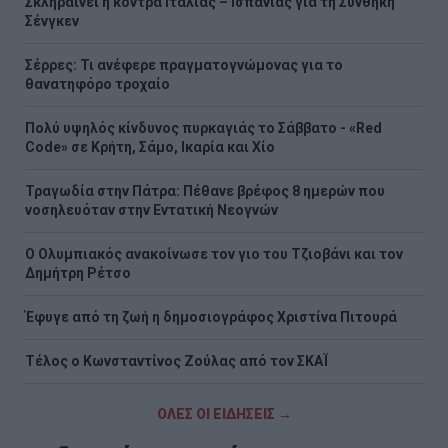
Σκληραίνει η κόντρα Ιταλίας – Ισπανίας για τη Συνθήκη
Σένγκεν
Σέρρες: Τι ανέφερε πραγματογνώμονας για το
θανατηφόρο τροχαίο
Πολύ υψηλός κίνδυνος πυρκαγιάς το Σάββατο - «Red
Code» σε Κρήτη, Σάμο, Ικαρία και Χίο
Τραγωδία στην Πάτρα: Πέθανε βρέφος 8 ημερών που
νοσηλευόταν στην Εντατική Νεογνών
O Ολυμπιακός ανακοίνωσε τον γιο του Τζιοβάνι και τον
Δημήτρη Ρέτσο
Έφυγε από τη ζωή η δημοσιογράφος Χριστίνα Πιτουρά
Τέλος ο Κωνσταντίνος Ζούλας από τον ΣΚΑΪ
ΟΛΕΣ ΟΙ ΕΙΔΗΣΕΙΣ →