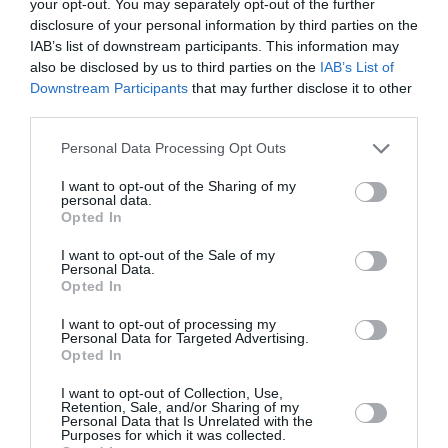
παροχές και τις δωρεές. Δείτε ποια λάθη στις
your opt-out. You may separately opt-out of the further
τραπεζικές μεταφορές μπορεί να οδηγήσουν στην
disclosure of your personal information by third parties on the
απώλεια του αφορολόγητου των 800.000 ευρώ και
IAB’s list of downstream participants. This information may
also be disclosed by us to third parties on the
IAB’s List of
στην επιβολή φόρου 10%.
Downstream Participants
that may further disclose it to other
09:15 | 07 Αυγούστου 2026
Οικονομία
third parties.
Please note that this website/app uses one or more Google
Personal Data Processing Opt Outs
services and may gather and store information including but
not limited to your visit or usage behaviour. You may click to
I want to opt-out of the Sharing of my
personal data.
grant or deny consent to Google and its third-party tags to
Opted In
use your data for below specified purposes in below Google
consent section.
I want to opt-out of the Sale of my
Personal Data.
Opted In
I want to opt-out of processing my
Personal Data for Targeted Advertising.
Opted In
I want to opt-out of Collection, Use,
Retention, Sale, and/or Sharing of my
Personal Data that Is Unrelated with the
Purposes for which it was collected.