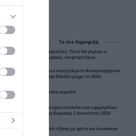
Τα πιο δημοφιλή
Περσείδες: Πότε θα γεμίσει ο
1
ουρανός «πεφταστέρια»
Ποια επαγγέλματα θα κυριαρχήσουν
2
στην Ελλάδα μέχρι το 2030;
3
Λούλα κεμπάπ
Tα πρωτοσέλιδα των εφημερίδων
4
της Κυριακής 2 Αυγούστου 2026
 στη
5
Μελιτζάνες με φέτα και λουκάνικο