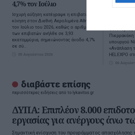
4,7% τον Ιούλιο
Πρόγραμ
την ανά
Ισχυρή αύξηση κατέγραψε η επιβατική
κίνηση στον Διεθνή Αερολιμένα Αθηνών
Με απόφαση
τον Ιούλιο του 2026, καθώς ο αριθμός
Οικονομίας 
των επιβατών ανήλθε σε 3,93
Πιερρακάκη 
εκατομμύρια, σημειώνοντας άνοδο 4,7%
υπουργού Νί
σε σύ...
«Ανάπλαση τ
HELEXPO στη
05 Αυγούστου 2026
06 Αυγούσ
διαβάστε επίσης
περισσότερες ειδήσεις από το lykavitos.gr
ΔΥΠΑ: Επιπλέον 8.000 επιδοτο
εργασίας για ανέργους άνω τ
Σημαντική ενίσχυση του προγράμματος απασχόλησης γ