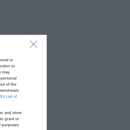
sonal or
ection to
ou may
 personal
out of the
ου 2030»
 downstream
B’s List of
er and store
to grant or
ed purposes