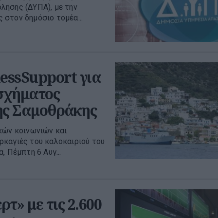
λησης (ΔΥΠΑ), με την
στον δημόσιο τομέα...
essSupport για
 σχήματος
της Σαμοθράκης
κών κοινωνιών και
ρκαγιές του καλοκαιριού του
, Πέμπτη 6 Αυγ...
τ» με τις 2.600