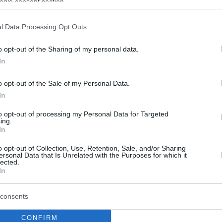
ogle consent section.
ο Lykavitos.gr στο Google News
ώτοι όλες τις ειδήσεις
l Data Processing Opt Outs
o opt-out of the Sharing of my personal data.
In
o opt-out of the Sale of my Personal Data.
In
to opt-out of processing my Personal Data for Targeted
ing.
In
o opt-out of Collection, Use, Retention, Sale, and/or Sharing
ersonal Data that Is Unrelated with the Purposes for which it
lected.
In
consents
ότηση 204,6 εκατ.
Ποιες αλλαγές φέρνει
 το Εθνικό
διακίνηση αγροτικών
CONFIRM