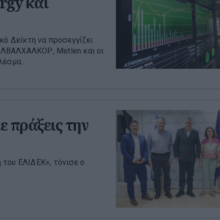
rgy και
κό Δείκτη να προσεγγίζει
 ΕΛΒΑΛΧΑΛΚΟΡ, Metlen και οι
έσμα...
ε πράξεις την
 του ΕΛΙΔΕΚ», τόνισε ο