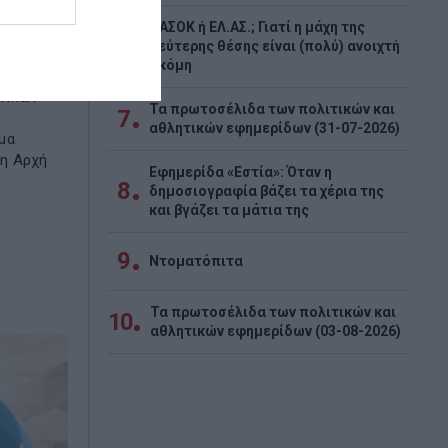
 δελτίο
ΠΑΣΟΚ ή ΕΛ.ΑΣ.; Γιατί η μάχη της
6
δεύτερης θέσης είναι (πολύ) ανοιχτή
ακόμη
ε την
τικών
Τα πρωτοσέλιδα των πολιτικών και
7
η
αθλητικών εφημερίδων (31-07-2026)
μα
η Αρχή
Εφημερίδα «Εστία»: Όταν η
8
δημοσιογραφία βάζει τα χέρια της
και βγάζει τα μάτια της
9
Ντοματόπιτα
Τα πρωτοσέλιδα των πολιτικών και
10
αθλητικών εφημερίδων (03-08-2026)