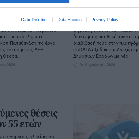
μα Ανάπτυξης για
προϊόντων το ψηφιακό
πλαση της ΔΕΘ
αποστολής
Data Deletion
Data Access
Privacy Policy
 του υπουργού Εθνικής
Πρόσθετες οδηγίες σχετικά μ
και Οικονομικών Κυριάκου
ψηφιακή έκδοση των παραστα
και του αναπληρωτή
διακίνησης αποθεμάτων και τ
κου Παπαθανάση, το έργο
διαβίβασή τους στην πλατφόρ
ης έκτασης της ΔΕΘ-
myDATA εξέδωσε η Ανεξάρτητ
 Θεσσα...
Δημοσίων Εσόδων με νέα ...
του 2026
04 Αυγούστου 2026
ύμενες θέσεις
ων 55 ετών
ια ανέργους ηλικίας 55