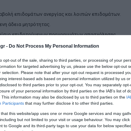
ταβολή επιδομάτων ανεργίας και λοιπών επιδομάτων.
ενη άδεια μητρότητας.
λαίσιο επιδοτούμενων προγραμμάτων απασχόλησης.
μάτων κοινωφελούς χαρακτήρα.
gr -
Do Not Process My Personal Information
to opt-out of the sale, sharing to third parties, or processing of your per
formation for targeted advertising by us, please use the below opt-out s
r selection. Please note that after your opt-out request is processed y
eing interest-based ads based on personal information utilized by us or
disclosed to third parties prior to your opt-out. You may separately opt-
ίωση ανισοτήτων: Η εθνική πρόκληση για την Ελλάδα τ
losure of your personal information by third parties on the IAB’s list of
. This information may also be disclosed by us to third parties on the
IA
νοικοκυριά - Η δαπάνη ξεπερνά τα 21,5 εκατ. ευρώ
Participants
that may further disclose it to other third parties.
ν Υπουργών Οικονομικών της Ευρωζώνης
 that this website/app uses one or more Google services and may gath
including but not limited to your visit or usage behaviour. You may click 
 to Google and its third-party tags to use your data for below specifi