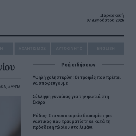
Παρασκευή
07 Αυγούστου 2026
ΗΝ
ΑΘΛΗΤΙΣΜΟΣ
AYTOKINHTO
ENGLISH
νίου
Ροή ειδήσεων
Υψηλή χοληστερίνη: Οι τροφές που πρέπει
να αποφεύγουμε
ΦΚΑ
,
ΔΥΠΑ
Σύλληψη γυναίκας για την φωτιά στη
Σκύρο
Ρόδος: Στο νοσοκομείο διακομίστηκε
ναυτικός που τραυματίστηκε κατά τη
πρόσδεση πλοίου στο λιμάνι