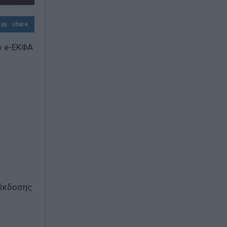
Εύβοια: Έφυγε από τη ζωή ο 37χρονος που
είχε τραυματιστεί σε τροχαίο με
αγριογούρουνο
share
ν e-ΕΚΦΑ
 έκδοσης