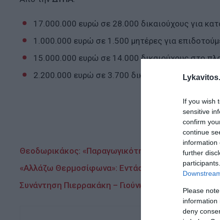
17.000.000 ευρώ σε 28.000 δικαιούχους για κα
1.000.000 ευρώ σε 1.500 μητέρες για επιδοτούμ
15.000.000 ευρώ σε 14.000 δικαιούχους στο π
2.200.000 ευρώ σε 3.700 δικαιούχους προγραμ
Lykavitos.
If you wish 
sensitive in
confirm you
continue se
information 
Θεοδωρικάκος: «Παραγωγικότητα, δημογραφικό, με
further disc
participants
«Αλλάζω Θερμοσίφωνα»: Εντάσσονται ακόμα 6.000 
Downstream 
Συνάντηση Πιερρακάκη – Γιούνκερ στο δείπνο τω
Please note
information 
deny consent