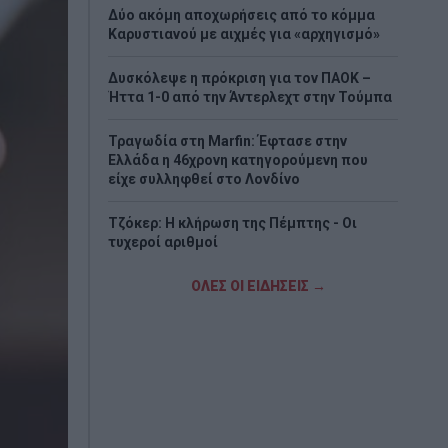
Δύο ακόμη αποχωρήσεις από το κόμμα
Καρυστιανού με αιχμές για «αρχηγισμό»
Δυσκόλεψε η πρόκριση για τον ΠΑΟΚ –
Ήττα 1-0 από την Άντερλεχτ στην Τούμπα
Τραγωδία στη Marfin: Έφτασε στην
Ελλάδα η 46χρονη κατηγορούμενη που
είχε συλληφθεί στο Λονδίνο
Τζόκερ: Η κλήρωση της Πέμπτης - Οι
τυχεροί αριθμοί
Πέθανε το λευκό κουτάβι που είχε γίνει
ΟΛΕΣ ΟΙ ΕΙΔΗΣΕΙΣ →
μέλος αγέλης λύκων
Τεχεράνη: Πιθανός ο αποκλεισμός των
Στενών του Ορμούζ για «εχθρικά» πλοία –
Σκέψεις για επιβολή προστίμων έως 20%
του φορτίου