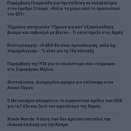
Παρέμβαση Γεωργιάδη για την επίθεση σε νοσηλεύτρια
στον Ερυθρό Σταυρό: «Κάτω τα χέρια από το προσωπικό
του ΕΣΥ»
15χρονος κατήγγειλε 17χρονο για κατ' εξακολούθηση
βιασμό και εκβιασμό με βίντεο - Τι υποστήριξε στις Αρχές
Κοντογεώργης: «Η ΔΕΘ θα είναι προεκλογική, αλλά όχι
παροχολογική» - Τι είπε για τη 13η σύνταξη
Παρέμβαση της ΥΠΑ για το ελικόπτερο που «πάρκαρε»
στο Σαρακήνικο Μήλου
Θεσσαλονίκη: Διευρυμένο ωράριο για επίσκεψη στον
Λευκό Πύργο
Ο Νετανιάχου απορρίπτει το ειρηνευτικό σχέδιο των ΗΠΑ
για τη Γάζα και ζητά τον αφοπλισμό της Χαμάς
Χακάν Φιντάν: Η λύση των δύο κρατών αποτελεί την
ιδανική επιλογή για την Κύπρο