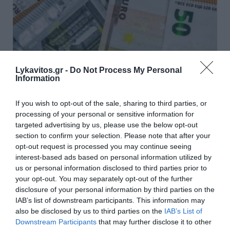
Lykavitos.gr -
Do Not Process My Personal
Information
If you wish to opt-out of the sale, sharing to third parties, or
processing of your personal or sensitive information for
targeted advertising by us, please use the below opt-out
section to confirm your selection. Please note that after your
Έως 1.000 ευρώ από τον ΟΠΕΚΑ
opt-out request is processed you may continue seeing
interest-based ads based on personal information utilized by
– Ποιοι είναι οι δικαιούχοι
us or personal information disclosed to third parties prior to
your opt-out. You may separately opt-out of the further
Σήμερα, Παρασκευή 7 Αυγούστου, πραγματοποιείται η
disclosure of your personal information by third parties on the
δεύτερη καταβολή του χρηματικού βοηθήματος του
IAB’s list of downstream participants. This information may
Λογαριασμού Αγροτικής Εστίας (ΛΑΕ) του ΟΠΕΚΑ
also be disclosed by us to third parties on the
IAB’s List of
προς τους δικαιούχους του προγράμματος για το
Downstream Participants
that may further disclose it to other