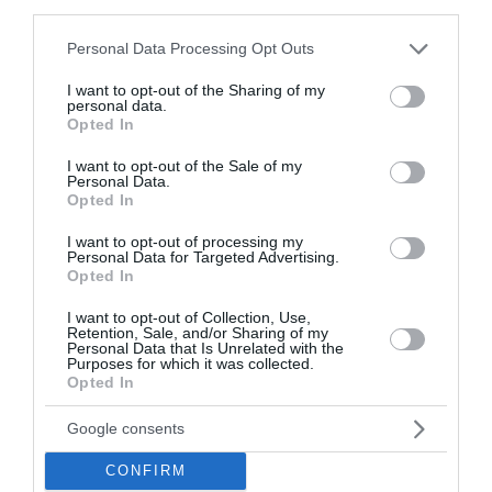
2026. Το ύψος της ενίσ...
third parties.
08:32 | 07 Αυγούστου 2026
Οικονομία
Please note that this website/app uses one or more Google
Personal Data Processing Opt Outs
services and may gather and store information including but
not limited to your visit or usage behaviour. You may click to
I want to opt-out of the Sharing of my
personal data.
grant or deny consent to Google and its third-party tags to
Opted In
use your data for below specified purposes in below Google
consent section.
I want to opt-out of the Sale of my
Personal Data.
Opted In
I want to opt-out of processing my
Personal Data for Targeted Advertising.
Opted In
I want to opt-out of Collection, Use,
Retention, Sale, and/or Sharing of my
Personal Data that Is Unrelated with the
Purposes for which it was collected.
Opted In
Google consents
CONFIRM