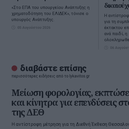
δικαιούχ
«Στο ΕΠΑ του υπουργείου Ανάπτυξης η
χρηματοδότηση του ΕΛΙΔΕΚ», τόνισε ο
Η αντίστροφ
υπουργός Ανάπτυξης.
για τη συμπ
έκτακτου ε
05 Αυγούστου 2026
ανά παιδί, 
ολοκληρωθεί
06 Αυγούσ
διαβάστε επίσης
περισσότερες ειδήσεις από το lykavitos.gr
Μείωση φορολογίας, εκπτώσε
και κίνητρα για επενδύσεις σ
της ΔΕΘ
Η αντίστροφη μέτρηση για τη Διεθνή Έκθεση Θεσσαλονί