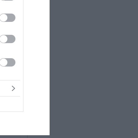
στερεί
ιο
 4% τους
κέτο
ντρο για