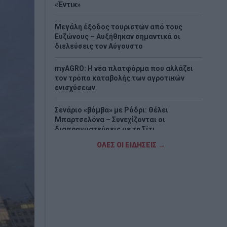
«Έντικ»
Μεγάλη έξοδος τουριστών από τους
Ευζώνους – Αυξήθηκαν σημαντικά οι
διελεύσεις τον Αύγουστο
myAGRO: Η νέα πλατφόρμα που αλλάζει
τον τρόπο καταβολής των αγροτικών
ενισχύσεων
Σενάριο «βόμβα» με Ρόδρι: Θέλει
Μπαρτσελόνα – Συνεχίζονται οι
διαπραγματεύσεις με τη Σίτι
ΟΛΕΣ ΟΙ ΕΙΔΗΣΕΙΣ →
Ζέστη και ισχυροί βοριάδες συνθέτουν
επικίνδυνο σκηνικό για πυρκαγιές
Τουρκία, Σαουδική Αραβία και Πακιστάν
ενισχύουν τη στρατιωτική τους
συνεργασία
Πάνω από 100 κατοικίες με σοβαρές