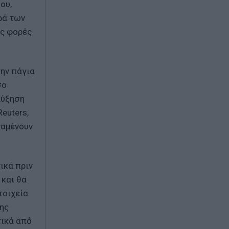
ου,
ρά των
ές φορές
την πάγια
σο
αύξηση
euters,
ναμένουν
ικά πριν
 και θα
τοιχεία
νης
τικά από