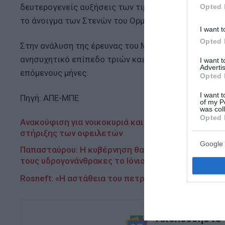
δευτερογενείς αυξήσεις των τιμών σε άλλους κλάδο
Opted 
το άνοιγμα των Στενών του Ορμούζ.
I want t
Opted 
Στην ανάλυση της έρευνας του Μαΐου, ο Γουίλιαμσον
ανησυχητικό επίπεδο τριών και πλέον ετών, υποδη
I want 
Advertis
επόμενους μήνες.
Opted 
I want t
Πηγή: ΑΠΕ-ΜΠΕ
of my P
was col
Opted 
Ανακούφιση για νοικοκυριά και επιχειρήσεις: Ξεμπ
στήριξης των οφειλετών
Google 
Παπασταύρου: Η κυβέρνηση θα στηρίζει τα νοικοκυ
τους υδρογονάνθρακες το Ιόνιο
Rosneft: «Η αστάθεια του πετρελαίου οφείλεται 
Ακολουθήστε τ