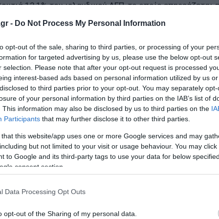
βουτιά 12,1% του ιρλανδικού ΑΕΠ, το οποίο επηρεάζεται 
τυπος του πολέμου είναι φανερός.
gr -
Do Not Process My Personal Information
ίμηνο εφέτος. Ο επικεφαλής οικονομολόγος της S&P Global,
to opt-out of the sale, sharing to third parties, or processing of your per
ταιρείας σε επιχειρήσεις τον Μάιο, ότι από τις απαντήσε
formation for targeted advertising by us, please use the below opt-out s
r selection. Please note that after your opt-out request is processed y
2%, αν δεν υπάρξει κάποια σημαντική μεταβολή τον Ιούνιο
eing interest-based ads based on personal information utilized by us or
ναι δυσκολότερο να υποστηριχθεί, εάν η οικονομία συνεχ
disclosed to third parties prior to your opt-out. You may separately opt-
 περιορίζει τη δυνατότητα αύξησης των τιμών και των μι
losure of your personal information by third parties on the IAB’s list of
. This information may also be disclosed by us to third parties on the
IA
Participants
that may further disclose it to other third parties.
σεις της να σταθμίσει πολύ προσεκτικά τον κίνδυνο του
 that this website/app uses one or more Google services and may gath
υνσης της οικονομίας. Ο πληθωρισμός στην Ευρωζώνη συ
including but not limited to your visit or usage behaviour. You may click 
 to Google and its third-party tags to use your data for below specifi
2% από 3% τον Απρίλιο και 1,9% τον Φεβρουάριο. Η εξέλιξ
ogle consent section.
καν κατά 10,9% σε ετήσια βάση, αλλά για πρώτη φορά μετ
 μεγάλες ομάδες προϊόντων και υπηρεσιών. Στον τομέα 
l Data Processing Opt Outs
ον Απρίλιο και 2,4% τον Φεβρουάριο, ενώ οι τιμές των
 0,9% από 0,8% και 0,7%, αντίστοιχα. Υπήρξαν, δηλαδή,
o opt-out of the Sharing of my personal data.