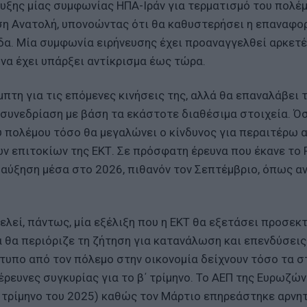
υξης μίας συμφωνίας ΗΠΑ-Ιράν για τερματισμό του πολέμ
ση Ανατολή, υπονοώντας ότι θα καθυστερήσει η επαναφο
δα. Μία συμφωνία ειρήνευσης έχει προαναγγελθεί αρκετ
να έχει υπάρξει αντίκρισμα έως τώρα.
μπτη για τις επόμενες κινήσεις της, αλλά θα επαναλάβει 
 συνεδρίαση με βάση τα εκάστοτε διαθέσιμα στοιχεία. Ό
υ πολέμου τόσο θα μεγαλώνει ο κίνδυνος για περαιτέρω 
 επιτοκίων της ΕΚΤ. Σε πρόσφατη έρευνα που έκανε το R
αύξηση μέσα στο 2026, πιθανόν τον Σεπτέμβριο, όπως α
λεί, πάντως, μία εξέλιξη που η ΕΚΤ θα εξετάσει προσεκτ
 θα περιόριζε τη ζήτηση για κατανάλωση και επενδύσεις
τυπο από τον πόλεμο στην οικονομία δείχνουν τόσο τα σ
 έρευνες συγκυρίας για το β΄ τρίμηνο. Το ΑΕΠ της Ευρωζώ
δ’ τρίμηνο του 2025) καθώς τον Μάρτιο επηρεάστηκε αρνη