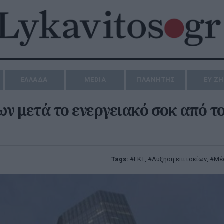
ΕΛΛΑΔΑ
MEDIA
ΠΛΑΝΗΤΗΣ
ΕΥ Ζ
ν μετά το ενεργειακό σοκ από τ
Tags:
ΕΚΤ
,
Αύξηση επιτοκίων
,
Μέ