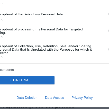
υς της οικονομίας, μία τάση που θα εντείνεται όσο καθυ
In
o opt-out of the Sale of my Personal Data.
In
 σημείωσε ότι οι πιέσεις στις τιμές έχουν ενταθεί στο π
λώνοντας ότι ο πληθωρισμός μπορεί να φτάσει κοντά στο
to opt-out of processing my Personal Data for Targeted
ing.
In
o opt-out of Collection, Use, Retention, Sale, and/or Sharing
ersonal Data that Is Unrelated with the Purposes for which it
lected.
In
λοκάρουν λογαριασμοί και ρυθμίζονται χρέη – Το νέο πα
consents
ριά όσο διαρκεί η κρίση στη Μέση Ανατολή – Στο επίκε
CONFIRM
στην κρίση της Μέσης Ανατολής»
Data Deletion
Data Access
Privacy Policy
ο Lykavitos.gr στο Google News