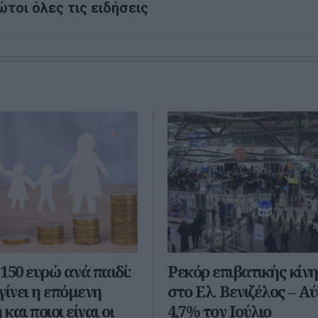
ώτοι όλες τις ειδήσεις
150 ευρώ ανά παιδί:
Ρεκόρ επιβατικής κίν
γίνει η επόμενη
στο Ελ. Βενιζέλος – Α
αι ποιοι είναι οι
4,7% τον Ιούλιο