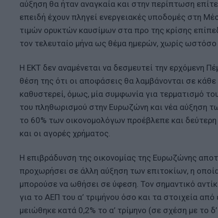
αύξηση θα ήταν αναγκαία και στην περίπτωση επίτε
επειδή έχουν πληγεί ενεργειακές υποδομές στη Μέ
τιμών ορυκτών καυσίμων στα προ της κρίσης επίπε
τον τελευταίο μήνα ως θέμα ημερών, χωρίς ωστόσο 
Η ΕΚΤ δεν αναμένεται να δεσμευτεί την ερχόμενη Πέ
θέση της ότι οι αποφάσεις θα λαμβάνονται σε κάθε
καθυστερεί, όμως, μία συμφωνία για τερματισμό το
του πληθωρισμού στην Ευρωζώνη και νέα αύξηση των
το 60% των οικονομολόγων προέβλεπε και δεύτερη 
και οι αγορές χρήματος.
Η επιβράδυνση της οικονομίας της Ευρωζώνης αποτε
προχωρήσει σε άλλη αύξηση των επιτοκίων, η οποία
μπορούσε να ωθήσει σε ύφεση. Τον σημαντικό αντίκ
για το ΑΕΠ του α’ τριμήνου όσο και τα στοιχεία από
μειώθηκε κατά 0,2% το α’ τρίμηνο (σε σχέση με το 