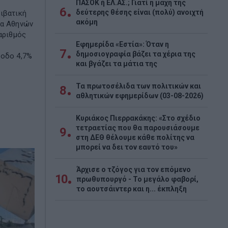
ΠΑΣΟΚ ή ΕΛ.ΑΣ.; Γιατί η μάχη της
6
δεύτερης θέσης είναι (πολύ) ανοιχτή
ιβατική
ακόμη
να Αθηνών
 αριθμός
Εφημερίδα «Εστία»: Όταν η
7
δημοσιογραφία βάζει τα χέρια της
νοδο 4,7%
και βγάζει τα μάτια της
Τα πρωτοσέλιδα των πολιτικών και
8
αθλητικών εφημερίδων (03-08-2026)
Κυριάκος Πιερρακάκης: «Στο σχέδιο
τετραετίας που θα παρουσιάσουμε
9
στη ΔΕΘ θέλουμε κάθε πολίτης να
μπορεί να δει τον εαυτό του»
Άρχισε ο τζόγος για τον επόμενο
10
πρωθυπουργό - Το μεγάλο φαβορί,
το αουτσάιντερ και η... έκπληξη