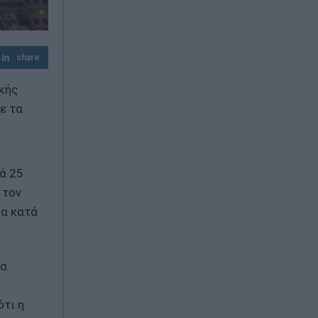
ζημιές στο Πόρτο Γερμενό – Τι
προβλέπεται για τις αποζημιώσεις
Eurobank: Η ανθεκτικότητα της ελληνικής
share
οικονομίας διατηρείται παρά το
γεωπολιτικό σοκ στη Μέση Ανατολή
κής
ε τα
ά 25
 τον
ια κατά
ία
ότι η